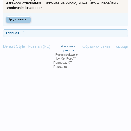
никакого отношения. Нажмите на кнопку ниже, чтобы перейти к
shedevrykulinarii.com.
Продолжить...
Главная
Default Style
Russian (RU)
Обратная связь
Помощь
Условия и
правила
Forum software
by XenForo™
Перевод:
XF-
Russia.ru