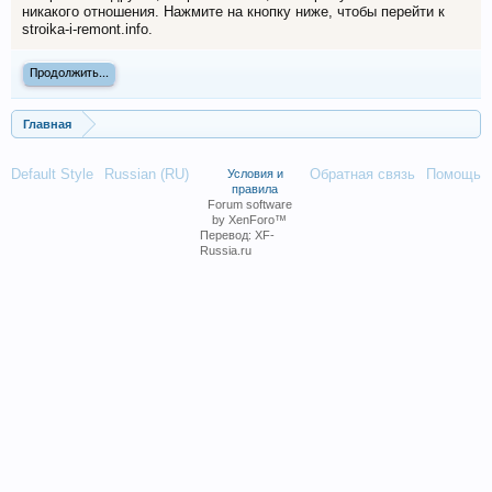
никакого отношения. Нажмите на кнопку ниже, чтобы перейти к
stroika-i-remont.info.
Продолжить...
Главная
Default Style
Russian (RU)
Обратная связь
Помощь
Условия и
правила
Forum software
by XenForo™
Перевод:
XF-
Russia.ru