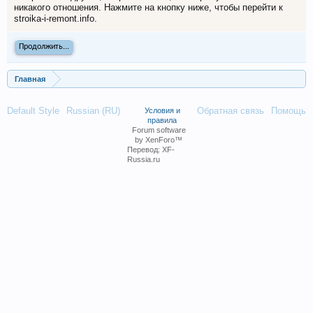
никакого отношения. Нажмите на кнопку ниже, чтобы перейти к
stroika-i-remont.info.
Продолжить...
Главная
Default Style
Russian (RU)
Обратная связь
Помощь
Условия и
правила
Forum software
by XenForo™
Перевод:
XF-
Russia.ru