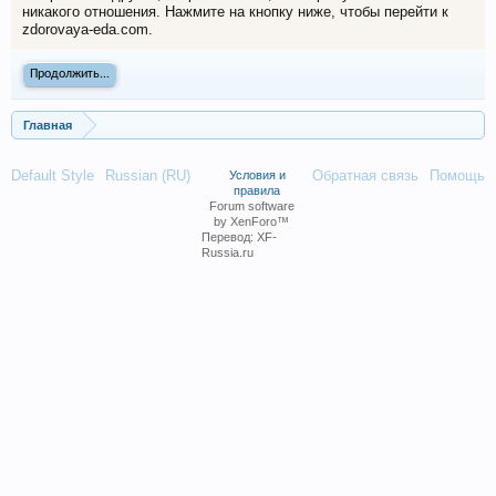
никакого отношения. Нажмите на кнопку ниже, чтобы перейти к
zdorovaya-eda.com.
Продолжить...
Главная
Default Style
Russian (RU)
Обратная связь
Помощь
Условия и
правила
Forum software
by XenForo™
Перевод:
XF-
Russia.ru