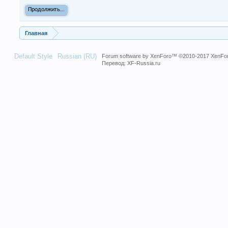
Продолжить...
Главная
Default Style
Russian (RU)
Forum software by XenForo™
©2010-2017 XenFor
Перевод:
XF-Russia.ru