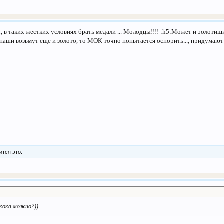
 в таких жестких условиях брать медали ... Молодцы!!!! :h5:Может и эолотишк
 наши возьмут еще и золото, то МОК точно попытается оспорить..., придумают 
ится это.
Скока можно?))