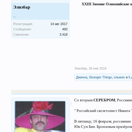
XXIII Зимние Олимпийские 
Элизбар
...
Регистрация:
14 авг 2017
Сообщения:
493
Симпатии:
3.418
Элизбар
,
28 янв 2018
Джинна
,
Stranger Things
,
ольмих
и
5 
Со вторым
СЕРЕБРОМ
, Россияне!
" Российский скелетонист Никита
В пятницу, 16 февраля, россияни
Юн Сун Бин. Бронзовым призёром 