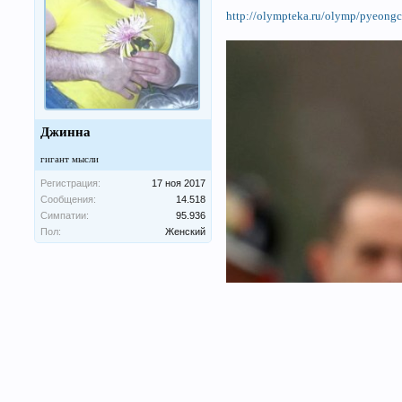
http://olympteka.ru/olymp/pyeong
Джинна
гигант мысли
Регистрация:
17 ноя 2017
Сообщения:
14.518
Симпатии:
95.936
Пол:
Женский