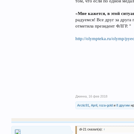
том, что если по одной медал
«
Мне кажется, в этой ситуа
радуемся! Все друг за друга
отметила президент ФЛГР. "
http://olympteka.ru/olymp/py
Джинна
,
16 фев 2018
Arctic91
,
April
,
roza-gold
и
8 другим
нр
di-21 сказал(а):
↑