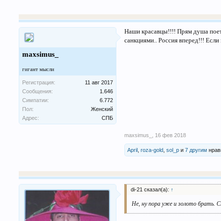
Наши красавцы!!!! Прям душа поет,
санкциями.. Россия вперед!!! Если
maxsimus_
гигант мысли
Регистрация:
11 авг 2017
Сообщения:
1.646
Симпатии:
6.772
Пол:
Женский
Адрес:
СПБ
maxsimus_
,
16 фев 2018
April
,
roza-gold
,
sol_p
и
7 другим
нрав
di-21 сказал(а):
↑
Не, ну пора уже и золото брать. 