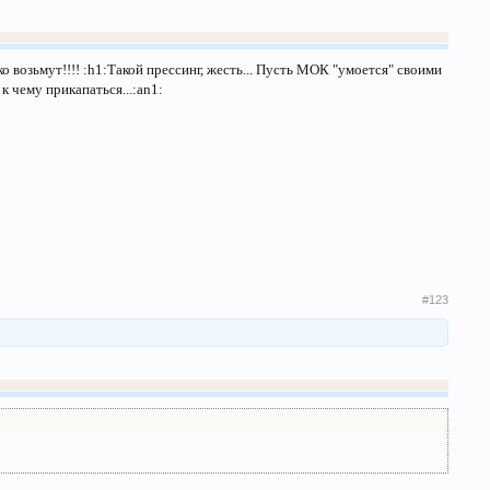
о возьмут!!!! :h1:Такой прессинг, жесть... Пусть МОК "умоется" своими
к чему прикапаться...:an1:
#123