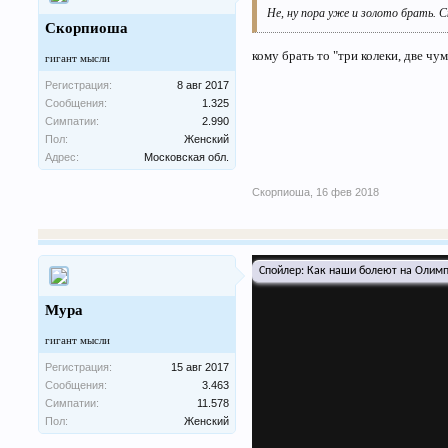
Не, ну пора уже и золото брать. 
Скорпиоша
кому брать то "три колеки, две чу
гигант мысли
Регистрация:
8 авг 2017
Сообщения:
1.325
Симпатии:
2.990
Пол:
Женский
Адрес:
Московская обл.
Скорпиоша
,
16 фев 2018
Спойлер:
Как наши болеют на Олим
Мура
гигант мысли
Регистрация:
15 авг 2017
Сообщения:
3.463
Симпатии:
11.578
Пол:
Женский