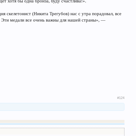
дет хотя бы одна бронза, буду счастлива!».
ня скелетонист (Никита Трегубов) нас с утра порадовал, все
а… Эти медали все очень важны для нашей страны», —
#124