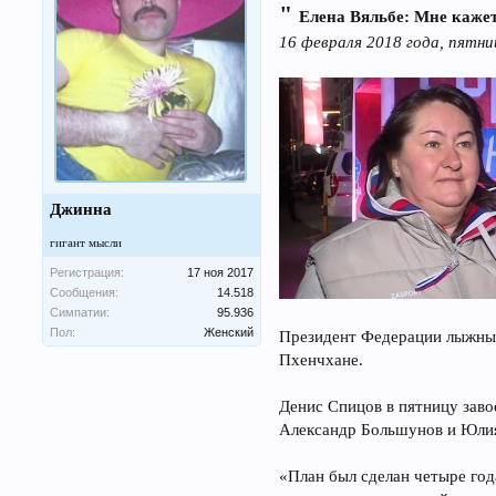
"
Елена Вяльбе: Мне кажетс
16 февраля 2018 года, пятни
Джинна
гигант мысли
Регистрация:
17 ноя 2017
Сообщения:
14.518
Симпатии:
95.936
Пол:
Женский
Президент Федерации лыжных 
Пхенчхане.
Денис Спицов в пятницу заво
Александр Большунов и Юлия
«План был сделан четыре год