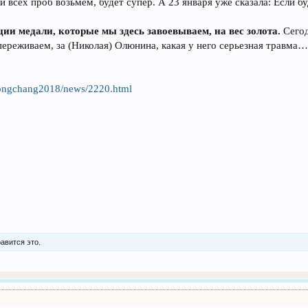
и всех проб возьмем, будет супер. А 23 января уже сказала: Если бу
ции медали, которые мы здесь завоевываем, на вес золота.
Сегод
 переживаем, за (Николая) Олюнина, какая у него серьезная травм
eongchang2018/news/2220.html
авится это.