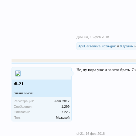
Джинна
,
16 фев 2018
April
,
arseneva
,
roza-gold
и
9 другим
н
Не, ну пора уже и золото брать. С
di-21
гигант мысли
Регистрация:
9 авг 2017
Сообщения:
1.299
Симпатии:
7.225
Пол:
Мужской
di-21
,
16 фев 2018