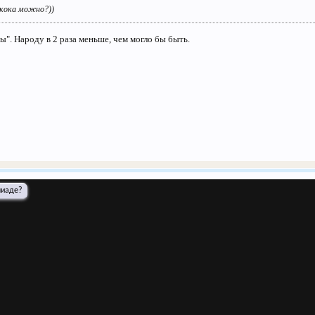
Скока можно?))
мы". Народу в 2 раза меньше, чем могло бы быть.
пиаде?