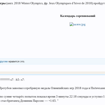
игры
(англ. 2018 Winter Olympics, фр
.
Jeux Olympiques d’hiver de 2018) пройдут
Календарь соревнований
другим
нравится это.
!!!!!!!!!:s7: :h5::s7:
 Трегубов завоевал серебряную медаль Олимпийских игр 2018 года в Пхёнчхане
н по сумме четырёх попыток показал время 3 минуты 22.18 секунды и уступил
стал британец Доминик Парсонс — +1.65. "