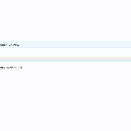
равится это.
кока можно?))