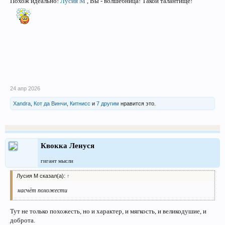
Похож идеально!
Лусия М
, Вы - волшебница! Такой талантище!
24 апр 2026
Xandra
,
Кот да Винчи
,
Китнисс
и
7 другим
нравится это.
Квокка Ленуся
гигант мысли
Лусия М сказал(а):
↑
насчёт похожести
Тут не только похожесть, но и характер, и мягкость, и великодушие, и
доброта.