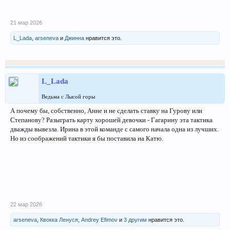
21 мар 2026
L_Lada
,
arseneva
и
Джинна
нравится это.
L_Lada
Ведьма с Лысой горы
А почему бы, собственно, Анне и не сделать ставку на Гурову или
Степанову? Разыграть карту хорошей девочки - Гагарину эта тактика
дважды вывезла. Ирина в этой команде с самого начала одна из лучших.
Но из соображений тактики я бы поставила на Катю.
22 мар 2026
arseneva
,
Квокка Ленуся
,
Andrey Efimov
и
3 другим
нравится это.