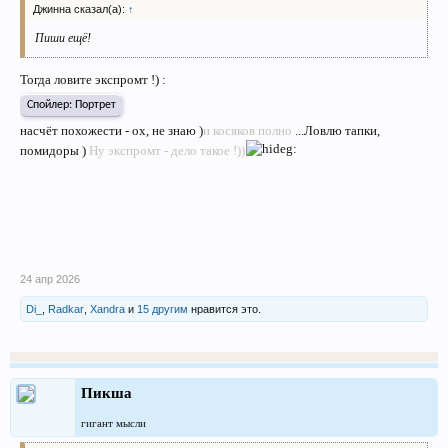
Джинна сказал(а):
↑
Пиши ещё!
Тогда ловите экспромт !) :
Спойлер:
Портрет
насчёт похожести - ох, не знаю )
и косяков полно
...Ловлю тапки,
помидоры )
Ну экспромт - дело такое !))
24 апр 2026
Di_
,
Radkar
,
Xandra
и
15 другим
нравится это.
Пикша
гигант мысли