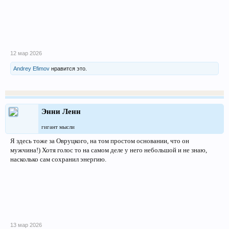
12 мар 2026
Andrey Efimov
нравится это.
Энни Ленн
гигант мысли
Я здесь тоже за Овруцкого, на том простом основании, что он
мужчина!) Хотя голос то на самом деле у него небольшой и не знаю,
насколько сам сохранил энергию.
13 мар 2026