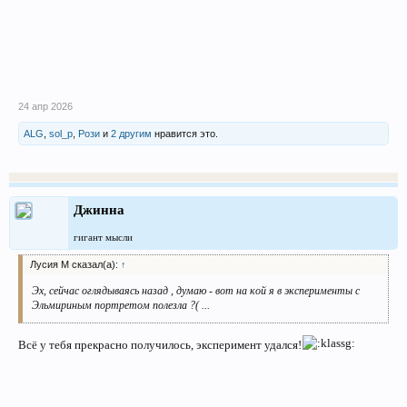
24 апр 2026
ALG
,
sol_p
,
Рози
и
2 другим
нравится это.
Джинна
гигант мысли
Лусия М сказал(а):
↑
Эх, сейчас оглядываясь назад , думаю - вот на кой я в эксперименты с
Эльмириным портретом полезла ?( ...
Всё у тебя прекрасно получилось, эксперимент удался!