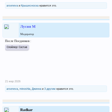
arseneva
и
Крышесноска
нравится это.
Лусия М
Модератор
После Поединков :
Спойлер:
Состав
21 мар 2026
arseneva
,
minoshla
,
Джинна
и
3 другим
нравится это.
Radkar