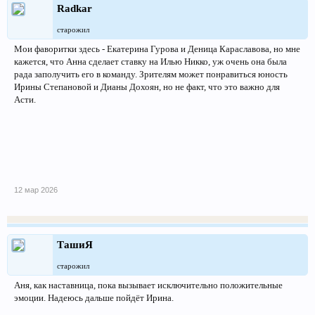
Radkar
старожил
Мои фаворитки здесь - Екатерина Гурова и Деница Караславова, но мне
кажется, что Анна сделает ставку на Илью Никко, уж очень она была
рада заполучить его в команду. Зрителям может понравиться юность
Ирины Степановой и Дианы Дохоян, но не факт, что это важно для
Асти.
12 мар 2026
ТашиЯ
старожил
Аня, как наставница, пока вызывает исключительно положительные
эмоции. Надеюсь дальше пойдёт Ирина.