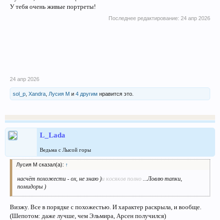
У тебя очень живые портреты!
Последнее редактирование:
24 апр 2026
24 апр 2026
sol_p
,
Xandra
,
Лусия М
и
4 другим
нравится это.
L_Lada
Ведьма с Лысой горы
Лусия М сказал(а):
↑
насчёт похожести - ох, не знаю )
и косяков полно
...Ловлю тапки,
помидоры )
Визжу. Все в порядке с похожестью. И характер раскрыла, и вообще.
(Шепотом: даже лучше, чем Эльмира, Арсен получился)