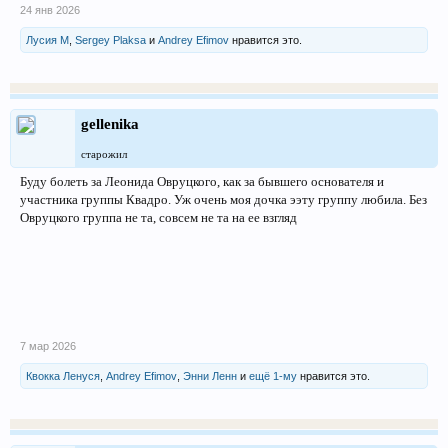
24 янв 2026
Лусия М
,
Sergey Plaksa
и
Andrey Efimov
нравится это.
gellenika
старожил
Буду болеть за Леонида Овруцкого, как за бывшего основателя и
участника группы Квадро. Уж очень моя дочка ээту группу любила. Без
Овруцкого группа не та, совсем не та на ее взгляд
7 мар 2026
Квокка Ленуся
,
Andrey Efimov
,
Энни Ленн
и
ещё 1-му
нравится это.