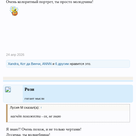
Очень колоритный портрет, ты просто молодчина!
24 апр 2026
Xandra
,
Кот да Винчи
,
ANNN
и
6 другим
нравится это.
Рози
гигант мысли
Лусия М сказал(а):
↑
насчёт похожести - ох, не знаю
Я знаю!! Очень похож, и не только чертами!
Лусичка, ты волшебница!