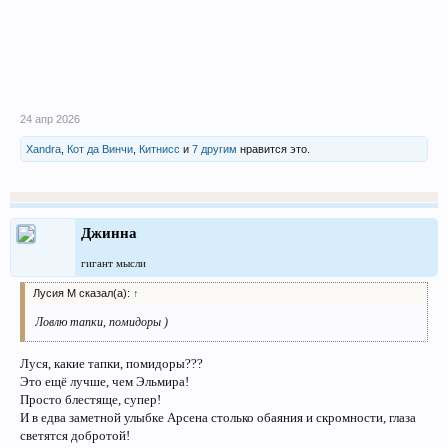
24 апр 2026
Xandra
,
Кот да Винчи
,
Китнисс
и
7 другим
нравится это.
Джинна
гигант мысли
Лусия М сказал(а):
↑
Ловлю тапки, помидоры )
Луся, какие тапки, помидоры???
Это ещё лучше, чем Эльмира!
Просто блестяще, супер!
И в едва заметной улыбке Арсена столько обаяния и скромности, глаза
светятся добротой!