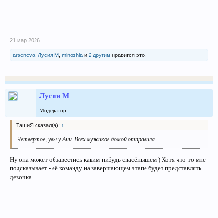
21 мар 2026
arseneva
,
Лусия М
,
minoshla
и
2 другим
нравится это.
Лусия М
Модератор
ТашиЯ сказал(а):
↑
Четвертое, увы у Ани. Всех мужиков домой отправила.
Ну она может обзавестись каким-нибудь спасёнышем ) Хотя что-то мне
подсказывает - её команду на завершающем этапе будет представлять
девочка ...