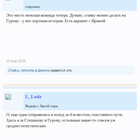
старожил
Это чисто женская команда теперь. Думаю, ставку можно делать на
Гурову - у нее хорошая история. Есть вариант с Ириной.
21 мар 2026
Chaika
,
minoshla
и
Джинна
нравится это.
L_Lada
Ведьма с Лысой горы
О, еще одна отправилась в поход за 4-м местом, счастливого пути.
Здесь я за Степанову и Гурову, остальные какие-то совсем уж
среднестатистические.