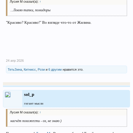
Лусия М сказал(а):
↑
...Ловлю тапки, помидоры
"Красиво? Красиво!" Во взгляде что-то от Жилина.
24 апр 2026
ТетьЗина
,
Китнисс
,
Рози
и
6 другим
нравится это.
sol_p
гигант мысли
Лусия М сказал(а):
↑
насчёт похожести - ох, не знаю )