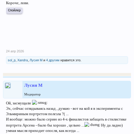
Короче, лови.
Спойлер
24 апр 2026
sol_p
,
Xandra
,
Лусия М
и
4 другим
нравится это.
Лусия М
Модератор
Ой, засмущали
Эх, сейчас оглядываясь назад , думаю - вот на кой я в эксперименты с
Эльмириным портретом полезла ?( ...
И вообще: можно было серию из 4-х финалистов забацать в стилистике
портрета Арсена - было бы хорошо , цельно ...
Ну да ладно)
умная мысля приходит опосля, как всегда ...