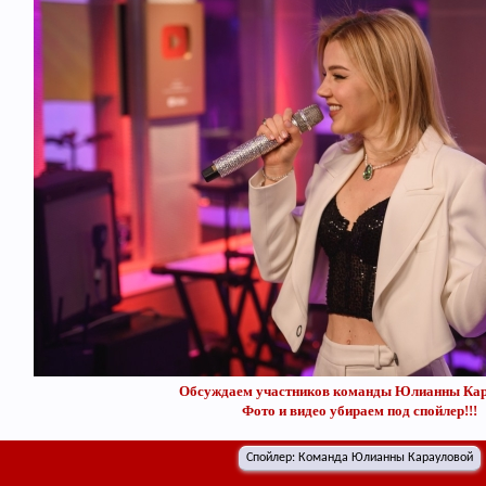
Обсуждаем участников команды Юлианны Кар
Фото и видео убираем под спойлер!!!
Спойлер:
Команда Юлианны Карауловой