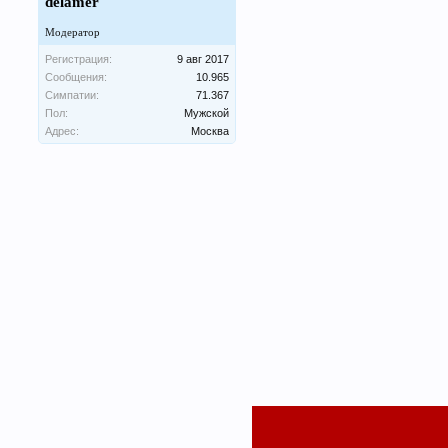
delamer
Модератор
Регистрация:
9 авг 2017
Сообщения:
10.965
Симпатии:
71.367
Пол:
Мужской
Адрес:
Москва