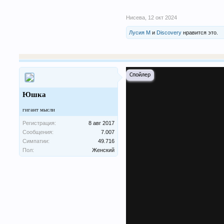
Нисева
,
12 окт 2024
Лусия М
и
Discovery
нравится это.
Спойлер
Юшка
гигант мысли
Регистрация:
8 авг 2017
Сообщения:
7.007
Симпатии:
49.716
Пол:
Женский