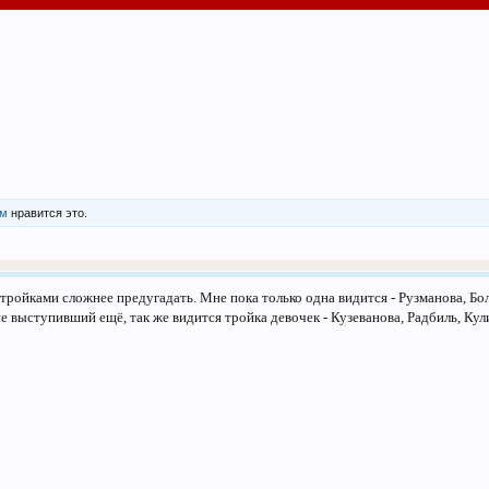
им
нравится это.
 тройками сложнее предугадать. Мне пока только одна видится - Рузманова, Бо
е выступивший ещё, так же видится тройка девочек - Кузеванова, Радбиль, Кул