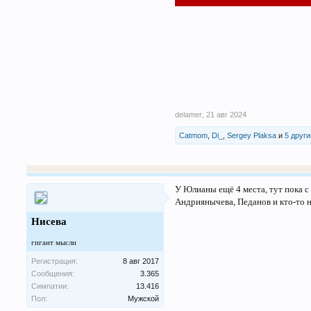
delamer
,
21 авг 2024
Catmom
,
Di_
,
Sergey Plaksa
и
5 друг
У Юлианы ещё 4 места, тут пока с
Андриянычева, Педанов и кто-то н
Нисева
гигант мысли
Регистрация:
8 авг 2017
Сообщения:
3.365
Симпатии:
13.416
Пол:
Мужской