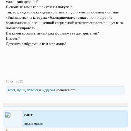
маленьких девочек!
Я своим котам в горшок газеты покупаю.
Так вот, в одной еженедельной газете публикуются объявления типа
«Знакомства», в которых «блондиночки», «азиаточки» и прочие
«зажигалочки» с заниженной социальной ответственностью ищут кого
помассажировать…
Вы какой ассоциативный ряд формируете для зрителей?
И зачем?
Детского омбудсмена вам в помощь!
26 окт 2022
Ameli
,
Хуши
,
delamer
и
6 другим
нравится это.
таис
гигант мысли