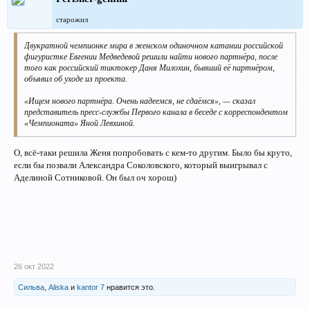
трудно достать.
старожил
Дарья Мороз - Максим Маринин.
Дарья слишком увлеклась тем, что играла «артистку на последнем
Двукратной чемпионке мира в женском одиночном катании российской
издыхании».
фигуристке Евгении Медведевой решили найти нового партнёра, после
Запорола все верхние поддержки и практически всё выполнила серединка-
того как российский тиктокер Даня Милохин, бывший её партнёром,
наполовинку…
объявил об уходе из проекта.
Маринин, конечно, вытянул танец, но общее впечатление смазанное.
Не могу сказать, что мне понравилось.
«Ищем нового партнёра. Очень надеемся, не сдаёмся», — сказал
представитель пресс-службы Первого канала в беседе с корреспондентом
Елизавета Арзамасова - Никита Кацалапов.
«Чемпионата» Яной Левхиной.
Что тут скажешь…
Кацалапову орден «за мужество». У человека каждую неделю — подвиг!
У него партнёрша вообще не катается. То ись совсем.
О, всё-таки решила Женя попробовать с кем-то другим. Было бы круто,
Манёвр с кружками мне не понравился особенно. Одно дело, когда вы
если бы позвали Александра Соколовского, который выигрывал с
коллегами рискуете, и совсем другое, когда в зрителей снарядами
Аделиной Сотниковой. Он был оч хорош)
бросаете. Мы в недоумении: а если б попала? В председателя
райисполкома, например? Или в депутата Государственной Думы?
Кстати, а почему муж Арзамасовой, в справедливом негодовании не
выпрыгнул сделать замечание жюри, за то, что они его супруге оценки
завысили?
Валерия Ланская - Роман Костомаров.
26 окт 2022
И снова песТня - 2.0!
Это ж кто придумал эту песню дуЕтом петь?
Сильва
,
Aliska
и
kantor 7
нравится это.
Понятно, когда он поёт: «… Не для меня...»: мужик утром проснулся,
птички поют, весна… А тут вороги сплошными рядами идут…