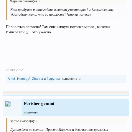
Марыля сказал(а):
↑
Кто придумал такие гадкие визитки участницам? « Зажигалочка»,
«Самоделочка»… что за пошлость? Что за намёки?
Полностью согласна! Там еще кликух/ погонял много , включая
Императрицу .. это ужасно.
26 окт 2022
Ameli
,
Ирина_А
,
Zhanna
и
2 другим
нравится это.
Perisher-gemini
старожил
SerGo сказал(а):
↑
Думаю дело не в этом. Просто Мальчик и девочка поссорились и