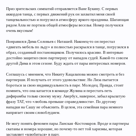
Приз зрительских симпатий отправляется Ване Букину. С первых
аккордов танца, с первых движений рук он захватил меня своей
танцевальностью и погрузил в атмосферу яркого праздника. Шагающая
рядом Алла не портила общей атмосферы веселья. Номер получился
очень вкусным!
Понравился Дима Соловьев с Наташей. Наконец-то он перестал
«двигать мебель по льду» и полностью раскрылся в танце, погрузился в
образ, созданный постановщиком. Получилось красиво. В интервью
достойно защитил свою партнершу от нападок судей. Какой-то совсем
другой Дима в этом сезоне. Буду ждать от пары интересных номеров.
Соглашусь с мнением, что Никиту Кацалапова можно смотреть и без
партнерши. И получать от этого удовольствие. Но Лиза пытается
бороться за свою индивидуальность в паре. Молодец. Правда, стоит
помнить, что она катается в команде Жулина и перестать петь
дифирамбы только своему мужу. Авербух, наверное, забыл крылатую
фразу ТАТ, что «любовь превыше справедливости». По другому
нападки на Сашу не объяснить. В целом, эта семейная пара немного
напрягает своим словоблудием.
Не могу понять феномен пары Ланская -Костомаров. Вроде и партнеры
скатаны и номера хорошие, но почему-то нет той харизмы, которая
заставляет «влюбиться» в пару.