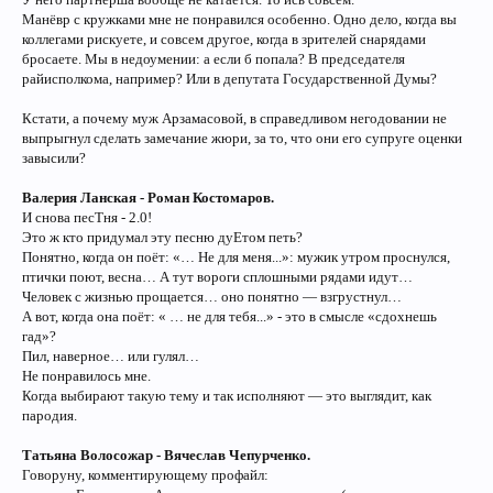
Манёвр с кружками мне не понравился особенно. Одно дело, когда вы
коллегами рискуете, и совсем другое, когда в зрителей снарядами
бросаете. Мы в недоумении: а если б попала? В председателя
райисполкома, например? Или в депутата Государственной Думы?
Кстати, а почему муж Арзамасовой, в справедливом негодовании не
выпрыгнул сделать замечание жюри, за то, что они его супруге оценки
завысили?
Валерия Ланская - Роман Костомаров.
И снова песТня - 2.0!
Это ж кто придумал эту песню дуЕтом петь?
Понятно, когда он поёт: «… Не для меня...»: мужик утром проснулся,
птички поют, весна… А тут вороги сплошными рядами идут…
Человек с жизнью прощается… оно понятно — взгрустнул…
А вот, когда она поёт: « … не для тебя...» - это в смысле «сдохнешь
гад»?
Пил, наверное… или гулял…
Не понравилось мне.
Когда выбирают такую тему и так исполняют — это выглядит, как
пародия.
Татьяна Волосожар - Вячеслав Чепурченко.
Говоруну, комментирующему профайл: