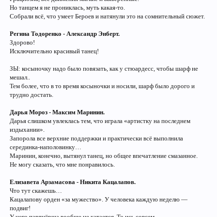
Но танцем я не прониклась, муть какая-то.
Собрали всё, что умеет Бероев и натянули это на сомнительный сюжет.
Регина Тодоренко - Александр Энберт.
Здорово!
Исключительно красивый танец!
ЗЫ: косыночку надо было повязать, как у стюардесс, чтобы шарф не
мешал..
Тем более, что в то время косыночки и носили, шарф было дорого и
трудно достать.
Дарья Мороз - Максим Маринин.
Дарья слишком увлеклась тем, что играла «артистку на последнем
издыхании».
Запорола все верхние поддержки и практически всё выполнила
серединка-наполовинку…
Маринин, конечно, вытянул танец, но общее впечатление смазанное.
Не могу сказать, что мне понравилось.
Елизавета Арзамасова - Никита Кацалапов.
Что тут скажешь…
Кацалапову орден «за мужество». У человека каждую неделю —
подвиг!
У него партнёрша вообще не катается. То ись совсем.