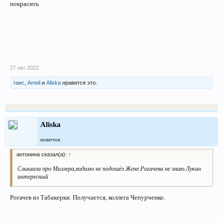
покрасить
27 окт 2022
таис
,
Ameli
и
Aliska
нравится это.
Aliska
новичок
антонина сказал(а):
↑
Слышала про Миллера,видимо не подошёл Жене.Рогачева не знаю.Лукин
интересный
Рогачев из Табакерки. Получается, коллега Чепурченко.