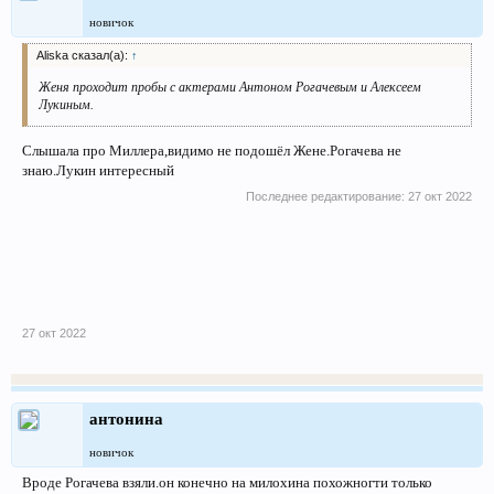
новичок
Aliska сказал(а):
↑
Женя проходит пробы с актерами Антоном Рогачевым и Алексеем
Лукиным.
Слышала про Миллера,видимо не подошёл Жене.Рогачева не
знаю.Лукин интересный
Последнее редактирование:
27 окт 2022
27 окт 2022
антонина
новичок
Вроде Рогачева взяли.он конечно на милохина похожногти только