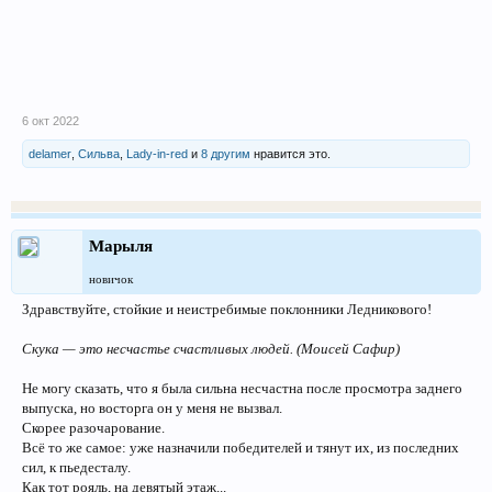
6 окт 2022
delamer
,
Сильва
,
Lady-in-red
и
8 другим
нравится это.
Марыля
новичок
Здравствуйте, стойкие и неистребимые поклонники Ледникового!
Скука — это несчастье счастливых людей. (Моисей Сафир)
Не могу сказать, что я была сильна несчастна после просмотра заднего
выпуска, но восторга он у меня не вызвал.
Скорее разочарование.
Всё то же самое: уже назначили победителей и тянут их, из последних
сил, к пьедесталу.
Как тот рояль, на девятый этаж...