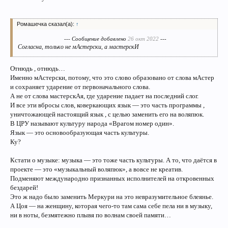
Евгения Медведева - Даня Милохин.
Классно!
Это именно танец!
Ромашечка сказал(а):
↑
Забываешь, что они на льду!
--- Сообщение добавлено
26 окт 2022
---
Алла Михеева – Иван Букин.
Согласна, только не мАстерски, а мастерскИ
Букин - красавчегг!
Михеева буксанула, даже ноги иной раз не переставляла.
«Катите меня… кружжжите меня….»
Отнюдь , отнюдь…
Именно мАстерски, потому, что это слово образовано от слова мАстер
Наталья Подольская - Дмитрий Соловьев.
и сохраняет ударение от первоначального слова.
Великолепно! Хороший танец!
А не от слова мастерскАя, где ударение падает на последний слог.
Но!.. Засудили.
И все эти вбросы слов, коверкающих язык — это часть программы ,
уничтожающей настоящий язык , с целью заменить его на воляпюк.
Татьяна Тотьмянина - Иван Колесников.
В ЦРУ называют культуру народа «Врагом номер один».
Это 13.0!
Язык — это основообразующая часть культуры.
Совершенно раскрепощенная Тотьмянина!
Абсолютно безмятежный Колесников!
Ку?
Виктория Синицина - Иван Скобрев.
Кстати о музыке: музыка — это тоже часть культуры. А то, что даётся в
Креативно!
проекте — это «музыкальный воляпюк», а вовсе не креатив.
Можно на Олимпиаду выставлять.
Подменяют международно признанных исполнителей на откровенных
Скобрев пластичен, как пантера!
бездарей!
Когда конькобежца показывают в фигурном катании — все эти ваши
Это ж надо было заменить Меркури на это невразумительное блеянье.
прыжки и дорожки вообще ни о чём!
А Цоя — на женщину, которая чего-то там сама себе пела ни в музыку,
Постскриптум:
ни в ноты, безмятежно плывя по волнам своей памяти…
Не по теме, конечно, но зато про лёд: сейчас активно рекламируют