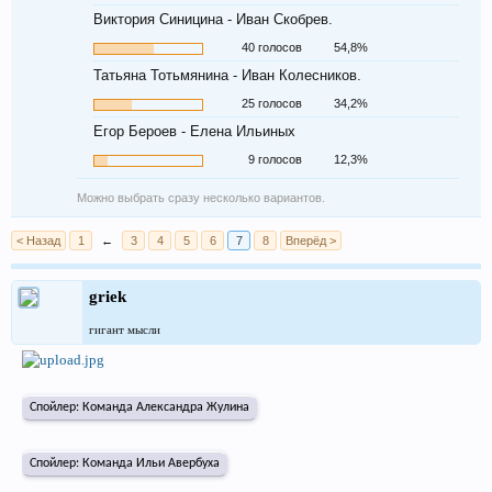
Виктория Синицина - Иван Скобрев.
40 голосов
54,8%
Татьяна Тотьмянина - Иван Колесников.
25 голосов
34,2%
Егор Бероев - Елена Ильиных
9 голосов
12,3%
Можно выбрать сразу несколько вариантов.
< Назад
1
←
3
4
5
6
7
8
Вперёд >
griek
гигант мысли
Спойлер:
Команда Александра Жулина
Спойлер:
Команда Ильи Авербуха