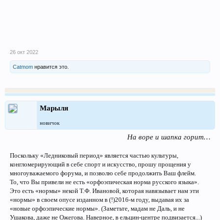
26 окт 2022
Catmom
нравится это.
Марыля
новичок
На воре и шапка горит…
Поскольку «Ледниковый период» является частью культуры,
конгломерирующий в себе спорт и искусство, прошу прощения у
многоуважаемого форума, и позволю себе продолжить Ваш флейм.
То, что Вы привели не есть «орфоэпическая норма русского языка».
Это есть «нормы» некой Т.Ф. Ивановой, которая навязывает нам эти
«нормы» в своем опусе изданном в (!)2016-м году, выдавая их за
«новые орфоэпические нормы». (Заметьте, мадам не Даль, и не
Ушакова, даже не Ожегова. Наверное, в ельцин-центре подвизается...)