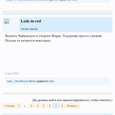
Lady-in-red
гигант мысли
Верните Чайковскую и уберите Марка. Тодоренко просто унизили.
Похуже ее катаются некоторые.
5 ноя 2022
таис
,
zhizefina
и
Aliska
нравится это.
(Вы должны войти или зарегистрироваться, чтобы ответить.)
< Назад
1
←
3
4
5
6
7
8
Вперёд >