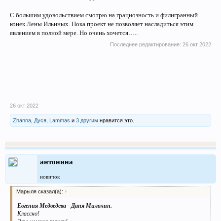
С большим удовольствием смотрю на грациозность и филигранный
конек Лены Ильиных. Пока проект не позволяет насладиться этим
явлением в полной мере. Но очень хочется…..
Последнее редактирование:
26 окт 2022
26 окт 2022
Zhanna
,
Дуся
,
Lammas
и
3 другим
нравится это.
антонина
новичок
Марыля сказал(а):
↑
Евгения Медведева - Даня Милохин.
Классно!