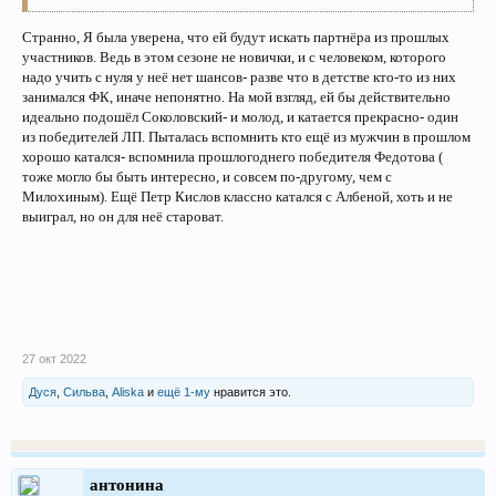
Странно, Я была уверена, что ей будут искать партнёра из прошлых
участников. Ведь в этом сезоне не новички, и с человеком, которого
надо учить с нуля у неё нет шансов- разве что в детстве кто-то из них
занимался ФК, иначе непонятно. На мой взгляд, ей бы действительно
идеально подошёл Соколовский- и молод, и катается прекрасно- один
из победителей ЛП. Пыталась вспомнить кто ещё из мужчин в прошлом
хорошо катался- вспомнила прошлогоднего победителя Федотова (
тоже могло бы быть интересно, и совсем по-другому, чем с
Милохиным). Ещё Петр Кислов классно катался с Албеной, хоть и не
выиграл, но он для неё староват.
27 окт 2022
Дуся
,
Сильва
,
Aliska
и
ещё 1-му
нравится это.
антонина