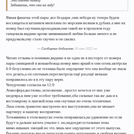
Это именно танец!
Забываешь, что они на льду!
Явная фанатка этой пары ,все бездари ,они лебеди.ну теперь будем
восхищаться катанием милохина по морским волнам в дубаях.а мне их
номер был скучным,проходным,они такой же в прошлом году
танцевали.видимо кроме мимимишной любви больше ничего и не
придумали,ему стало скучно и он свалил.
--- Сообщение добавлено
26 окт 2022
---
Читаю отзывы и понимаю,видимо я не одна не в восторге от номера
пары синициной и конькобежца.номер явно яркий и они огонь.актёрски
6:0 безусловно.но не техника.было ощущение что она вообще не знала
что делать,а он спотыкач.пересмотрела ещё раз,ещё меньше
понравилось.но я в эту пару верю.
Чепурченко согласна на 12:0
Атмосфера,костюмы, исполнение...просто хочется от них уже
шедевра,к ним уже особое требование,оба сильные.так же ,как и к
костомарову и ланской.пока они скучные.но очень техничные.
Лиза очень грамотно выстроено все выступление,она не мешает
партнеру и нашему восприятию.
Тотьмянина в этом выпуске очень понравилась,на удивление.но если
будут и дальше катать унылое г...но,надоедят.остальные пока
мимо.никаких эмоций.но это лишь мое ощущение от этого выпуска.
Рекламу пошлую вроде перестали гонять,чепурченко и скобрев видимо