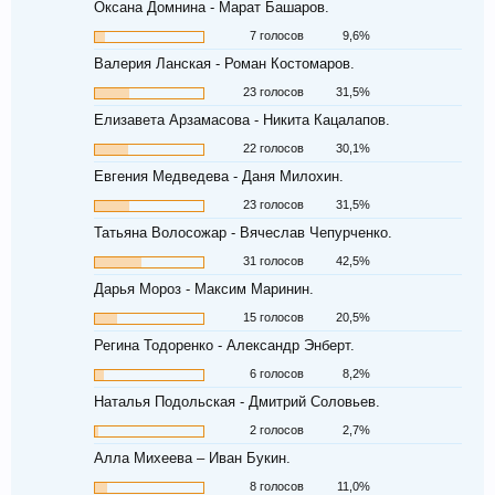
Оксана Домнина - Марат Башаров.
7 голосов
9,6%
Валерия Ланская - Роман Костомаров.
23 голосов
31,5%
Елизавета Арзамасова - Никита Кацалапов.
22 голосов
30,1%
Евгения Медведева - Даня Милохин.
23 голосов
31,5%
Татьяна Волосожар - Вячеслав Чепурченко.
31 голосов
42,5%
Дарья Мороз - Максим Маринин.
15 голосов
20,5%
Регина Тодоренко - Александр Энберт.
6 голосов
8,2%
Наталья Подольская - Дмитрий Соловьев.
2 голосов
2,7%
Алла Михеева – Иван Букин.
8 голосов
11,0%