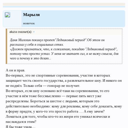
Человек с жизнью прощается… оно понятно — взгрустнул…
А вот, когда она поёт: « … не для тебя...» - это в смысле «сдохнешь
гад»?
Марыля
Пил, наверное… или гулял…
Не понравилось мне.
новичок
Когда выбирают такую тему и так исполняют — это выглядит, как
пародия.
aluza сказал(а):
↑
Татьяна Волосожар - Вячеслав Чепурченко.
Даня Милохин покинул проект"Ледниковый период".Об этом он
Говоруну, комментирующему профайл:
рассказал у себя в социальных сетях.
не «мастЕрски», а «мАстерски», не «волнительно» (нет такого слова в
«Должен признаться, что, к сожалению, покидаю "Ледниковый период",
русском языке и не надо нам его прививать!), а «волнующе» или «меня
потому что просто устал. У меня не хватает сил, я не вижу смысла, для
взволновало».
чего и почему я это делаю...
Раз работайте говоруном — говорите правильно. Нечего калечить нам
язык. А то в диверсанты запишем.
А он и прав.
Танец проходной. Для заполнения паузы между номерами настоящих
Во-первых, это не спортивные соревнования, участие в которых
мастеров. Конферанс…
защищает честь своего государства, а развлекательное шоу. И никого он
Исполнен так себе…
не подвёл. Только себя — гонорар не получит.
Демонстрация растяжки партнёра — сомнительное достоинство...
Во-вторых, если шоу основано всё-таки на соревновании, то его
Судя по оценкам жюри — у нас начинается всё снова-здорово.
участие в нём тоже бессмысленно — первые пять мест уже
распределены. Бороться за шестое с людьми, которым это
Дабы не вызывать негатива и раздражения народных масс, предлагаю
действительно необходимо: кому для рекламы, кому себе доказать, кому
выдать Волосожар, Арзамасовой и Ланской сразу первое место и
призовой фонд, и торжественно выпроводить из проекта.
в форму придти, у кого-то это просто работа … А ему зачем?
Чтобы остальные могли дальше нормально соревноваться, без давления
Ломаться для того, чтобы кто-то из жюри его унижал всячески и
со стороны «покровителей» некоторых участников….
наслаждался этим?
Я бы тоже ушла…