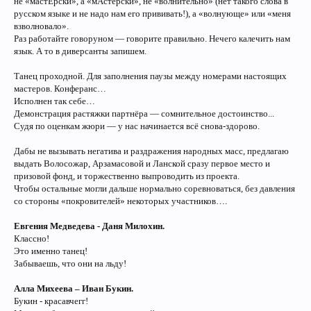
не «мастЕрски», а «мАстерски», не «волнительно» (нет такого слова в
русском языке и не надо нам его прививать!), а «волнующе» или «меня
взволновало».
Раз работайте говоруном — говорите правильно. Нечего калечить нам
язык. А то в диверсанты запишем.
Танец проходной. Для заполнения паузы между номерами настоящих
мастеров. Конферанс…
Исполнен так себе…
Демонстрация растяжки партнёра — сомнительное достоинство...
Судя по оценкам жюри — у нас начинается всё снова-здорово.
Дабы не вызывать негатива и раздражения народных масс, предлагаю
выдать Волосожар, Арзамасовой и Ланской сразу первое место и
призовой фонд, и торжественно выпроводить из проекта.
Чтобы остальные могли дальше нормально соревноваться, без давления
со стороны «покровителей» некоторых участников….
Евгения Медведева - Даня Милохин.
Классно!
Это именно танец!
Забываешь, что они на льду!
Алла Михеева – Иван Букин.
Букин - красавчегг!