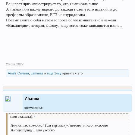
Ваш пост ярко иллюстрирует то, что я написала выше.
А я закончила школу задолго до выхода в свет этого издания, и до
«реформы образования», ЕГЭ не изуродована.
Посему считаю себя в этом вопросе более компетентной нежели
«Википедия», которая, к слову, чаще всего тоже заполняется извне...
26 окт 2022
Ameli
,
Сильва
,
Lammas
и
ещё 1-му
нравится это.
Zhanna
заслуженный
таис сказал(а):
↑
Полностью согласна! Там еще кликух/ погонял много , включая
Императрицу .. это ужасно.