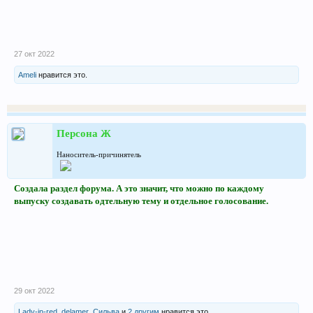
27 окт 2022
Ameli
нравится это.
Персона Ж
Наноситель-причинятель
Создала раздел форума. А это значит, что можно по каждому
выпуску создавать одтельную тему и отдельное голосование.
29 окт 2022
Lady-in-red
,
delamer
,
Сильва
и
2 другим
нравится это.