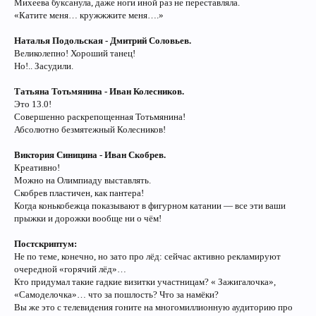
Михеева буксанула, даже ноги иной раз не переставляла.
«Катите меня… кружжжите меня….»
Наталья Подольская - Дмитрий Соловьев.
Великолепно! Хороший танец!
Но!.. Засудили.
Татьяна Тотьмянина - Иван Колесников.
Это 13.0!
Совершенно раскрепощенная Тотьмянина!
Абсолютно безмятежный Колесников!
Виктория Синицина - Иван Скобрев.
Креативно!
Можно на Олимпиаду выставлять.
Скобрев пластичен, как пантера!
Когда конькобежца показывают в фигурном катании — все эти ваши
прыжки и дорожки вообще ни о чём!
Постскриптум:
Не по теме, конечно, но зато про лёд: сейчас активно рекламируют
очередной «горячий лёд»…
Кто придумал такие гадкие визитки участницам? « Зажигалочка»,
«Самоделочка»… что за пошлость? Что за намёки?
Вы же это с телевидения гоните на многомиллионную аудиторию про