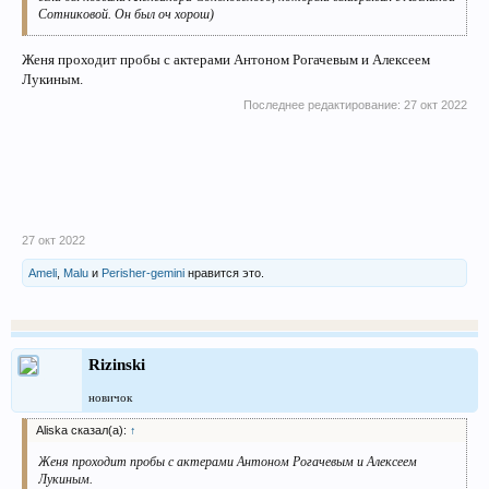
Сотниковой. Он был оч хорош)
Женя проходит пробы с актерами Антоном Рогачевым и Алексеем
Лукиным.
Последнее редактирование:
27 окт 2022
27 окт 2022
Ameli
,
Malu
и
Perisher-gemini
нравится это.
Rizinski
новичок
Aliska сказал(а):
↑
Женя проходит пробы с актерами Антоном Рогачевым и Алексеем
Лукиным.