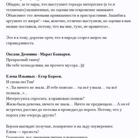
Обидно, за те пары, что выступают гораздо интереснее (а то и
техничнее) назначенных, но оценки им откровенно занижают.
Объясняют это личными привязанности и пристрастиями. Зашибись
аргумент от жюри! - «вы, конечно, отлично выступили, но оценки я вам
низкие поставила, потому, что вы мне, тупо, не нравитесь»..
Это я к тому, дорогие орги, что в народе созрел запрос на
справедливость.
Оксана Домнина - Марат Башаров.
Прекрасный танец!
Ни тебе психоделики, ни прочего мусора...)))
Елена Ильиных - Егор Бероев.
И снова песТня!
«...Ты ничего не знала...И тебе повезло… ты всё узнала… ты всё
познала...»...
Интересуюсь спросить: я правильно поняла?
Жила-была девочка, ничего не знала… Ничто не предвещало… А он её
встретил, растлил до потолка и проводил до порога. Потому, что у
порога уже очередь других?
Бероев выглядит получше, поапрятнее и на льду поувереннее.
Елена — прелесть!
Грациозна, все движения мягкие и выверенные.