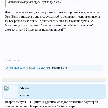
отписались друг от друга. Дети, ну ё-ма-ё.
Что отписались - это уже следствие его отказа продолжать, наверное.
Это Женя привыкла в спорте: судьи тебя оценивают несправедливо, а
ты все равно выходишь и доказываешь, что ты можешь лучше. А
Милохину-то это зачем? Убиваться и мозоли себе натирать, чтоб
смотреть, как 12 получают некатающиеся?)))
26 окт 2022
Ameli
,
Ирина_А
,
Марыля
и
2 другим
нравится это.
Aliska
новичок
Второй выпуск ЛП. Приятно удивило молодое поколение партнеров-
профессионалов. Наверное, выделила бы их номера.