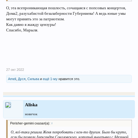
О, эта всепроникающая пошлость, сочащаяся с попсовых концертов,
Дома2, разухабистой безалаберности Губерниева! А ведь юные умы
могут принять это за патриотизм.
Как давно я жажду цензуры!
Спасибо, Марыля.
27 окт 2022
Ameli
,
Дуся
,
Сильва
и
ещё 1-му
нравится это.
Aliska
новичок
Perisher-gemini сказал(а):
↑
О, всё-таки решила Женя попробовать с кем-то другим. Было бы круто,
если бы позвали Александра Соколовского, который выигрывал с Аделиной