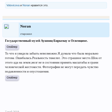
Volovicova
и
Noran
нравится это.
Noran
старожил
Государственный музей Аушвиц-Биркенау в Освенциме.
Спойлер
То что я увидела забыть невозможно.Я думала что была морально
готова .Ошибалась.Реальность тяжелее. Это страшное место.Шок от
этого ада на земле,мозг не в состоянии принять масштабы и грани
человеческой жестокости. Фотографии не могут передать чувство
подавленности и опустошения.
Спойлер
7 май 2019