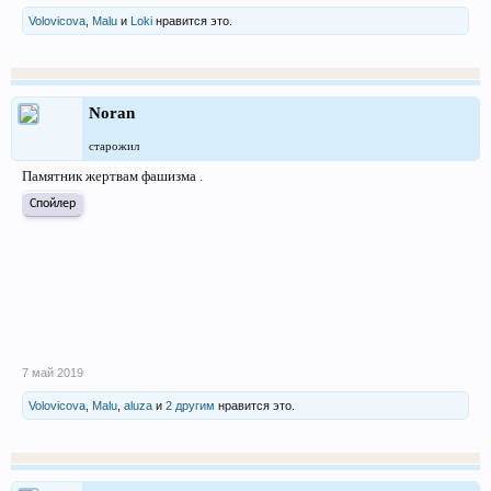
Volovicova
,
Malu
и
Loki
нравится это.
Noran
старожил
Памятник жертвам фашизма .
Спойлер
7 май 2019
Volovicova
,
Malu
,
aluza
и
2 другим
нравится это.