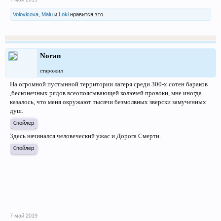
Volovicova
,
Malu
и
Loki
нравится это.
Noran
старожил
На огромной пустынной территории лагеря среди 300-х сотен бараков
,бесконечных рядов всеопоясывающей колючей провоки, мне иногда
казалось, что меня окружают тысячи безмолвных зверски замученных
душ.
Спойлер
Здесь начинался человеческий ужас и Дорога Смерти.
Спойлер
7 май 2019