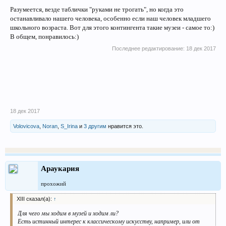
Разумеется, везде таблички "руками не трогать", но когда это
останавливало нашего человека, особенно если наш человек младшего
школьного возраста. Вот для этого контингента такие музеи - самое то:)
В общем, понравилось:)
Последнее редактирование:
18 дек 2017
18 дек 2017
Volovicova
,
Noran
,
S_Irina
и
3 другим
нравится это.
Араукария
прохожий
XIII сказал(а):
↑
Для чего мы ходим в музей и ходим ли?
Есть истинный интерес к классическому искусству, например, или от