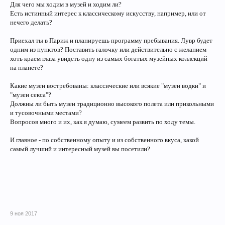
Для чего мы ходим в музей и ходим ли?
Есть истинный интерес к классическому искусству, например, или от
нечего делать?
Приехал ты в Париж и планируешь программу пребывания. Лувр будет
одним из пунктов? Поставить галочку или действительно с желанием
хоть краем глаза увидеть одну из самых богатых музейных коллекций
на планете?
Какие музеи востребованы: классические или всякие "музеи водки" и
"музеи секса"?
Должны ли быть музеи традиционно высокого полета или прикольными
и тусовочными местами?
Вопросов много и их, как я думаю, сумеем развить по ходу темы.
И главное - по собственному опыту и из собственного вкуса, какой
самый лучший и интересный музей вы посетили?
9 ноя 2017