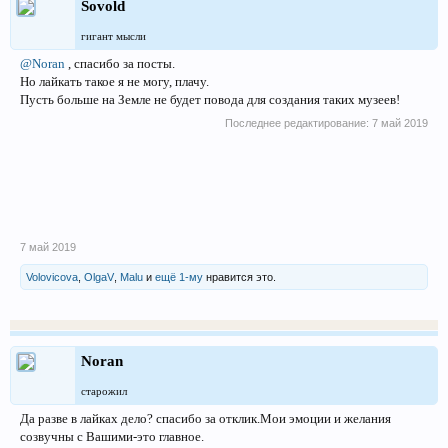
Sovold
гигант мысли
@Noran
, спасибо за посты.
Но лайкать такое я не могу, плачу.
Пусть больше на Земле не будет повода для создания таких музеев!
Последнее редактирование:
7 май 2019
7 май 2019
Volovicova
,
OlgaV
,
Malu
и
ещё 1-му
нравится это.
Noran
старожил
Да разве в лайках дело? спасибо за отклик.Мои эмоции и желания
созвучны с Вашими-это главное.