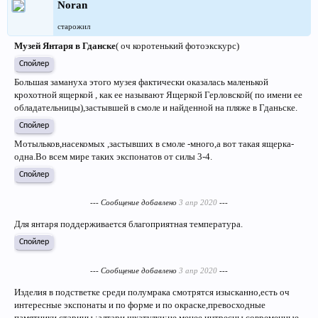
Noran
старожил
Музей Янтаря в Гданске
( оч коротенький фотоэкскурс)
Спойлер
Большая замануха этого музея фактически оказалась маленькой
крохотной ящеркой , как ее называют Ящеркой Герловской( по имени ее
обладательницы),застывшей в смоле и найденной на пляже в Гданьске.
Спойлер
Мотыльков,насекомых ,застывших в смоле -много,а вот такая ящерка-
одна.Во всем мире таких экспонатов от силы 3-4.
Спойлер
--- Сообщение добавлено
3 апр 2020
---
Для янтаря поддерживается благоприятная температура.
Спойлер
--- Сообщение добавлено
3 апр 2020
---
Изделия в подстветке среди полумрака смотрятся изысканно,есть оч
интересные экспонаты и по форме и по окраске,превосходные
памятники старины :алтари,шкатулки;не менее интресны современные