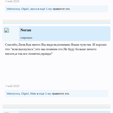
7 май 2019
Volovicova
,
OlgaV
,
aluza
и
ещё 1-му
нравится это.
Noran
старожил
Спасибо,Лиля.Как много Вы видели,понимаю Ваши чувства .И хорошо
что "всколыхнулось",что мы помним это.Не буду больше ничего
писать,и так все понятно,правда?
7 май 2019
Volovicova
,
OlgaV
,
Malu
и
ещё 1-му
нравится это.