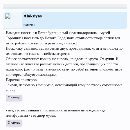
Alaksiyas
новичок
Намедни посетил в Петербурге новый железнодорожный музей.
Торопился посетить до Нового Года, пока стоимость входа равняется
нулю рублей. Со второго раза получилось:)
Поскольку сам выходец из семьи двух проводников, хотя и не пошел по
их стопам, то тема мне небезынтересна.
Общее впечатление: крышу не снесло, но сделано круто. От души. И
главное - количество разных мелких деталей, превращающих просто
коллекцию (хотя и замечательную саму по себе) вагонов и локомотивов
в интереснейшую экспозицию.
Парочка примеров:
- экран, насколько я понимаю, освещающий тему поставок союзников в
войне
Спойлер
- нет, это не станция в провинции с наземным переходом над
платформами - это двор музея:
Спойлер