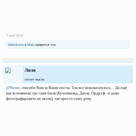
7 май 2019
Volovicova
и
Malu
нравится это.
Лиля
гигант мысли
@Noran
, спасибо Вам за Ваши посты. Так все всколыхнулось.... Да ещё
как вспомнила, где сама была (Бухенвальд, Дахау, Ордруф - я даже
фотографировать не могла), так просто сижу реву.