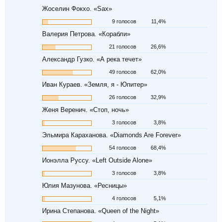
Жоселин Фокхо. «Sax»
9 голосов
11,4%
Валерия Петрова. «Корабли»
21 голосов
26,6%
Александр Гузко. «А река течет»
49 голосов
62,0%
Иван Кураев. «Земля, я - Юпитер»
26 голосов
32,9%
Женя Веренич. «Стоп, ночь»
3 голосов
3,8%
Эльмира Караханова. «Diamonds Are Forever»
54 голосов
68,4%
Ионэлла Руссу. «Left Outside Alone»
3 голосов
3,8%
Юлия Мазунова. «Ресницы»
4 голосов
5,1%
Ирина Степанова. «Queen of the Night»