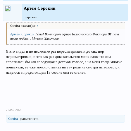
Артём Сорокин
старожил
Xandra сказал(а):
↑
Артём Сорокин
Тёма! Во втором эфире Белорусского Фактора.BY пела
твоя любовь - Милана Хаметова.
Я это видел и по несколько раз пересматривал, и до сих пор
пересматриваю, и это как раз доказательство моих слов что она
справилась бы как соведущая в детском голосе, а на меня тогда многие
понаехали, ее уже можно ставить на эту роль не смотря на возраст, и
надеюсь в предстоящем 13 сезоне она ее станет.
7 май 2026
Xandra
нравится это.