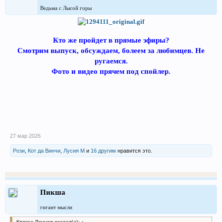
Ведьма с Лысой горы
Кто же пройдет в прямые эфиры?
Смотрим выпуск, обсуждаем, болеем за любимцев. Не
ругаемся.
Фото и видео прячем под спойлер.
27 мар 2026
Рози
,
Кот да Винчи
,
Лусия М
и
16 другим
нравится это.
Пикша
гигант мысли