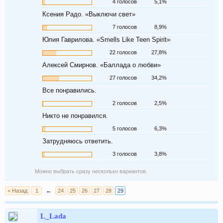
4 голосов
5,1%
Ксения Радо. «Выключи свет»
7 голосов
8,9%
Юлия Гаврилова. «Smells Like Teen Spirit»
22 голосов
27,8%
Алексей Смирнов. «Баллада о любви»
27 голосов
34,2%
Все понравились.
2 голосов
2,5%
Никто не понравился.
5 голосов
6,3%
Затрудняюсь ответить.
3 голосов
3,8%
Можно выбрать сразу несколько вариантов.
< Назад
1
←
24
25
26
27
28
29
L_Lada