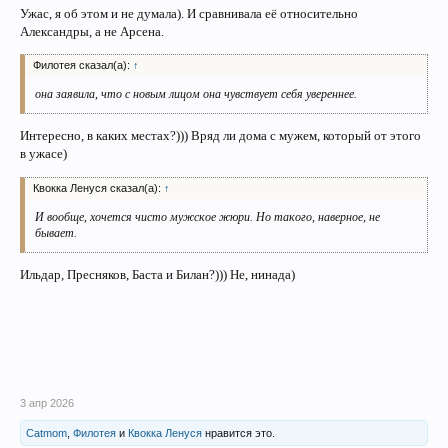
Ужас, я об этом и не думала). И сравнивала её относительно
Александры, а не Арсена.
Филотея сказал(а):
↑
она заявила, что с новым лицом она чувствует себя увереннее.
Интересно, в каких местах?))) Вряд ли дома с мужем, который от этого
в ужасе)
Квокка Ленуся сказал(а):
↑
И вообще, хочется чисто мужское жюри. Но такого, наверное, не
бывает.
Ильдар, Пресняков, Баста и Билан?))) Не, нинада)
3 апр 2026
Catmom
,
Филотея
и
Квокка Ленуся
нравится это.