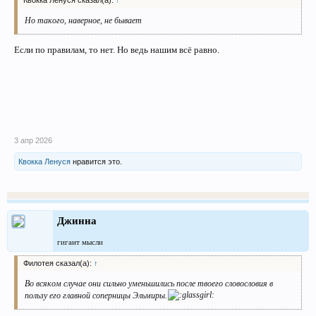
Квокка Ленуся сказал(а):
↑
Но такого, наверное, не бывает
Если по правилам, то нет. Но ведь нашим всё равно.
3 апр 2026
Квокка Ленуся
нравится это.
Джинна
гигант мысли
Филотея сказал(а):
↑
Во всяком случае они сильно уменьшились после твоего словословия в
пользу его главной соперницы Эльмиры.