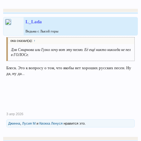
L_Lada
Ведьма с Лысой горы
ока сказал(а):
↑
Для Смирнова или Гузко хочу вот эту песню. Её ещё никто никогда не пел
в ГОЛОСе.
Блеск. Это к вопросу о том, что якобы нет хороших русских песен. Ну
да, ну да...
3 апр 2026
Джинна
,
Лусия М
и
Квокка Ленуся
нравится это.