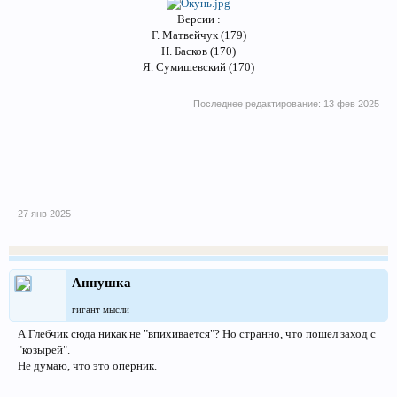
Версии :
Г. Матвейчук (179)
Н. Басков (170)
Я. Сумишевский (170)
Последнее редактирование:
13 фев 2025
27 янв 2025
Аннушка
гигант мысли
А Глебчик сюда никак не "впихивается"? Но странно, что пошел заход с
"козырей".
Не думаю, что это оперник.