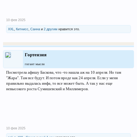
10 фев 2025
XXL
,
Китнисс
,
Санна
и
2 другим
нравится это.
Гортензия
гигант мысли
Посмотрела афишу Баскова, что -то нашла аж на 10 апреля. Но там
"Жара". Там все будут. И потом вроде как 24 апреля. Если у меня
правильно выдалась инфа, то все может быть. А так у нас еще
невысокого роста Сумишевский и Миллимеров.
10 фев 2025