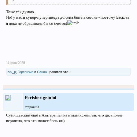
Тоже так думаю...
Но! у нас и супер-пупер звезда должна быть в сезоне - поэтому Баскова
я пока не сбрасывала бы со счетов)
11 фев 2025
sol_p
,
Гортензия
и
Санна
нравится это.
Perisher-gemini
старожил
Сумишевский ещё в Аватаре пел на итальянском, так что да, вполне
вероятно, что это может быть он)