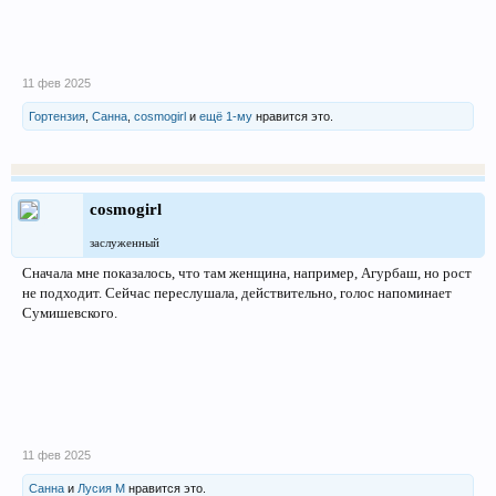
11 фев 2025
Гортензия
,
Санна
,
cosmogirl
и
ещё 1-му
нравится это.
cosmogirl
заслуженный
Сначала мне показалось, что там женщина, например, Агурбаш, но рост
не подходит. Сейчас переслушала, действительно, голос напоминает
Сумишевского.
11 фев 2025
Санна
и
Лусия М
нравится это.