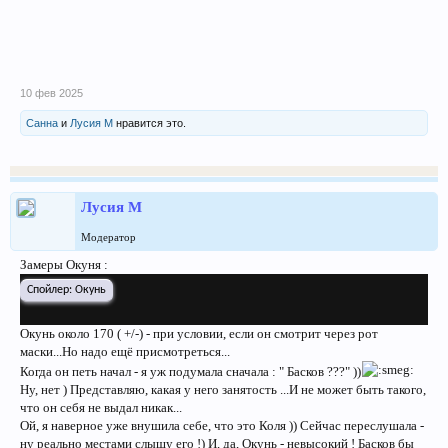
10 фев 2025
Санна
и
Лусия М
нравится это.
Лусия М
Модератор
Замеры Окуня :
Спойлер:
Окунь
Окунь около 170 ( +/-) - при условии, если он смотрит через рот
маски...Но надо ещё присмотреться...
Когда он петь начал - я уж подумала сначала : " Басков ???" ))
Ну, нет ) Представляю, какая у него занятость ...И не может быть такого,
что он себя не выдал никак...
Ой, я наверное уже внушила себе, что это Коля )) Сейчас переслушала -
ну реально местами слышу его !) И, да, Окунь - невысокий ! Басков бы