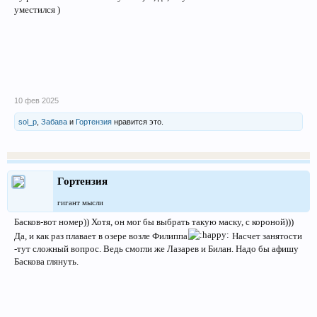
уместился )
10 фев 2025
sol_p
,
Забава
и
Гортензия
нравится это.
Гортензия
гигант мысли
Басков-вот номер)) Хотя, он мог бы выбрать такую маску, с короной)))
Да, и как раз плавает в озере возле Филиппа
Насчет занятости
-тут сложный вопрос. Ведь смогли же Лазарев и Билан. Надо бы афишу
Баскова глянуть.