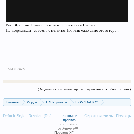
Рост Ярослава Сумишевского в сравнении со Славой.
По подсказкам - совсем не понятно. Или так мало знаю этого героя.
13 мар 2025
(Вы должны войти или зарегистрироваться, чтобы ответить.)
Главная
Форум
ТОП-Проекты
ШОУ "МАСКА"
ШОУ "МАСКА". 6 сезон, 2025.
Default Style
Russian (RU)
Обратная связь
Помощь
Условия и
правила
Forum software
by XenForo™
Перевод:
XF-