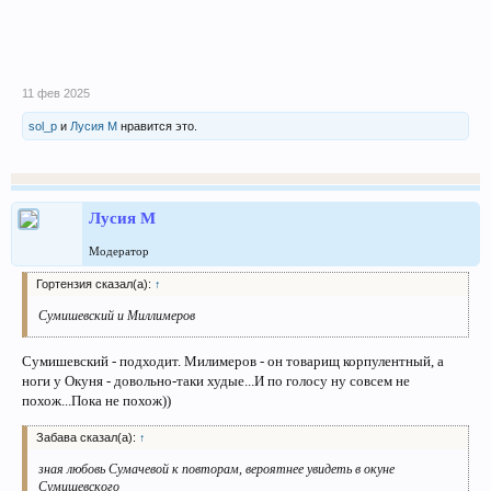
11 фев 2025
sol_p
и
Лусия М
нравится это.
Лусия М
Модератор
Гортензия сказал(а):
↑
Сумишевский и Миллимеров
Сумишевский - подходит. Милимеров - он товарищ корпулентный, а
ноги у Окуня - довольно-таки худые...И по голосу ну совсем не
похож...Пока не похож))
Забава сказал(а):
↑
зная любовь Сумачевой к повторам, вероятнее увидеть в окуне
Сумишевского