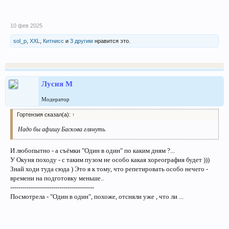
10 фев 2025
sol_p
,
XXL
,
Китнисс
и
3 другим
нравится это.
Лусия М
Модератор
Гортензия сказал(а):
↑
Надо бы афишу Баскова глянуть.
И любопытно - а съёмки "Один в один" по каким дням ?...
У Окуня походу - с таким пузом не особо какая хореография будет )))
Знай ходи туда сюда ) Это я к тому, что репетировать особо нечего -
времени на подготовку меньше..
-----------------------------------------
Посмотрела - "Один в один", похоже, отсняли уже , что ли ...