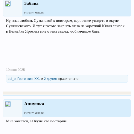
Забава
гигант мысли
Ну, зная любовь Сумачевой к повторам, вероятнее увидеть в окуне
Сумишевского. И тут я готова закрыть глаза на короткий Юлин список -
в Незнайке Ярослав мне очень зашел, любимчиком был.
10 фев 2025
sol_p
,
Гортензия
,
XXL
и
2 другим
нравится это.
Аннушка
гигант мысли
Мне кажется, в Окуне кто постарше.