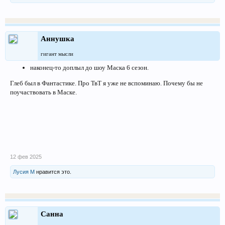
Аннушка
гигант мысли
наконец-то доплыл до шоу Маска 6 сезон.
Глеб был в Фантастике. Про ТвТ я уже не вспоминаю. Почему бы не
поучаствовать в Маске.
12 фев 2025
Лусия М
нравится это.
Санна