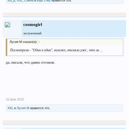
sol_p
,
XXL
,
Санна
и
ещё 1-му
нравится это.
cosmogirl
заслуженный
Лусия М сказал(а):
↑
Посмотрела - "Один в один", похоже, отсняли уже , что ли ...
да, писали, что давно отсняли.
10 фев 2025
XXL
и
Лусия М
нравится это.