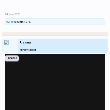
24 фев 2025
sol_p
нравится это.
Санна
гигант мысли
Спойлер