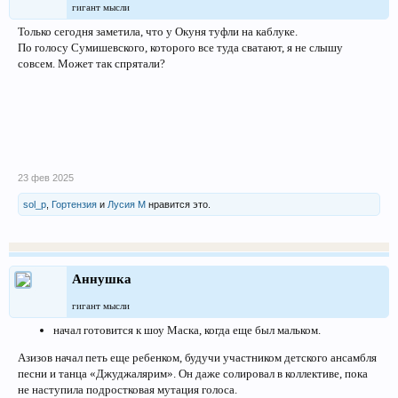
гигант мысли
Только сегодня заметила, что у Окуня туфли на каблуке.
По голосу Сумишевского, которого все туда сватают, я не слышу
совсем. Может так спрятали?
23 фев 2025
sol_p
,
Гортензия
и
Лусия М
нравится это.
Аннушка
гигант мысли
начал готовится к шоу Маска, когда еще был мальком.
Азизов начал петь еще ребенком, будучи участником детского ансамбля
песни и танца «Джуджалярим». Он даже солировал в коллективе, пока
не наступила подростковая мутация голоса.