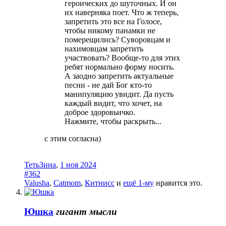
героических до шуточных. И он
их наверняка поет. Что ж теперь,
запретить это все на Голосе,
чтобы никому панамки не
померещились? Суворовцам и
нахимовцам запретить
участвовать? Вообще-то для этих
ребят нормально форму носить.
А заодно запретить актуальные
песни - не дай Бог кто-то
манипуляцию увидит. Да пусть
каждый видит, что хочет, на
доброе здоровьичко.
Нажмите, чтобы раскрыть...
с этим согласна)
ТетьЗина
,
1 ноя 2024
#362
Valusha
,
Catmom
,
Китнисс
и
ещё 1-му
нравится это.
Юшка
гигант мысли