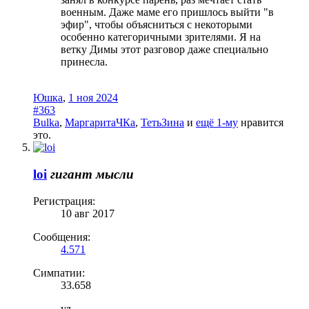
военным. Даже маме его пришлось выйти "в
эфир", чтобы объясниться с некоторыми
особенно категоричными зрителями. Я на
ветку Димы этот разговор даже специально
принесла.
Юшка
,
1 ноя 2024
#363
Bulka
,
МаргаритаЧКа
,
ТетьЗина
и
ещё 1-му
нравится
это.
loi
гигант мысли
Регистрация:
10 авг 2017
Сообщения:
4.571
Симпатии:
33.658
уд