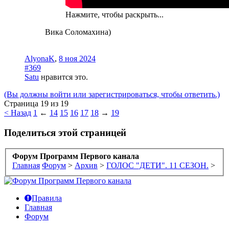
Нажмите, чтобы раскрыть...
Вика Соломахина)
AlyonaK
,
8 ноя 2024
#369
Satu
нравится это.
(Вы должны войти или зарегистрироваться, чтобы ответить.)
Страница 19 из 19
< Назад
1
←
14
15
16
17
18
→
19
Поделиться этой страницей
Форум Программ Первого канала
Главная
Форум
>
Архив
>
ГОЛОС "ДЕТИ". 11 СЕЗОН.
>
Правила
Главная
Форум