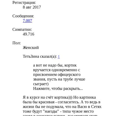
Регистрация:
8 авг 2017
Сообщения:
7.007
Симпатии:
49.716
Пол:
Женский
ТетьЗина сказал(а):
↑
а вот не надо бы, кортик
вручается одновременно с
присвоением офицерского
звания, пусть на трубе лучше
сыграет)
Нажмите, чтобы раскрыть...
Я в курсе на счёт кортика))) Но картинка
была бы красивая - согласитесь. А то ведь в
жизни бы не подумала, что на Васю в Сетях
тоже будут "наезды" - типа чужое место
занял в конкурсе парень, раз мечтает стать