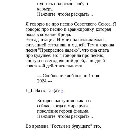
пустить под откос любую
карьеру.
Нажмите, чтобы раскрыть...
Я говорю не про песню Советского Союза. Я
говорю про песню и аранжировку, которая
была в команде Крида.
Это адаптация. И мне она откликнулась
ситуацией сегодняшних дней. Тем и хороша
песня "Прекрасное далеко", что она спета
про будущее. Но я говорила про песню,
спетую из сегодняшний дней, а не дней
советской действительности
--- Сообщение добавлено
1 ноя
2024
---
L_Lada сказал(а):
↑
Которое наступило как раз
сейчас, когда в мире рулит
поколение героев фильма.
Нажмите, чтобы раскрыть...
Во времена "Гостьи из будущего" это,