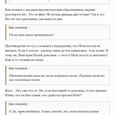
Как человек с высшим математическим образованием, видимо
разочарую вас: Это не факт. Не всегда дважды два четыре! Так и тут.
Все не так однозначно, как кажется вам.
Satu сказал(а):
↑
Где вы тут нашли противоречие?
Противоречие не тут, а в вашем утверждении, что Поля хотела их
выгнать. Если б хотела - сделала такие дуэты изначально. А не позже. К
тому же, Виктория Полей довольна - с чего б Поле хотеть ее выгонять?
Еще и со слезами на глазах.
Satu сказал(а):
↑
Обстоятельства какие-то могли вскрыться позже. Разговор какой-то
мог состояться позже.
Воот... Это уже что-то. Но, если был какой то разговор, то кто виноват
Юлии, что он был таким, что сработал против Юли?!
Satu сказал(а):
↑
О, да, зарекомендовала. Только, похоже, мы с вами получили разные