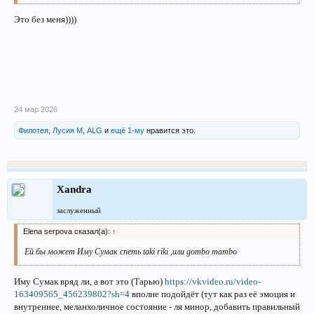
Это без меня))))
24 мар 2026
Филотея
,
Лусия М
,
ALG
и
ещё 1-му
нравится это.
Xandra
заслуженный
Elena serpova сказал(а):
↑
Ей бы может Иму Сумак спеть taki riki ,или gombo mambo
Иму Сумак вряд ли, а вот это (Тарью)
https://vkvideo.ru/video-
163409565_456239802?sh=4
вполне подойдёт (тут как раз её эмоция и
внутреннее, меланхоличное состояние - ля минор, добавить правильный