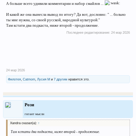
А больше всего удивили комментарии и набор смайлов ...
И какой же она вынесла вывод по итогу? Да вот, дословно: " ... больно
ты мне нужна, со своей русской, народной культурой."
Там кстати два подкаста, ниже второй - продолжение.
Последнее редактирование:
24 мар 2026
24 мар 2026
Филотея
,
Catmom
,
Лусия М
и
7 другим
нравится это.
Рози
гигант мысли
Xandra сказал(а):
↑
Там кстати два подкаста, ниже второй - продолжение.