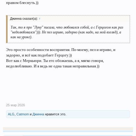
правом блеснуть.))
Джинна сказал(а):
↑
Так, то я про "Луну" писала, что любовался собой, а с Герцогом как раз
"недолюбовался"))). Не пел игриво, задорно (как надо, на мой взгляд), а
как на уроке).
Это просто особенности восприятия. По-моему, пел и игриво, и
задорно, и всё как подобает Герцогу.))
Вот как с Меркьюри. Ты его обожаешь, а я, мягко говоря,
недолюбливаю. И я ведь не одна такая неправильная.))
25 мар 2026
ALG
,
Catmom
и
Джинна
нравится это.