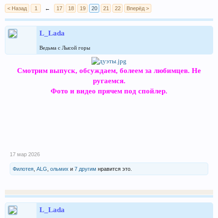
< Назад
1
←
17
18
19
20
21
22
Вперёд >
L_Lada
Ведьма с Лысой горы
Смотрим выпуск, обсуждаем, болеем за любимцев. Не
ругаемся.
Фото и видео прячем под спойлер.
17 мар 2026
Филотея
,
ALG
,
ольмих
и
7 другим
нравится это.
L_Lada