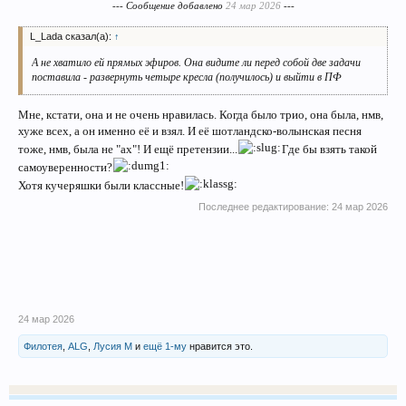
--- Сообщение добавлено
24 мар 2026
---
L_Lada сказал(а):
↑
А не хватило ей прямых эфиров. Она видите ли перед собой две задачи
поставила - развернуть четыре кресла (получилось) и выйти в ПФ
Мне, кстати, она и не очень нравилась. Когда было трио, она была, нмв,
хуже всех, а он именно её и взял. И её шотландско-волынская песня
тоже, нмв, была не "ах"! И ещё претензии...
Где бы взять такой
самоуверенности?
Хотя кучеряшки были классные!
Последнее редактирование:
24 мар 2026
24 мар 2026
Филотея
,
ALG
,
Лусия М
и
ещё 1-му
нравится это.