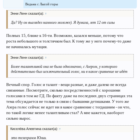
Ведьма с Лысой горы
Энни Ленн сказал(а):
↑
Да? Ну он выглядел намного моложе). Я думала, лет 12 от силы
Полных 15, ближе к 16-ти. Возможно, казался меньше, потому что
роста небольшого и толстячком был. К тому же у него почему-то даже
не начиналась мутация.
Энни Ленн сказал(а):
↑
Более талантливой она не была однозначно, с Азером, у которого
действительно был исключительный голос, ни в какое сравнение не идёт
Вечный спор. Голос и талант - вещи разные, и даже далеко не всегда
связанные. Посмотрите, сколько посредственностей с хорошими
голосами в том же ГД. По факту даже на последних двух страницах эта
тема обсуждается не только в связи с бывшими детишками. У того же
Азера голос сейчас не идет ни в какое сравнение с тогдашним - он что,
по такой логике менее талантливым стал? А мне кажется, наоборот
сильно вырос.
Киселёва Алевтина сказал(а):
↑
это телеграмм Юлии.