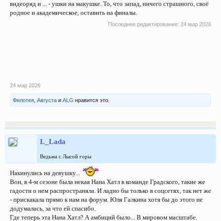
видеоряд и ... - ушки на макушке. То, что запад, ничего страшного, своё
родное и академическое, оставить на финалы.
Последнее редактирование:
24 мар 2026
24 мар 2026
Филотея
,
Августа
и
ALG
нравится это.
L_Lada
Ведьма с Лысой горы
Накинулись на девушку...
Вон, в 4-м сезоне была некая Нана Хатл в команде Градского, такие же
гадости о нем распространяла. И ладно бы только в соцсетях, так нет же
- прискакала прямо к нам на форум. Юля Галкина хотя бы до этого не
додумалась, за что ей спасибо.
Где теперь эта Нана Хатл? А амбиций было... В мировом масштабе.