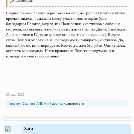
рекомендации.
Видимо разные. Я читала рассказы на форуме группы Пелагея о кухне
проекта, видела и слышала массу участников, которые были
благодарны Пелагее, видела, как Поля возила участников с собой на
гастроли, как оказывала влияние на их жизнь ( тот же Давид Саникидзе.
А он напомню в ГД тоже дальше второго этапа не прошел.). Видела
слезы Пелагеи от боли из-за необходимости выбирать участников. Да,
главный нюанс вы игнорируете: Кто-то должен был уйти. Она не могла
оставить всю команду. И это правило не Пелагея придумала. А в
команде все участники сильные.
23 мар 2026
Филотея
,
Catmom
,
ANNN
и
4 другим
нравится это.
Satu