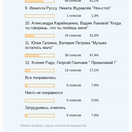
48 голосов
63,2%
9. Ионелла Руссу, Никита Журавлёв "Нон-стоп"
1 голосов
1,3%
10. Александра Карабешкина, Вадим Лановой "Когда
ты говоришь, что ты любишь меня"
24 голосов
31,6%
11. Юлия Галкина, Валерия Петрова "Музыки
осталось мало"
36 голосов
47,4%
12. Ксения Радо, Георгий Гокичаев " Проваливай !"
13 голосов
17,1%
Все понравились
6 голосов
7,9%
Никто не понравился
0 голосов
0,0%
Затрудняюсь ответить
6 голосов
7,9%
Можно выбрать сразу несколько вариантов.