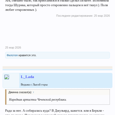
Ага, смешно было, так приосанился и глазки сделал Пелагее. Вспомнила
тогда Шурика, который просто откровенно пальцем в неё ткнул ). Поля
любит откровенных ).
Последнее редактирование:
25 мар 2026
25 мар 2026
Филотея
нравится это.
L_Lada
Ведьма с Лысой горы
Джинна сказал(а):
↑
Народная артистка Чеченской республики.
Рада за нее. А собиралась куда? В Джульярд, кажется. или в Беркли -