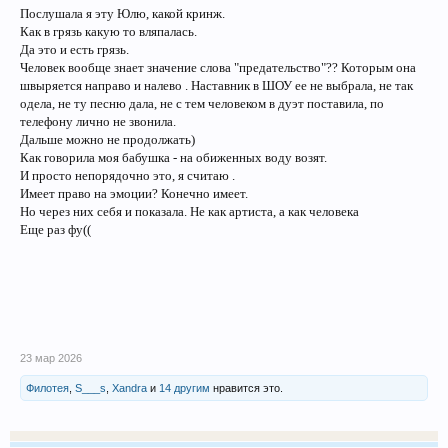
Послушала я эту Юлю, какой кринж.
Как в грязь какую то вляпалась.
Да это и есть грязь.
Человек вообще знает значение слова "предательство"?? Которым она
швыряется направо и налево . Наставник в ШОУ ее не выбрала, не так
одела, не ту песню дала, не с тем человеком в дуэт поставила, по
телефону лично не звонила.
Дальше можно не продолжать)
Как говорила моя бабушка - на обиженных воду возят.
И просто непорядочно это, я считаю .
Имеет право на эмоции? Конечно имеет.
Но через них себя и показала. Не как артиста, а как человека
Еще раз фу((
23 мар 2026
Филотея
,
S___s
,
Xandra
и
14 другим
нравится это.