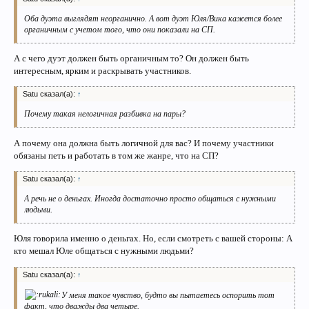
Оба дуэта выглядят неорганично. А вот дуэт Юля/Вика кажется более
органичным с учетом того, что они показали на СП.
А с чего дуэт должен быть органичным то? Он должен быть
интересным, ярким и раскрывать участников.
Satu сказал(а):
↑
Почему такая нелогичная разбивка на пары?
А почему она должна быть логичной для вас? И почему участники
обязаны петь и работать в том же жанре, что на СП?
Satu сказал(а):
↑
А речь не о деньгах. Иногда достаточно просто общаться с нужными
людьми.
Юля говорила именно о деньгах. Но, если смотреть с вашей стороны: А
кто мешал Юле общаться с нужными людьми?
Satu сказал(а):
↑
У меня такое чувство, будто вы пытаетесь оспорить тот
факт, что дважды два четыре.