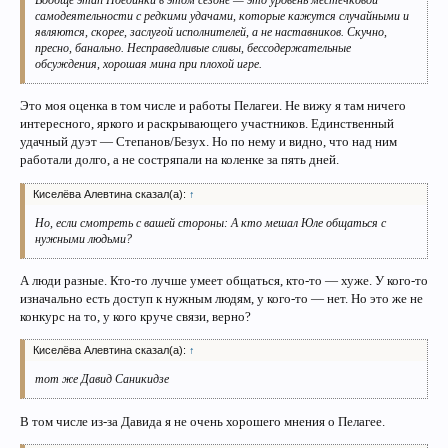
самодеятельности с редкими удачами, которые кажутся случайными и
являются, скорее, заслугой исполнителей, а не наставников. Скучно,
пресно, банально. Несправедливые сливы, бессодержательные
обсуждения, хорошая мина при плохой игре.
Это моя оценка в том числе и работы Пелагеи. Не вижу я там ничего
интересного, яркого и раскрывающего участников. Единственный
удачный дуэт — Степанов/Безух. Но по нему и видно, что над ним
работали долго, а не состряпали на коленке за пять дней.
Киселёва Алевтина сказал(а):
↑
Но, если смотреть с вашей стороны: А кто мешал Юле общаться с
нужными людьми?
А люди разные. Кто-то лучше умеет общаться, кто-то — хуже. У кого-то
изначально есть доступ к нужным людям, у кого-то — нет. Но это же не
конкурс на то, у кого круче связи, верно?
Киселёва Алевтина сказал(а):
↑
тот же Давид Саникидзе
В том числе из-за Давида я не очень хорошего мнения о Пелагее.