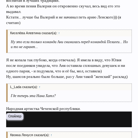
воспитан в лучших традициях.
А во время пения Валерия он откровенно скучал, весь вид его это
выдавал.
Кстати... лучше бы Валерий и не начинал петь арию Ленского))) (я
считаю)
Киселёва Алевтина сказал(а):
↑
Ну это если только команда Ани снималась перед командой Пелагеи... Но
и то не гарант...
Я не копала так глубоко, когда отвечала). Я имела в виду, что Юлия
после поединков увидела, что Аня оставила сплошных девушек и ни
одного парня, - и подумала, что и её бы, мол, оставила)
Ну, шансов реально было больше, раз у Ани такой "женский" расклад)
L_Lada сказал(а):
↑
Где теперь эта Нана Хатл?
Народная артистка Чеченской республики.
Спойлер
Квокка Ленуся сказал(а):
↑