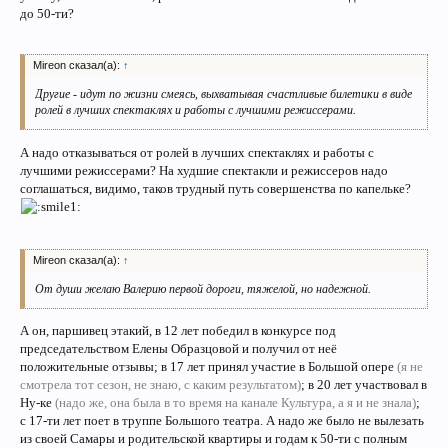
до 50-ти?
Mireon сказал(а):
↑
Другие - идут по жизни смеясь, выхватывая счастливые билетики в виде
ролей в лучших спектаклях и работы с лучшими режиссерами.
А надо отказываться от ролей в лучших спектаклях и работы с
лучшими режиссерами? На худшие спектакли и режиссеров надо
соглашаться, видимо, таков трудный путь совершенства по капельке?
Mireon сказал(а):
↑
От души желаю Валерию первой дороги, тяжелой, но надежной.
А он, паршивец этакий, в 12 лет победил в конкурсе под
председательством Елены Образцовой и получил от неё
положительные отзывы; в 17 лет принял участие в Большой опере
(я не
смотрела тот сезон, не знаю, с каким результатом)
; в 20 лет участвовал в
Ну-ке
(надо же, она была в то время на канале Культура, а я и не знала)
;
с 17-ти лет поет в труппе Большого театра. А надо же было не вылезать
из своей Самары и родительской квартиры и годам к 50-ти с полным