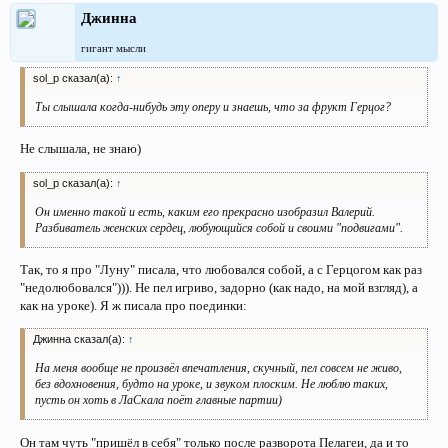
Джинна
гигант мысли
sol_p сказал(а):
↑
Ты слышала когда-нибудь эту оперу и знаешь, что за фрукт Герцог?
Не слышала, не знаю)
sol_p сказал(а):
↑
Он именно такой и есть, каким его прекрасно изобразил Валерий.
Разбиватель женских сердец, любующийся собой и своими "подвигами".
Так, то я про "Луну" писала, что любовался собой, а с Герцогом как раз
"недолюбовался"))). Не пел игриво, задорно (как надо, на мой взгляд), а
как на уроке). Я ж писала про поединки:
Джинна сказал(а):
↑
На меня вообще не произвёл впечатления, скучный, пел совсем не живо,
без вдохновения, будто на уроке, и звуком плоским. Не люблю таких,
пусть он хоть в ЛаСкала поёт главные партии)
Он там чуть "пришёл в себя" только после разворота Пелагеи, да и то