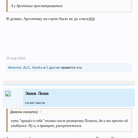
А у Арсенчика просматривается
Я думаю, Арсенчику на сцене было не до секса)))))
25 мар 2026
Филотея
,
ALG
,
Xandra
и
2 другим
нравится это.
Энни Ленн
гигант мысли
Джинна сказал(а):
↑
чуть "пришёл в себя" только после разворота Пелагеи, да и то просто ей
улыбнулся. Ну и, в принципе, раскрепостился