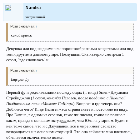
Xandra
заслуженный
Рози сказал(а):
↑
какой кринж
Девушка или под жидкими или порошкообразными веществами или под
тем и другим в дымном угаре. Послушала. Она наверно смотрела 1
сезон, "вдохновилась" и :
Рози сказал(а):
↑
Еще раз фу
Первый фу и родоначальник последующих (... ница) была - Джулиана
Стрейнджлав (
1 сезон, команда Пелагеи, после поединка с Никитой
Поздняковым, пели «Moscow Calling»
). Вопрос: и где теперь она?
Добилась чего? И где Пелагея - вся страна знает и постоянно на виду.
Про Билана, в одном из сезонов, такое же писали, точно не помню в
каком, правда с меньшим эктуз
ази
змом, чем Юля на угарном. Будет с
ней тоже самое, что и с Джулианой, всё в мире имеет свойство
возвращаться и в основном сторицей. Это она сейчас только вляпалась,
обляпается окончательно позже.