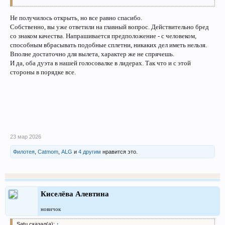
Не получилось открыть, но все равно спасибо.
Собственно, вы уже ответили на главный вопрос. Действительно бред
со знаком качества. Напрашивается предположение - с человеком,
способным вбрасывать подобные сплетни, никаких дел иметь нельзя.
Вполне достаточно для вылета, характер же не спрячешь.
И да, оба дуэта в нашей голосовалке в лидерах. Так что и с этой
стороны в порядке все.
23 мар 2026
Филотея
,
Catmom
,
ALG
и
4 другим
нравится это.
Киселёва Алевтина
новичок
Satu сказал(а):
↑