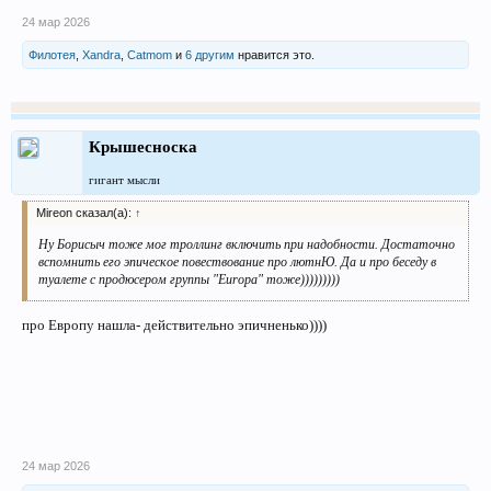
24 мар 2026
Филотея
,
Xandra
,
Catmom
и
6 другим
нравится это.
Крышесноска
гигант мысли
Mireon сказал(а):
↑
Ну Борисыч тоже мог троллинг включить при надобности. Достаточно
вспомнить его эпическое повествование про лютнЮ. Да и про беседу в
туалете с продюсером группы "Europa" тоже)))))))))
про Европу нашла- действительно эпичненько))))
24 мар 2026