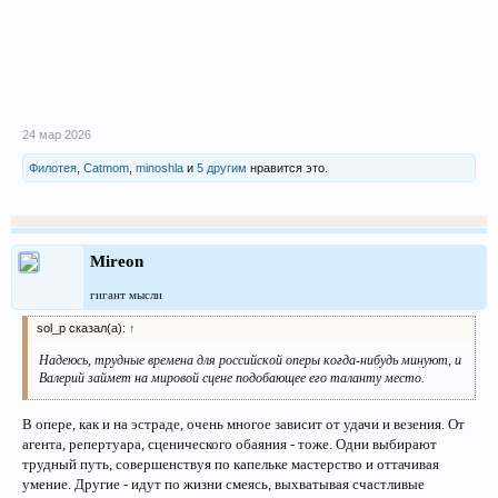
24 мар 2026
Филотея
,
Catmom
,
minoshla
и
5 другим
нравится это.
Mireon
гигант мысли
sol_p сказал(а):
↑
Надеюсь, трудные времена для российской оперы когда-нибудь минуют, и
Валерий займет на мировой сцене подобающее его таланту место.
В опере, как и на эстраде, очень многое зависит от удачи и везения. От
агента, репертуара, сценического обаяния - тоже. Одни выбирают
трудный путь, совершенствуя по капельке мастерство и оттачивая
умение. Другие - идут по жизни смеясь, выхватывая счастливые