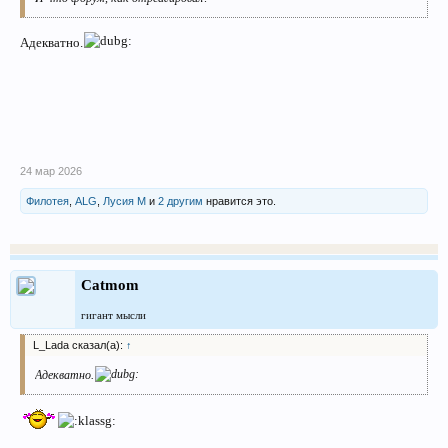
Адекватно.
24 мар 2026
Филотея
,
ALG
,
Лусия М
и
2 другим
нравится это.
Catmom
гигант мысли
L_Lada сказал(а):
↑
Адекватно.