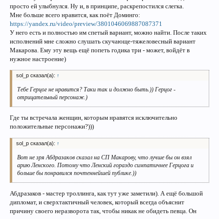
просто ей улыбнулся. Ну и, в принципе, раскрепостился слегка.
Мне больше всего нравится, как поёт Доминго:
https://yandex.ru/video/preview/3801046069887087371
У него есть и полностью им спетый вариант, можно найти. После таких
исполнений мне сложно слушать скучающе-тяжеловесный вариант
Макарова. Ему эту вещь ещё попеть годика три - может, войдёт в
нужное настроение)
sol_p сказал(а):
↑
Тебе Герцог не нравится? Таки так и должно быть.)) Герцог -
отрицательный персонаж.)
Где ты встречала женщин, которым нравятся исключительно
положительные персонажи?)))
sol_p сказал(а):
↑
Вот не зря Абдразаков сказал на СП Макарову, что лучше бы он взял
арию Ленского. Потому что Ленский гораздо симпатичнее Герцога и
больше бы понравился почтеннейшей публике.))
Абдразаков - мастер троллинга, как тут уже заметили). А ещё большой
дипломат, и сверхтактичный человек, который всегда объяснит
причину своего неразворота так, чтобы никак не обидеть певца. Он