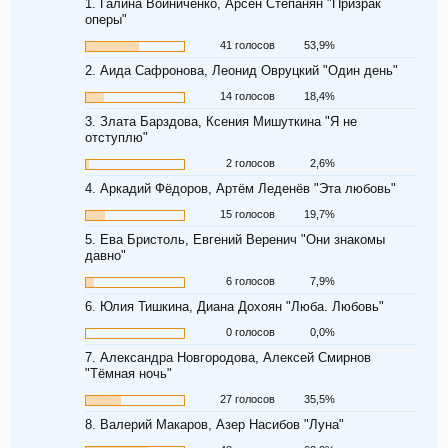
1. Галина Войниченко, Арсен Степанян "Призрак
оперы"
41 голосов
53,9%
2. Аида Сафронова, Леонид Овруцкий "Один день"
14 голосов
18,4%
3. Злата Барздова, Ксения Мишуткина "Я не
отступлю"
2 голосов
2,6%
4. Аркадий Фёдоров, Артём Леденёв "Эта любовь"
15 голосов
19,7%
5. Ева Бристоль, Евгений Веренич "Они знакомы
давно"
6 голосов
7,9%
6. Юлия Тишкина, Диана Дохоян "Люба. Любовь"
0 голосов
0,0%
7. Александра Новгородова, Алексей Смирнов
"Тёмная ночь"
27 голосов
35,5%
8. Валерий Макаров, Азер Насибов "Луна"