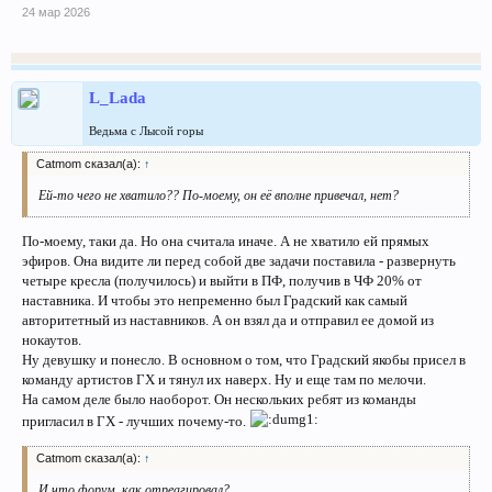
24 мар 2026
L_Lada
Ведьма с Лысой горы
Catmom сказал(а):
↑
Ей-то чего не хватило?? По-моему, он её вполне привечал, нет?
По-моему, таки да. Но она считала иначе. А не хватило ей прямых
эфиров. Она видите ли перед собой две задачи поставила - развернуть
четыре кресла (получилось) и выйти в ПФ, получив в ЧФ 20% от
наставника. И чтобы это непременно был Градский как самый
авторитетный из наставников. А он взял да и отправил ее домой из
нокаутов.
Ну девушку и понесло. В основном о том, что Градский якобы присел в
команду артистов ГХ и тянул их наверх. Ну и еще там по мелочи.
На самом деле было наоборот. Он нескольких ребят из команды
пригласил в ГХ - лучших почему-то.
Catmom сказал(а):
↑
И что форум, как отреагировал?