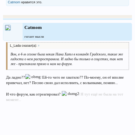
Catmom
нравится это.
Catmom
гигант мысли
L_Lada сказал(а):
↑
Вон, в 4-м сезоне была некая Нана Хатл в команде Градского, такие же
гадости о нем распространяла. И ладно бы только в соцсетях, так нет
же - прискакала прямо к нам на форум.
Да ладно??
Ей-то чего не хватило?? По-моему, он её вполне
привечал, нет? Песню свою дал исполнить, с волынками, помню...
И что форум, как отреагировал?
Я тут ещё не была на тот
момент...