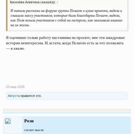
Киселёва Алевтина сказал(а):
↑
Я читала рассказы на форуме группы Пелагея о кухне проекта, видела и
слышала массу участников, которые были благодарны Пелагее, видела,
как Поля возила участников с собой на гастроли, как оказывала влияние
на их жизнь
Я оцениваю только работу наставника на проекте, мне эти закадровые
истории неинтересны. И, кстати, когда Пелагею есть за что похвалить
— я хвалю.
23 мар 2026
Августа
нравится это.
Рози
гигант мысли