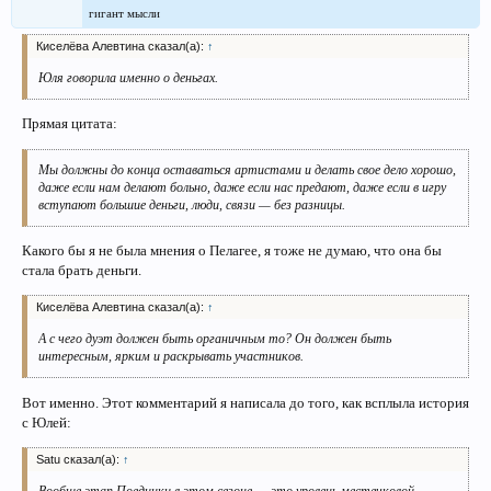
гигант мысли
Киселёва Алевтина сказал(а):
↑
Юля говорила именно о деньгах.
Прямая цитата:
Мы должны до конца оставаться артистами и делать свое дело хорошо,
даже если нам делают больно, даже если нас предают, даже если в игру
вступают большие деньги, люди, связи — без разницы.
Какого бы я не была мнения о Пелагее, я тоже не думаю, что она бы
стала брать деньги.
Киселёва Алевтина сказал(а):
↑
А с чего дуэт должен быть органичным то? Он должен быть
интересным, ярким и раскрывать участников.
Вот именно. Этот комментарий я написала до того, как всплыла история
с Юлей:
Satu сказал(а):
↑
Вообще этап Поединки в этом сезоне — это уровень местечковой