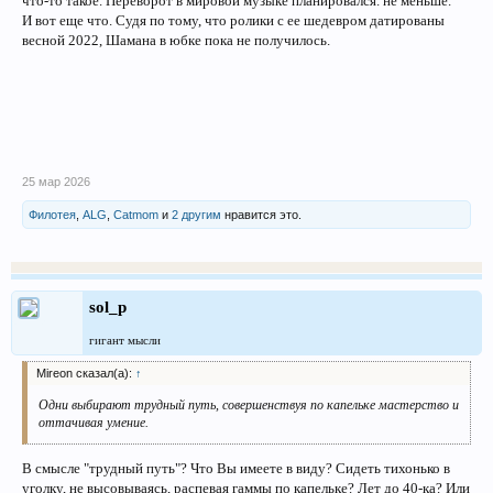
что-то такое. Переворот в мировой музыке планировался. не меньше.
И вот еще что. Судя по тому, что ролики с ее шедевром датированы
весной 2022, Шамана в юбке пока не получилось.
25 мар 2026
Филотея
,
ALG
,
Catmom
и
2 другим
нравится это.
sol_p
гигант мысли
Mireon сказал(а):
↑
Одни выбирают трудный путь, совершенствуя по капельке мастерство и
оттачивая умение.
В смысле "трудный путь"? Что Вы имеете в виду? Сидеть тихонько в
уголку, не высовываясь, распевая гаммы по капельке? Лет до 40-ка? Или