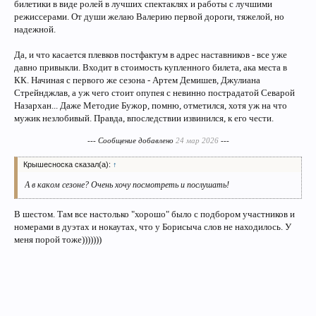
билетики в виде ролей в лучших спектаклях и работы с лучшими
режиссерами. От души желаю Валерию первой дороги, тяжелой, но
надежной.
Да, и что касается плевков постфактум в адрес наставников - все уже
давно привыкли. Входит в стоимость купленного билета, ака места в
КК. Начиная с первого же сезона - Артем Демишев, Джулиана
Стрейнджлав, а уж чего стоит опупея с невинно пострадатой Севарой
Назархан... Даже Методие Бужор, помню, отметился, хотя уж на что
мужик незлобивый. Правда, впоследствии извинился, к его чести.
--- Сообщение добавлено
24 мар 2026
---
Крышесноска сказал(а):
↑
А в каком сезоне? Очень хочу посмотреть и послушать!
В шестом. Там все настолько "хорошо" было с подбором участников и
номерами в дуэтах и нокаутах, что у Борисыча слов не находилось. У
меня порой тоже)))))))