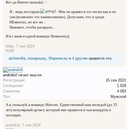
Кот да Винчи сказал(а):
↑
Я - людь постарше
Мне не нравятся его песни как и он
сам (возможно это взаимосвязано). Допускаю, что я среди
НЕмногих, но все же...
Нажмите, чтобы раскрыть...
И я с вами в одной команде Немногих))
Malu
,
7 ноя 2024
#189
alchemilla
,
понарошку
,
Маринеску
и
4 другим
нравится это.
androkirl
гигант мысли
Регистрация:
15 сен 2021
Сообщения:
1.028
Симпатии:
4.083
Пол:
Мужской
А я, пожалуй, в команде Многих. Единственный наш молодой (до 35
лет) популярный артист, который мне нравится и чьи концерты я
посещаю.
androkirl
,
7 ноя 2024