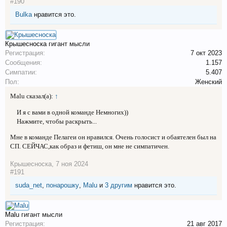
#190
Bulka
нравится это.
Крышесноска
гигант мысли
Регистрация:
7 окт 2023
Сообщения:
1.157
Симпатии:
5.407
Пол:
Женский
Malu сказал(а):
↑
И я с вами в одной команде Немногих))
Нажмите, чтобы раскрыть...
Мне в команде Пелагеи он нравился. Очень голосист и обаятелен был на
СП. СЕЙЧАС,как образ и фетиш, он мне не симпатичен.
Крышесноска
,
7 ноя 2024
#191
suda_net
,
понарошку
,
Malu
и
3 другим
нравится это.
Malu
гигант мысли
Регистрация:
21 авг 2017