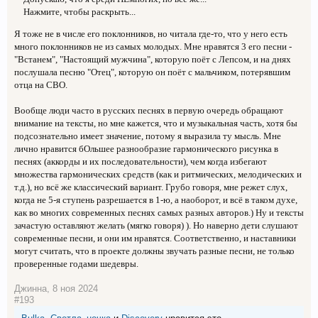
Нажмите, чтобы раскрыть...
Я тоже не в числе его поклонников, но читала где-то, что у него есть
много поклонников не из самых молодых. Мне нравятся 3 его песни -
"Встанем", "Настоящий мужчина", которую поёт с Лепсом, и на днях
послушала песню "Отец", которую он поёт с мальчиком, потерявшим
отца на СВО.
Вообще люди часто в русских песнях в первую очередь обращают
внимание на тексты, но мне кажется, что и музыкальная часть, хотя бы
подсознательно имеет значение, потому я выразила ту мысль. Мне
лично нравится бОльшее разнообразие гармонического рисунка в
песнях (аккорды и их последовательности), чем когда избегают
множества гармонических средств (как и ритмических, мелодических и
т.д.), но всё же классический вариант. Грубо говоря, мне режет слух,
когда не 5-я ступень разрешается в 1-ю, а наоборот, и всё в таком духе,
как во многих современных песнях самых разных авторов.) Ну и тексты
зачастую оставляют желать (мягко говоря) ). Но наверно дети слушают
современные песни, и они им нравятся. Соответственно, и наставники
могут считать, что в проекте должны звучать разные песни, не только
проверенные годами шедевры.
Джинна
,
8 ноя 2024
#193