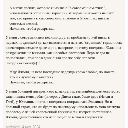
А в этих песнях, которые я называю "в современном стиле",
используются "странные" гармонии, которые не ложатся на слух
тем, кто привык к классическим гармониям (в которых писали
советские песни).
Нажмите, чтобы раскрыть...
У меня с современными песнями другая проблема (о ней писал в
первых поединках) да, как выясняется я на этих "странных" гармониках
в некотором смысле даже и рос, наверное, поэтому поединки Юлианны
раздражение не вызвали, как и особых восторгов. Первые два не
понравились, три последних были вполне себе неплохи.
Звёздочка сказал(а):
↑
Жду Джони, на него последние надежды (пока слабые, но может
это и к лучшему окажется).
Нажмите, чтобы раскрыть...
У меня большой интерес к его команде, т.к. там наибольшее количество
зацепивших меня ребят (пятеро, у Димы таких было двое (Нелли и
Глеб), у Юлианны никто, в поединках понравилась Эвелина). Но и
большой страх, что он будет по максимуму использовать мою главную
проблему с нашей современной музыкой, т.к. из трёх наставников
Джони, единственный кто использует её в своём творчестве.
androkirl
,
4 ноя 2024