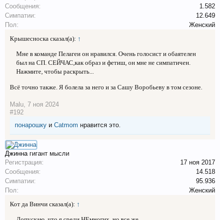
Сообщения:
1.582
Симпатии:
12.649
Пол:
Женский
Крышесноска сказал(а):
↑
Мне в команде Пелагеи он нравился. Очень голосист и обаятелен
был на СП. СЕЙЧАС,как образ и фетиш, он мне не симпатичен.
Нажмите, чтобы раскрыть...
Всё точно также. Я болела за него и за Сашу Воробьеву в том сезоне.
Malu
,
7 ноя 2024
#192
понарошку
и
Catmom
нравится это.
Джинна
гигант мысли
Регистрация:
17 ноя 2017
Сообщения:
14.518
Симпатии:
95.936
Пол:
Женский
Кот да Винчи сказал(а):
↑
Допускаю, что я среди НЕмногих, но все же...