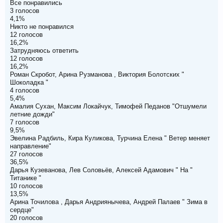
Все понравились
3 голосов
4,1%
Никто не понравился
12 голосов
16,2%
Затрудняюсь ответить
12 голосов
16,2%
Роман Скробот, Арина Рузманова , Виктория Болотских "
Шоколадка "
4 голосов
5,4%
Амалия Сухан, Максим Локайчук, Тимофей Педанов "Отшумели
летние дожди"
7 голосов
9,5%
Эвелина Радбиль, Кира Куликова, Турчина Елена " Ветер меняет
направление"
27 голосов
36,5%
Дарья Кузеванова, Лев Соловьёв, Алексей Адамович " На "
Титанике "
10 голосов
13,5%
Арина Точилова , Дарья Андриянычева, Андрей Палаев " Зима в
сердце"
20 голосов