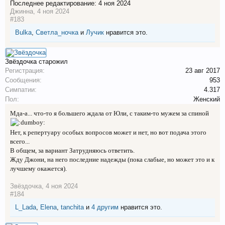
Последнее редактирование:
4 ноя 2024
Джинна
,
4 ноя 2024
#183
Bulka
,
Светла_ночка
и
Лучик
нравится это.
Звёздочка
старожил
Регистрация:
23 авг 2017
Сообщения:
953
Симпатии:
4.317
Пол:
Женский
Мда-а... что-то я большего ждала от Юли, с таким-то мужем за спиной
Нет, к репертуару особых вопросов может и нет, но вот подача этого
всего...
В общем, за вариант Затрудняюсь ответить.
Жду Джони, на него последние надежды (пока слабые, но может это и к
лучшему окажется).
Звёздочка
,
4 ноя 2024
#184
L_Lada
,
Elena
,
tanchita
и
4 другим
нравится это.