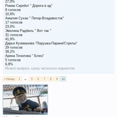
27,0%
Роман Скробот " Дорога в ад"
8 голосов
10,8%
Амалия Сухан " Питер-Владивосток"
17 голосов
23,0%
Эвелина Радбиль " Вот так "
31 голосов
41,9%
Дарья Кузеванова "Порушка-Параня/Стрелы"
29 голосов
39,2%
Арина Точилова " Блюз"
5 голосов
6,8%
Можно выбрать сразу несколько вариантов.
< Назад
1
←
5
6
7
8
9
10