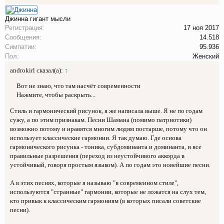
Джинна
гигант мысли
Регистрация:
17 ноя 2017
Сообщения:
14.518
Симпатии:
95.936
Пол:
Женский
androkirl сказал(а):
↑
Вот не знаю, что там насчёт современности
Нажмите, чтобы раскрыть...
Стиль и гармонический рисунок, я же написала выше. Я не по годам
сужу, а по этим признакам. Песни Шамана (помимо патриотики)
возможно потому и нравятся многим людям постарше, потому что он
использует классические гармонии. Я так думаю. Где основа
гармонического рисунка - тоника, субдоминанта и доминанта, и все
правильные разрешения (переход из неустойчивого аккорда в
устойчивый, говоря простым языком). А по годам это новейшие песни.
А в этих песнях, которые я называю "в современном стиле",
используются "странные" гармонии, которые не ложатся на слух тем,
кто привык к классическим гармониям (в которых писали советские
песни).