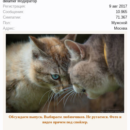
delamer
Модератор
Регистрация:
9 авг 2017
Сообщения:
10.965
Симпатии:
71.367
Пол:
Мужской
Адрес:
Москва
Обсуждаем выпуск. Выбираем любимчиков. Не ругаемся. Фото и
видео прячем под спойлер.