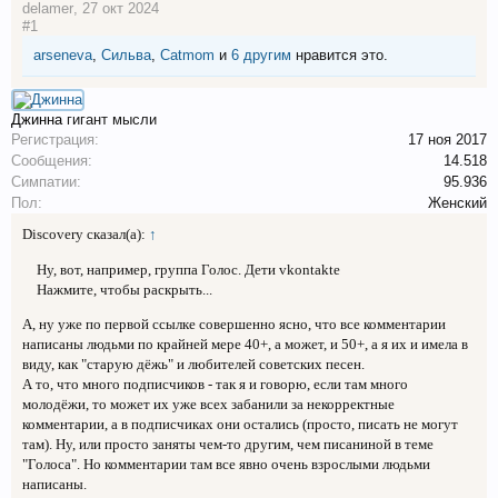
delamer
,
27 окт 2024
#1
arseneva
,
Сильва
,
Catmom
и
6 другим
нравится это.
Джинна
гигант мысли
Регистрация:
17 ноя 2017
Сообщения:
14.518
Симпатии:
95.936
Пол:
Женский
Discovery сказал(а):
↑
Ну, вот, например, группа Голос. Дети vkontakte
Нажмите, чтобы раскрыть...
А, ну уже по первой ссылке совершенно ясно, что все комментарии
написаны людьми по крайней мере 40+, а может, и 50+, а я их и имела в
виду, как "старую дёжь" и любителей советских песен.
А то, что много подписчиков - так я и говорю, если там много
молодёжи, то может их уже всех забанили за некорректные
комментарии, а в подписчиках они остались (просто, писать не могут
там). Ну, или просто заняты чем-то другим, чем писаниной в теме
"Голоса". Но комментарии там все явно очень взрослыми людьми
написаны.