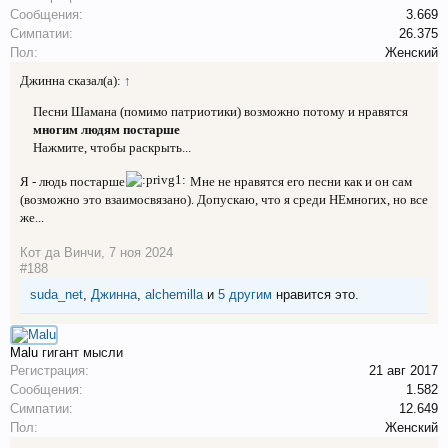
Сообщения:
3.669
Симпатии:
26.375
Пол:
Женский
Джинна сказал(а):
↑
Песни Шамана (помимо патриотики) возможно потому и нравятся
многим людям постарше
Нажмите, чтобы раскрыть...
Я - людь постарше
Мне не нравятся его песни как и он сам
(возможно это взаимосвязано). Допускаю, что я среди НЕмногих, но все
же...
Кот да Винчи
,
7 ноя 2024
#188
suda_net
,
Джинна
,
alchemilla
и
5 другим
нравится это.
Malu
гигант мысли
Регистрация:
21 авг 2017
Сообщения:
1.582
Симпатии:
12.649
Пол:
Женский