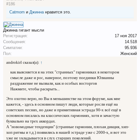
#186
Catmom
и
Джинна
нравится это.
Джинна
гигант мысли
Регистрация:
17 ноя 2017
Сообщения:
14.518
Симпатии:
95.936
Пол:
Женский
androkirl сказал(а):
↑
как выясняется я на этих "странных" гармониках в некотором
смысле даже и рос, наверное, поэтому поединки Юлианны
раздражение не вызвали, как и особых восторгов
Нажмите, чтобы раскрыть...
Это охотно верю, но Вы в меньшинстве на этом форуме, как мне
кажется, - здесь в основном пишут люди, которые росли ещё на
советских песнях, но даже и примитивная эстрада 90-х всё ещё в
основном писалась на классических гармониях, хотя и зачастую
буквально на трех аккордах.
А "новомодные тенденции" (странные гармонии, плохая дикция, хип-
хоп ритмы и т.д.) появились в нашей эстраде уже с 2000-х, и вот это
уже не укладывается в слух старших поколений.