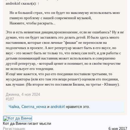
androkirl сказал(а):
↑
Но и большой страх, что он будет по максимуму использовать мою
главную проблему с нашей современной музыкой,
Нажмите, чтобы раскрыть...
Это и есть невнятная дикция,произношение, если не ошибаюсь? Ну я не
думаю, что он будет заставлять это делать детей. И было здесь много
наставников, которые свои личные "фишки" не переносили на
подопечных в проекте. А вот репертуар может быть в его вкусе, но
вкус - это может быть не только то, что певец сам поёт, и для работы с
детьми понимающий наставник может использовать и совершенно
другой репертуар, - который ценит и понимает, но в своём творчестве
не использует его тенденции.
И ещё мне кажется, что раз его поединки поставили третьими, то
муз.редакторы (или кто там эти вещи решает) оценили его поединки,
как лучшие. (На второе место поставили Билана, на третье - Юлиану).
Джинна
,
4 ноя 2024
#187
Чайка
,
Светла_ночка
и
androkirl
нравится это.
Кот да Винчи
гигант мысли
Регистрация:
6 ноя 2017