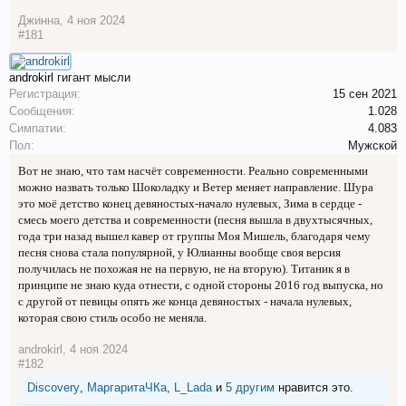
Джинна
,
4 ноя 2024
#181
androkirl
гигант мысли
Регистрация:
15 сен 2021
Сообщения:
1.028
Симпатии:
4.083
Пол:
Мужской
Вот не знаю, что там насчёт современности. Реально современными
можно назвать только Шоколадку и Ветер меняет направление. Шура
это моё детство конец девяностых-начало нулевых, Зима в сердце -
смесь моего детства и современности (песня вышла в двухтысячных,
года три назад вышел кавер от группы Моя Мишель, благодаря чему
песня снова стала популярной, у Юлианны вообще своя версия
получилась не похожая не на первую, не на вторую). Титаник я в
принципе не знаю куда отнести, с одной стороны 2016 год выпуска, но
с другой от певицы опять же конца девяностых - начала нулевых,
которая свою стиль особо не меняла.
androkirl
,
4 ноя 2024
#182
Discovery
,
МаргаритаЧКа
,
L_Lada
и
5 другим
нравится это.