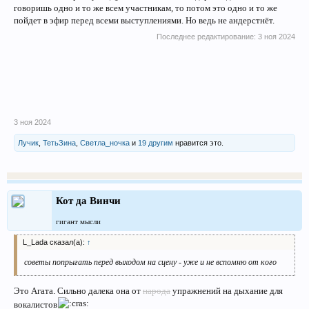
говоришь одно и то же всем участникам, то потом это одно и то же
пойдет в эфир перед всеми выступлениями. Но ведь не андерстнёт.
Последнее редактирование:
3 ноя 2024
3 ноя 2024
Лучик
,
ТетьЗина
,
Светла_ночка
и
19 другим
нравится это.
Кот да Винчи
гигант мысли
L_Lada сказал(а):
↑
советы попрыгать перед выходом на сцену - уже и не вспомню от кого
Это Агата. Сильно далека она от
народа
упражнений на дыхание для
вокалистов