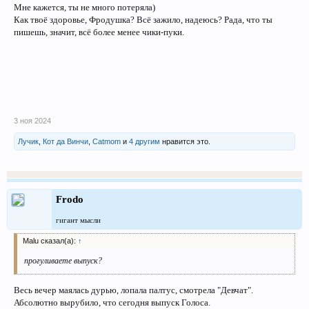
Мне кажется, ты не много потеряла)
Как твоё здоровье, Фродушка? Всё зажило, надеюсь? Рада, что ты
пишешь, значит, всё более менее чики-пуки.
3 ноя 2024
Лучик
,
Кот да Винчи
,
Catmom
и
4 другим
нравится это.
Frodo
гигант мысли
Malu сказал(а):
↑
прогуливаете выпуск?
Весь вечер маялась дурью, лопала палтус, смотрела "Девчат".
Абсолютно вырубило, что сегодня выпуск Голоса.