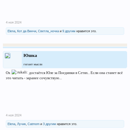
4 ноя 2024
Elena
,
Кот да Винчи
,
Светла_ночка
и
9 другим
нравится это.
Юшка
гигант мысли
Ох
достаётся Юле за Поединки в Сетях.. Если она станет всё
это читать - заранее сочувствую...
4 ноя 2024
Elena
,
Лучик
,
Catmom
и
3 другим
нравится это.