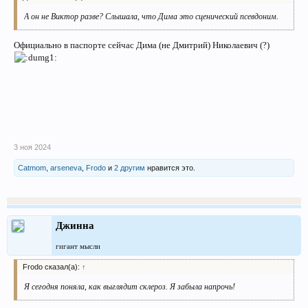
А он не Виктор разве? Слышала, что Дима это сценический псевдоним.
Официально в паспорте сейчас Дима (не Дмитрий) Николаевич (?)
3 ноя 2024
Catmom
,
arseneva
,
Frodo
и
2 другим
нравится это.
Джинна
гигант мысли
Frodo сказал(а):
↑
Я сегодня поняла, как выглядит склероз. Я забыла напрочь!