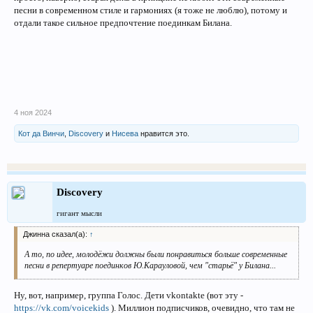
песни в современном стиле и гармониях (я тоже не люблю), потому и
отдали такое сильное предпочтение поединкам Билана.
4 ноя 2024
Кот да Винчи
,
Discovery
и
Нисева
нравится это.
Discovery
гигант мысли
Джинна сказал(а):
↑
А то, по идее, молодёжи должны были понравиться больше современные
песни в репертуаре поединков Ю.Карауловой, чем "старьё" у Билана...
Ну, вот, например, группа Голос. Дети vkontakte (вот эту -
https://vk.com/voicekids
). Миллион подписчиков, очевидно, что там не