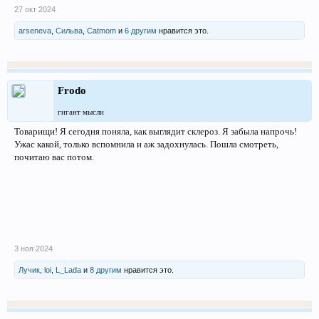
27 окт 2024
arseneva
,
Сильва
,
Catmom
и
6 другим
нравится это.
Frodo
гигант мысли
Товарищи! Я сегодня поняла, как выглядит склероз. Я забыла напрочь!
Ужас какой, только вспомнила и аж задохнулась. Пошла смотреть,
почитаю вас потом.
3 ноя 2024
Лучик
,
loi
,
L_Lada
и
8 другим
нравится это.