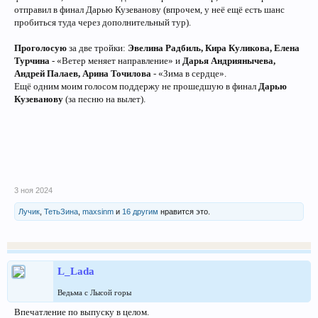
отправил в финал Дарью Кузеванову (впрочем, у неё ещё есть шанс
пробиться туда через дополнительный тур).
Проголосую
за две тройки:
Эвелина Радбиль, Кира Куликова, Елена
Турчина
- «Ветер меняет направление» и
Дарья Андриянычева,
Андрей Палаев, Арина Точилова
- «Зима в сердце».
Ещё одним моим голосом поддержу не прошедшую в финал
Дарью
Кузеванову
(за песню на вылет).
3 ноя 2024
Лучик
,
ТетьЗина
,
maxsinm
и
16 другим
нравится это.
L_Lada
Ведьма с Лысой горы
Впечатление по выпуску в целом.