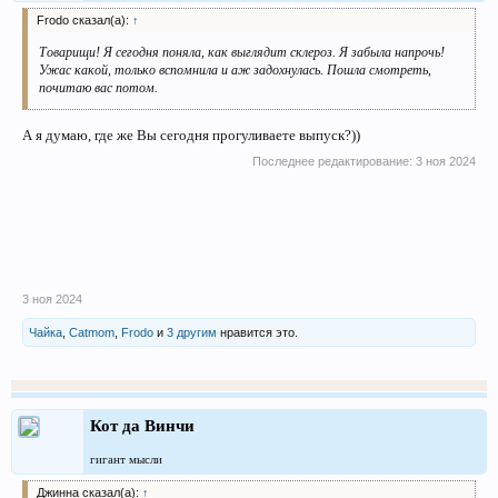
Frodo сказал(а):
↑
Товарищи! Я сегодня поняла, как выглядит склероз. Я забыла напрочь!
Ужас какой, только вспомнила и аж задохнулась. Пошла смотреть,
почитаю вас потом.
А я думаю, где же Вы сегодня прогуливаете выпуск?))
Последнее редактирование:
3 ноя 2024
3 ноя 2024
Чайка
,
Catmom
,
Frodo
и
3 другим
нравится это.
Кот да Винчи
гигант мысли
Джинна сказал(а):
↑