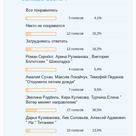
Все понравились
3 голосов
4,1%
Никто не понравился
12 голосов
16,2%
Затрудняюсь ответить
12 голосов
16,2%
Роман Скробот, Арина Рузманова , Виктория
Болотских " Шоколадка "
4 голосов
5,4%
Амалия Сухан, Максим Локайчук, Тимофей Педанов
"Отшумели летние дожди"
7 голосов
9,5%
Эвелина Радбиль, Кира Куликова, Турчина Елена "
Ветер меняет направление"
27 голосов
36,5%
Дарья Кузеванова, Лев Соловьёв, Алексей Адамович
" На " Титанике "
10 голосов
13,5%