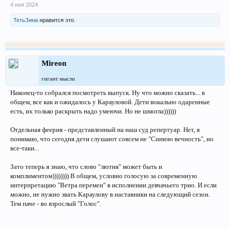
4 ноя 2024
ТетьЗина
нравится это.
Mireon
гигант мысли
Наконец-то собрался посмотреть выпуск. Ну что можно сказать... в
общем, все как и ожидалось у Карауловой. Дети вокально одаренные
есть, их только раскрыть надо умеючи. Но не шмогла))))))
Отдельная феерия - представленный на наш суд репертуар. Нет, я
понимаю, что сегодня дети слушают совсем не "Синюю вечность", но
все-таки...
Зато теперь я знаю, что слово "лютня" может быть и
комплиментом)))))))) В общем, условно голосую за современную
интерпретацию "Ветра перемен" в исполнении девчачьего трио. И если
можно, не нужно звать Караулову в наставники на следующий сезон.
Тем паче - во взрослый "Голос".