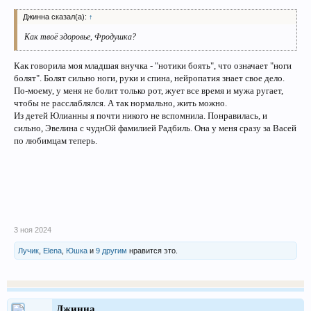
Джинна сказал(а):
↑
Как твоё здоровье, Фродушка?
Как говорила моя младшая внучка - "нотики боять", что означает "ноги
болят". Болят сильно ноги, руки и спина, нейропатия знает свое дело.
По-моему, у меня не болит только рот, жует все время и мужа ругает,
чтобы не расслаблялся. А так нормально, жить можно.
Из детей Юлианны я почти никого не вспомнила. Понравилась, и
сильно, Эвелина с чуднОй фамилией Радбиль. Она у меня сразу за Васей
по любимцам теперь.
3 ноя 2024
Лучик
,
Elena
,
Юшка
и
9 другим
нравится это.
Джинна