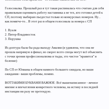
Голосовалка. Прошлый раз я тут такая распиналась что считаю для себя
правильным оценивать работу наставника а не тех, кто готовил детей к
СП, поэтому выбираю пьедестал только из конкурсных номеров. Ну...
как помягче-то... В этот раз в общем голосовала за номера с СП
1. Вуаля
2. Питер-Владивосток
3. Порушка
Из доптура была бы рада выходу Амалии (и удивлена, что она не
прошла напрямую в финал, но скорее всего спецы могут всё объяснить
с точки зрения профессионализма и тыды, это чистое "нравится" и
боление)
По СП от Юлианы в общем намного большего ожидала, но ваши
ожидания - ваши проблемы, помню.
ВОТТАКИМИ БУКВАМИ ВАЖНОЕ: Всё вышенаписанное - личное
мнение и впечатления конкретного человека, на истину в последней
инстанции ни разу не претендую.