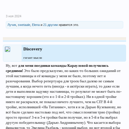
3 ноя 2024
Лучик
,
swetaale
,
Elena
и
21 другим
нравится это.
Discovery
гигант мысли
Ну, вот
для меня поединки команды Карауловой получились
средними!
Это было предсказуемо, но каких-то больших ожиданий от
этой наставницы и её команды у меня не было, поэтому нет и
разочарования. Выбор репертуара для троек был далеко не самым
лучшим, а когда нечего петь (иногда - и актёрски играть), то даже если
дети и выполнили задумку наставницы, то результат не может быть по-
настоящему хорошим (это я о 1-й и 2-й тройках). Ни в одной тройке
никто не раскрылся, не показал ничего лучшего, чем на СП! В 4-й
тройке, исполнившей «На Титанике», хотя я и за Дарью Кузеванову, но
всё было сделано настолько под неё, что смысл понятия трио (тройка)
просто пропал! 3-я и 5-я тройки были получше, но в 5-й я бы выбрал
другую победительницу (Дарью Андриянычеву). Что касается выбора
финалистов, то Эвелина Радбиль - хороший выбор, но вот второй я бы