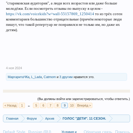
"стариковская аудитория", а люди всех возрастов или даже больше
молодёжи. Если посмотреть отзывы по выпуску в целом -
https://vk.com/voicekids?w=wall-55157869_1250414
то из трёх сотен
комментариев большинство отрицательные (причём некоторые люди
пишут, что такой репертуар не понравился не только им, но даже их
детям).
4 ноя 2024
МаргаритаЧКа
,
L_Lada
,
Catmom
и
3 другим
нравится это.
(Вы должны войти или зарегистрироваться, чтобы ответить.)
< Назад
1
←
5
6
7
8
9
10
Вперёд >
Главная
Форум
Архив
ГОЛОС "ДЕТИ". 11 СЕЗОН.
Default Style
Russian (RU)
Обратная связь
Помощь
Условия и