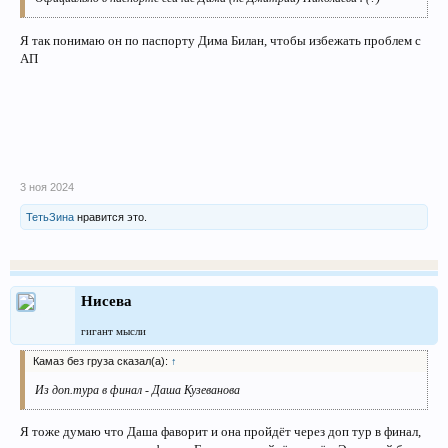
Я так понимаю он по паспорту Дима Билан, чтобы избежать проблем с
АП
3 ноя 2024
ТетьЗина
нравится это.
Нисева
гигант мысли
Камаз без груза сказал(а):
↑
Из доп.тура в финал - Даша Кузеванова
Я тоже думаю что Даша фаворит и она пройдёт через доп тур в финал,