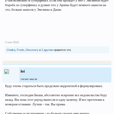
а там возможно и суперфинал. Если она пройдёт у неё с Эвелиной будет
борьба за суперфинал, я думаю что у Арины будет немного шансов на
это, больше шансов у Эвелины и Даши.
3 ноя 2024
Chaika
,
Frodo
,
Discovery
и
2 другим
нравится это.
loi
гигант мысли
Буду очень стараться быть предельно корректной в формулировках.
Извините, господин Билан, абсолютно искренне все недовольства беру
назад. Вы пока этот раунд вынесли в одну калитку. И все претензии к
номерам отзываю. Лучше - так. Вы правы.
Собственно если прилично - то больше сказать мне нечего.