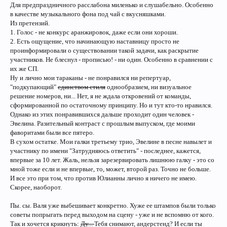
Для предпраздничного расслабона миленько и слушабельно. Особенно
в качестве музыкального фона под чай с вкусняшками.
Из претензий.
1. Голос - не конкурс аранжировок, даже если они хороши.
2. Есть ощущение, что начинающую наставницу просто не
проинформировали о существовании такой задачи, как раскрытие
участников. Не блеснул - прописью! - ни один. Особенно в сравнении с
их же СП.
Ну и лично мои тараканы - не понравился ни репертуар,
"подкупающий"
единством стиля
однообразием, ни визуальное
решение номеров, ни... Нет, я не ждала откровений от команды,
сформированной по остаточному принципу. Но и тут кто-то нравился.
Однако из этих понравившихся дальше проходит один человек -
Эвелина. Разительный контраст с прошлым выпуском, где моими
фаворитами были все пятеро.
В сухом остатке. Мои галки третьему трио, Эвелине в песне навылет и
участнику по имени "Затрудняюсь ответить" - последнее, кажется,
впервые за 10 лет. Жаль, нельзя зарезервировать лишнюю галку - это со
мной тоже если и не впервые, то, может, второй раз. Точно не больше.
И все это при том, что против Юлианны лично я ничего не имею.
Скорее, наоборот.
Пы. сы. Валя уже выбешивает конкретно. Хуже ее штампов были только
советы попрыгать перед выходом на сцену - уже и не вспомню от кого.
Так и хочется крикнуть:
Ду...
Тебя снимают, андерстенд? И если ты