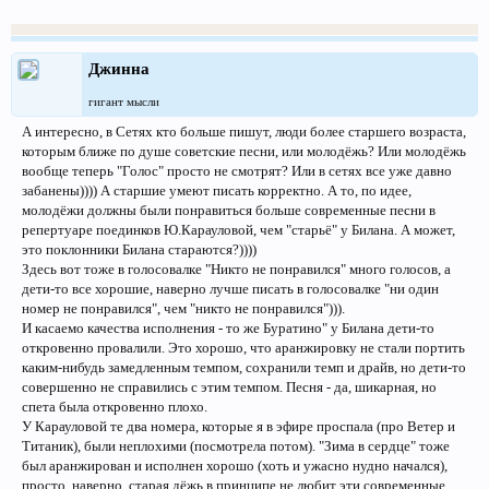
Джинна
гигант мысли
А интересно, в Сетях кто больше пишут, люди более старшего возраста,
которым ближе по душе советские песни, или молодёжь? Или молодёжь
вообще теперь "Голос" просто не смотрят? Или в сетях все уже давно
забанены)))) А старшие умеют писать корректно. А то, по идее,
молодёжи должны были понравиться больше современные песни в
репертуаре поединков Ю.Карауловой, чем "старьё" у Билана. А может,
это поклонники Билана стараются?))))
Здесь вот тоже в голосовалке "Никто не понравился" много голосов, а
дети-то все хорошие, наверно лучше писать в голосовалке "ни один
номер не понравился", чем "никто не понравился"))).
И касаемо качества исполнения - то же Буратино" у Билана дети-то
откровенно провалили. Это хорошо, что аранжировку не стали портить
каким-нибудь замедленным темпом, сохранили темп и драйв, но дети-то
совершенно не справились с этим темпом. Песня - да, шикарная, но
спета была откровенно плохо.
У Карауловой те два номера, которые я в эфире проспала (про Ветер и
Титаник), были неплохими (посмотрела потом). "Зима в сердце" тоже
был аранжирован и исполнен хорошо (хоть и ужасно нудно начался),
просто, наверно, старая дёжь в принципе не любит эти современные