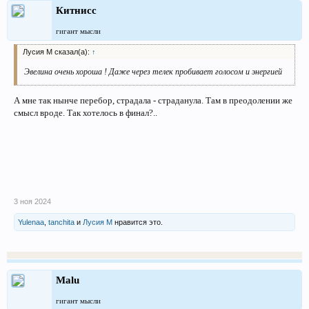
Китнисс
гигант мысли
Лусия М сказал(а):
↑
Эвелина очень хороша ! Даже через телек пробивает голосом и энергией
А мне так нынче перебор, страдала - страданула. Там в преодолении же
смысл вроде. Так хотелось в финал?..
3 ноя 2024
Yulenaa
,
tanchita
и
Лусия М
нравится это.
Malu
гигант мысли