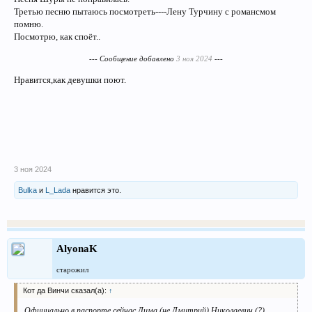
Третью песню пытаюсь посмотреть----Лену Турчину с романсмом
помню.
Посмотрю, как споёт..
--- Сообщение добавлено
3 ноя 2024
---
Нравится,как девушки поют.
3 ноя 2024
Bulka
и
L_Lada
нравится это.
AlyonaK
старожил
Кот да Винчи сказал(а):
↑
Официально в паспорте сейчас Дима (не Дмитрий) Николаевич (?)