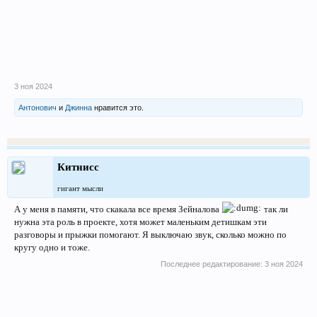
3 ноя 2024
Антонович
и
Джинна
нравится это.
Китнисс
гигант мысли
А у меня в памяти, что скакала все время Зейналова
так ли
нужна эта роль в проекте, хотя может маленьким детишкам эти
разговоры и прыжки помогают. Я выключаю звук, сколько можно по
кругу одно и тоже.
Последнее редактирование:
3 ноя 2024