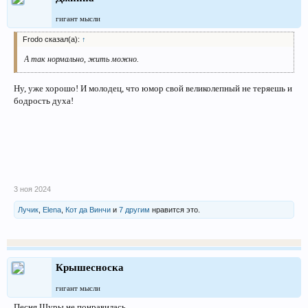
гигант мысли
Frodo сказал(а):
↑
А так нормально, жить можно.
Ну, уже хорошо! И молодец, что юмор свой великолепный не теряешь и
бодрость духа!
3 ноя 2024
Лучик
,
Elena
,
Кот да Винчи
и
7 другим
нравится это.
Крышесноска
гигант мысли
Песня Шуры не понравилась.