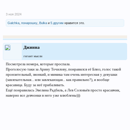
3 ноя 2024
Galchka
,
понарошку
,
Bulka
и
5 другим
нравится это.
Джинна
гигант мысли
Посмотрела номера, которые проспала.
Проголосую таки за Арину Точилову, понравился её Блюз, голос такой
пронзительный, звонкий, и мимика там очень интересная у девушки
(завлекательная... или завлекающая... как правильно?), и вообще
красавица. Буду за неё прибаливать.
Ещё понравилась Эвелина Радбиль, а Лев Соловьёв просто красавчик,
наверно все девчонки в него уже влюблены)))