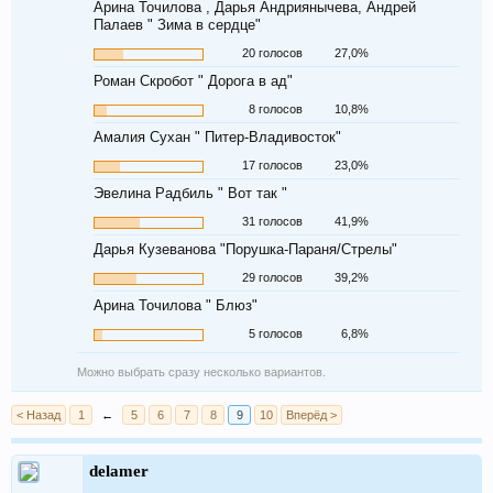
Арина Точилова , Дарья Андриянычева, Андрей
Палаев " Зима в сердце"
20 голосов
27,0%
Роман Скробот " Дорога в ад"
8 голосов
10,8%
Амалия Сухан " Питер-Владивосток"
17 голосов
23,0%
Эвелина Радбиль " Вот так "
31 голосов
41,9%
Дарья Кузеванова "Порушка-Параня/Стрелы"
29 голосов
39,2%
Арина Точилова " Блюз"
5 голосов
6,8%
Можно выбрать сразу несколько вариантов.
< Назад
1
←
5
6
7
8
9
10
Вперёд >
delamer