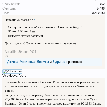
Сообщения:
1.462
Симпатии:
5.486
Пол:
Женский
Персона Ж сказал(а):
↑
Синхронистки, как обычно, в конце Олимпиады будут?
Ждем-с! Ждем-с! )))
Нажмите, чтобы раскрыть...
Да, это десерт) Трансляции всегда очень популярны)
АннаШа
,
30 июл 2021
#5
Джинна
,
Volovicova
,
Лисичка
и
3 другим
нравится это.
Volovicova
Гость
Светлана Колесниченко и Светлана Ромашина заняли первое место по
итогам квалификационного турнира среди дуэтов на Олимпиаде в
Токио.
За произвольную программу Колесниченко и Ромашина получили
97,9000 балла. На втором месте расположился дуэт из Китая – Сунь
Вэньянь и Хуан Сюэчэнь получили за свое выступление 96,2333 балла.