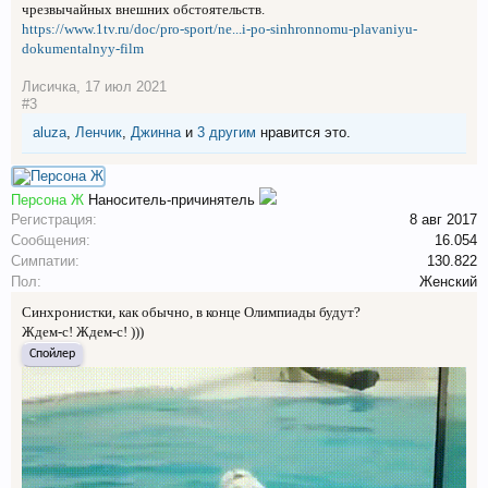
чрезвычайных внешних обстоятельств.
https://www.1tv.ru/doc/pro-sport/ne...i-po-sinhronnomu-plavaniyu-
dokumentalnyy-film
Лисичка
,
17 июл 2021
#3
aluza
,
Ленчик
,
Джинна
и
3 другим
нравится это.
Персона Ж
Наноситель-причинятель
Регистрация:
8 авг 2017
Сообщения:
16.054
Симпатии:
130.822
Пол:
Женский
Синхронистки, как обычно, в конце Олимпиады будут?
Ждем-с! Ждем-с! )))
Спойлер