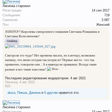
Лисичка
старожил
Регистрация:
14 сен 2017
Сообщения:
719
Симпатии:
3.087
Пол:
Женский
ЗОЛОТО!!! Королевы синхронного плавания Светлана Ромашина и
Светлана Колесниченко!
Спойлер
Смотрели это чудо? Нет времени писать, но к вечеру, возможно
напишу, что меня сегодня так потрясло! Первые места - это так
привычно, говорили они... А я никогда не привыкну. Всегда такие
разные и все такие классные!
Последнее редактирование модератором:
4 авг 2021
Лисичка
,
4 авг 2021
#10
aluza
,
Пикша
,
Джинна
и
6 другим
нравится это.
Лисичка
старожил
Регистрация:
14 сен 2017