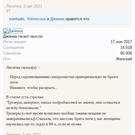
Лисичка
,
2 авг 2021
#7
swetaale
,
Volovicova
и
Джинна
нравится это.
Джинна
гигант мысли
Регистрация:
17 ноя 2017
Сообщения:
14.518
Симпатии:
95.936
Пол:
Женский
Лисичка сказал(а):
↑
Перед соревнованиями синхронистки принципиально не бреют
ноги.
Нажмите, чтобы раскрыть...
В статье есть строчка:
"Тренеры, наверное, таких подробностей не знают, это остается
между девчонками."
Тренеры в своё время возможно вообще такими вещами не
заморачивались)) Слыхала, что массово брить ноги у нас женщины
научились где-то годах в 90-х, если не позже.
Джинна
,
3 авг 2021