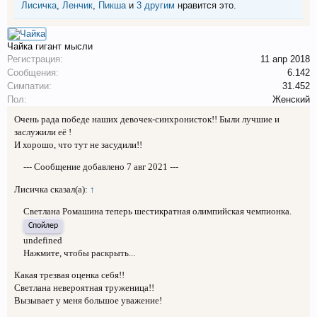
Лисичка
,
Ленчик
,
Пикша
и
3 другим
нравится это.
Чайка
гигант мысли
Регистрация:
11 апр 2018
Сообщения:
6.142
Симпатии:
31.452
Пол:
Женский
Очень рада победе наших девочек-синхронисток!! Были лучшие и
заслужили её !
И хорошо, что тут не засудили!!
--- Сообщение добавлено
7 авг 2021
---
Лисичка сказал(а):
↑
Светлана Ромашина теперь шестикратная олимпийская чемпионка.
Спойлер
undefined
Нажмите, чтобы раскрыть...
Какая трезвая оценка себя!!
Светлана невероятная труженица!!
Вызывает у меня большое уважение!