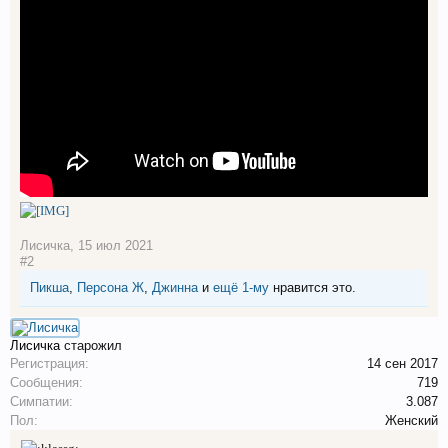
Лисичка
,
15 июл 2021
#2
Пикша
,
Персона Ж
,
Джинна
и
ещё 1-му
нравится это.
Лисичка
старожил
Регистрация:
14 сен 2017
Сообщения:
719
Симпатии:
3.087
Пол:
Женский