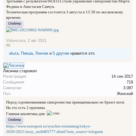
Третьими с результатом 94,9333 стали украинские синхронистки Марта
Федина и Анастасия Савчук.
Техническая программа состоится 3 августа в 13:30 по московскому
времени.
Спойлер
Volovicova
,
2 авг 2021
#6
aluza
,
Пикша
,
Ленчик
и
5 другим
нравится это.
Лисичка
старожил
Регистрация:
14 сен 2017
Сообщения:
719
Симпатии:
3.087
Пол:
Женский
Перед соревнованиями синхронистки принципиально не бреют ноги.
На это есть 2 причины.
Главная аналитика дня.
Спойлер
https://www.eurosport.ru/synchro-swimming/tokyo-
2020/2021/story_sto8465777.shtml?utm_source=telegram