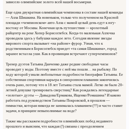
зависело олимпийские золото всей нашей восьмерки.
Еще одна двукратная олимпийская чемпионка в составе нашей команды
— Алла Шишкина. На новеньком, только что полученном на Красной
площади «чемпионском» авто Алла с мамой целый день едут к югу-
востоку от Москвы. Конечная цель путешествия — крохотный
райцентр на реке Хопер Борисоглебск. Когда-то маленькая Аллочка
проводила здесь у бабушки каждое лето. Сегодня явление звезды
мирового спорта вызывает «на районе» фурор. Узнав, что к
родственникам в Борисоглебск приедет «та самая Шишкина», город
заранее встал на уши. Как в провинции встречают суперчемпионов?
Тренер дуэтов Татьяна Данченко даже редкие свободные часы
проводит у воды. Поэтому вместе с ней мы пошли… на рыбалку. По
ходу которой узнали любопытные подробности биографии Татьяны. Ее
собственная спортивная карьера в синхронном плавании закончилась
очень рано, потому что в 18 лет Татьяна стала мамой. Легко ли было 20-
летней девушке тренировать сверстниц? Как рождались легендарные
«золотые» дуэты — Давыдова/Ермакова, Ищенко/Ромашина? И каково
работать под руководством Татьяны Покровской, в прошлом —
гимнастки, которая никогда не занималась плаванием (!!!) и часто ставит
задачи, в принципе невыполнимые на воде?
Также мы расскажем подробности олимпийских побед недавнего
прошлого и выясним, что каждая (!) связана с преодолением