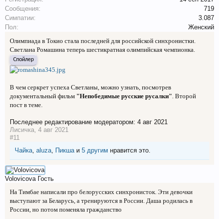
Сообщения:
719
Симпатии:
3.087
Пол:
Женский
Олимпиада в Токио стала последней для российской синхронистки.
Светлана Ромашина теперь шестикратная олимпийская чемпионка.
Спойлер
В чем серкрет успеха Светланы, можно узнать, посмотрев
документальный фильм
"Непобедимые русские русалки"
. Второй
пост в теме.
Последнее редактирование модератором:
4 авг 2021
Лисичка
,
4 авг 2021
#11
Чайка
,
aluza
,
Пикша
и
5 другим
нравится это.
Volovicova
Гость
На Тимбае написали про белорусских синхронисток. Эти девочки
выступают за Беларусь, а тренируются в России. Даша родилась в
России, но потом поменяла гражданство