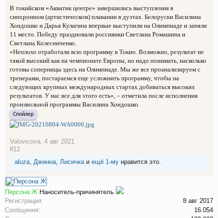
В токийском «Акватик центре» завершились выступления в
синхронном (артистическом) плавании в дуэтах. Белоруски Василина
Хондошко и Дарья Кулагина впервые выступили на Олимпиаде и заняли
11 место. Победу праздновали россиянки Светлана Ромашина и
Светлана Колесниченко.
«Неплохо отработали всю программу в Токио. Возможно, результат не
такой высокий как на чемпионате Европы, но надо понимать, насколько
готовы соперницы здесь на Олимпиаде. Мы же все проанализируем с
тренерами, постараемся еще усложнить программу, чтобы на
следующих крупных международных стартах добиваться высоких
результатов. У нас все для этого есть», – отметила после исполнения
произвольной программы Василина Хондошко.
Спойлер
Volovicova
,
4 авг 2021
#12
aluza
,
Джинна
,
Лисичка
и
ещё 1-му
нравится это.
Персона Ж
Наноситель-причинятель
Регистрация:
8 авг 2017
Сообщения:
16.054