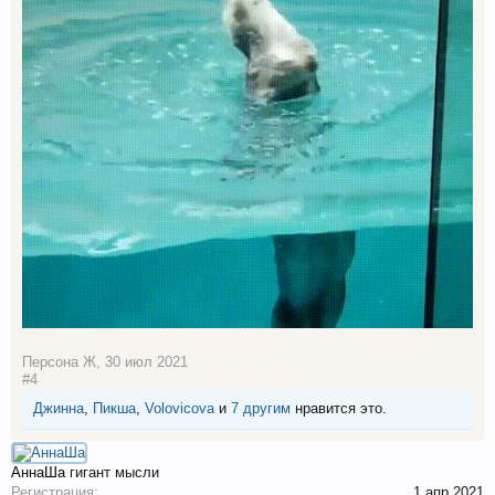
Персона Ж
,
30 июл 2021
#4
Джинна
,
Пикша
,
Volovicova
и
7 другим
нравится это.
АннаШа
гигант мысли
Регистрация:
1 апр 2021