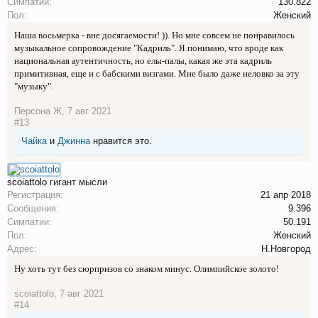
Симпатии:
130.822
Пол:
Женский
Наша восьмерка - вне досягаемости! )). Но мне совсем не понравилось
музыкальное сопровождение "Кадриль". Я понимаю, что вроде как
национальная аутентичность, но елы-палы, какая же эта кадриль
примитивная, еще и с бабскими визгами. Мне было даже неловко за эту
"музыку".
Персона Ж
,
7 авг 2021
#13
Чайка
и
Джинна
нравится это.
scoiattolo
гигант мысли
Регистрация:
21 апр 2018
Сообщения:
9.396
Симпатии:
50.191
Пол:
Женский
Адрес:
Н.Новгород
Ну хоть тут без сюрпризов со знаком минус. Олимпийское золото!
scoiattolo
,
7 авг 2021
#14