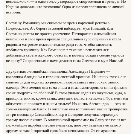
невозможно», — в один голос утверждают спортсменки и тренеры. Но
Ищенко доказала, что возможно! Одна из новелл посвящена ее личной
истории.
Светлану Ромашину мы снимаем во время парусной регаты в
Подмосковье. А с берега за женой наблюдает муж Николай. Для
Светланы регата не просто увлечение. Пятикратная олимпийская
чемпионка в свое время прошла специальный курс обучения и стала
рядовым матросом исключительно ради того, чтобы завоевать
любимого мужчину. Как Ромашина в течение нескольких лет
добивалась своего женского счастья, и почему создать семью удалось
не сразу? Сокровенным с нами делятся сама Светлана и муж Николай.
Двукратная олимпийская чемпионка Александра Пацкевич —
красавица-блондинка и героиня светской хроники. На наших глазах она
снимается для модных журналов, разрабатывает авторскую линию
одежды. Это именно она сама сняла и сама смонтировала мини-фильм о
своих подругах по сборной! В этом фильме кадры из закулисья, куда, в
принципе, никто, кроме самих девушек, попасть не может. Фрагмент мы
обязательно покажем в нашем фильме! Но жизнь Александры — это не
только гламурный блеск. В интервью она вспоминает, как на тренировке
за три месяца до Олимпийских игр в Лондоне получила серьезную
травму позвоночника. В олимпийской программе на Сашу завязаны все
сложнейшие акробатические элементы, поэтому заменить ее кем-то
другим за такой короткий срок было невозможно. От ее мужества