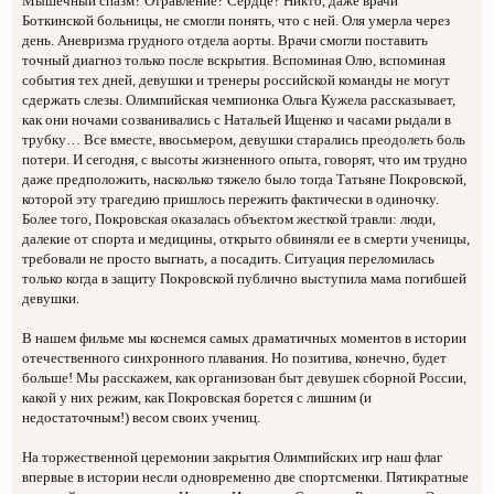
Мышечный спазм? Отравление? Сердце? Никто, даже врачи
Боткинской больницы, не смогли понять, что с ней. Оля умерла через
день. Аневризма грудного отдела аорты. Врачи смогли поставить
точный диагноз только после вскрытия. Вспоминая Олю, вспоминая
события тех дней, девушки и тренеры российской команды не могут
сдержать слезы. Олимпийская чемпионка Ольга Кужела рассказывает,
как они ночами созванивались с Натальей Ищенко и часами рыдали в
трубку… Все вместе, ввосьмером, девушки старались преодолеть боль
потери. И сегодня, с высоты жизненного опыта, говорят, что им трудно
даже предположить, насколько тяжело было тогда Татьяне Покровской,
которой эту трагедию пришлось пережить фактически в одиночку.
Более того, Покровская оказалась объектом жесткой травли: люди,
далекие от спорта и медицины, открыто обвиняли ее в смерти ученицы,
требовали не просто выгнать, а посадить. Ситуация переломилась
только когда в защиту Покровской публично выступила мама погибшей
девушки.
В нашем фильме мы коснемся самых драматичных моментов в истории
отечественного синхронного плавания. Но позитива, конечно, будет
больше! Мы расскажем, как организован быт девушек сборной России,
какой у них режим, как Покровская борется с лишним (и
недостаточным!) весом своих учениц.
На торжественной церемонии закрытия Олимпийских игр наш флаг
впервые в истории несли одновременно две спортсменки. Пятикратные