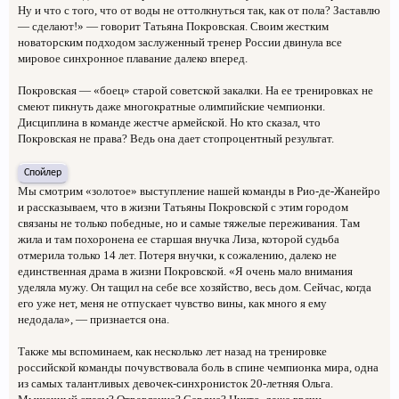
Ну и что с того, что от воды не оттолкнуться так, как от пола? Заставлю
— сделают!» — говорит Татьяна Покровская. Своим жестким
новаторским подходом заслуженный тренер России двинула все
мировое синхронное плавание далеко вперед.
Покровская — «боец» старой советской закалки. На ее тренировках не
смеют пикнуть даже многократные олимпийские чемпионки.
Дисциплина в команде жестче армейской. Но кто сказал, что
Покровская не права? Ведь она дает стопроцентный результат.
Спойлер
Мы смотрим «золотое» выступление нашей команды в Рио-де-Жанейро
и рассказываем, что в жизни Татьяны Покровской с этим городом
связаны не только победные, но и самые тяжелые переживания. Там
жила и там похоронена ее старшая внучка Лиза, которой судьба
отмерила только 14 лет. Потеря внучки, к сожалению, далеко не
единственная драма в жизни Покровской. «Я очень мало внимания
уделяла мужу. Он тащил на себе все хозяйство, весь дом. Сейчас, когда
его уже нет, меня не отпускает чувство вины, как много я ему
недодала», — признается она.
Также мы вспоминаем, как несколько лет назад на тренировке
российской команды почувствовала боль в спине чемпионка мира, одна
из самых талантливых девочек-синхронисток 20-летняя Ольга.