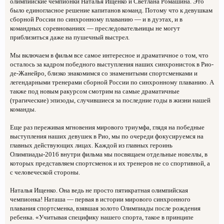
олимпийские чемпионки Наталья Ищенко и Светлана Ромашина. Это
было единогласное решение капитанов команд. Потому что к девушкам
сборной России по синхронному плаванию — и в дуэтах, и в
командных соревнованиях — преследовательницы не могут
приблизиться даже на пушечный выстрел.
Мы включаем в фильм все самое интересное и драматичное о том, что
осталось за кадром победного выступления наших синхронисток в Рио-
де-Жанейро, близко знакомимся со знаменитыми спортсменками и
легендарными тренерами сборной России по синхронному плаванию. А
также под новым ракурсом смотрим на самые драматичные
(трагические) эпизоды, случившиеся за последние годы в жизни нашей
команды.
Еще раз переживая мгновения мирового триумфа, глядя на победные
выступления наших девушек в Рио, мы по очереди фокусируемся на
главных действующих лицах. Каждой из главных героинь
Олимпиады-2016 внутри фильма мы посвящаем отдельные новеллы, в
которых представляем спортсменок и их тренеров не со спортивной, а
с человеческой стороны.
Наталья Ищенко. Она ведь не просто пятикратная олимпийская
чемпионка! Наташа — первая в истории мирового синхронного
плавания спортсменка, взявшая золото Олимпиады после рождения
ребенка. «Учитывая специфику нашего спорта, такое в принципе