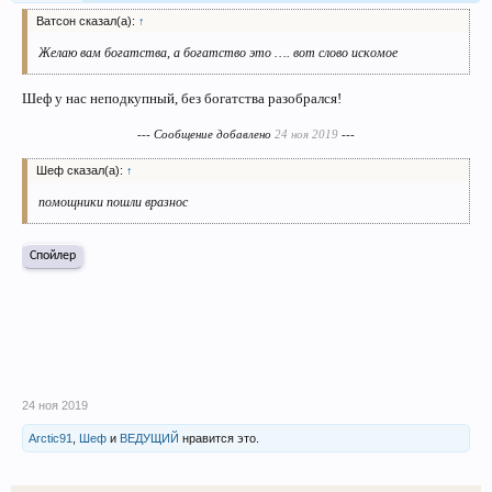
Ватсон сказал(а):
↑
Желаю вам богатства, а богатство это …. вот слово искомое
Шеф у нас неподкупный, без богатства разобрался!
--- Сообщение добавлено
24 ноя 2019
---
Шеф сказал(а):
↑
помощники пошли вразнос
Спойлер
24 ноя 2019
Arctic91
,
Шеф
и
ВЕДУЩИЙ
нравится это.