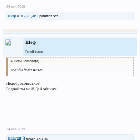
24 ноя 2019
Шеф
и
ВЕДУЩИЙ
нравится это.
Шеф
Гений сыска
Анискин сказал(а):
↑
если бы делал не зло
Недобросовестно?
Родной ты мой! Дай обниму!
24 ноя 2019
ВЕДУЩИЙ
нравится это.