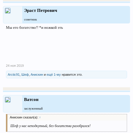
Эраст Петрович
советник
Мы его богатство!! *и ножкой эть
24 ноя 2019
Arctic91
,
Шеф
,
Анискин
и
ещё 1-му
нравится это.
Ватсон
заслуженный
Анискин сказал(а):
↑
Шеф у нас неподкупный, без богатства разобрался!