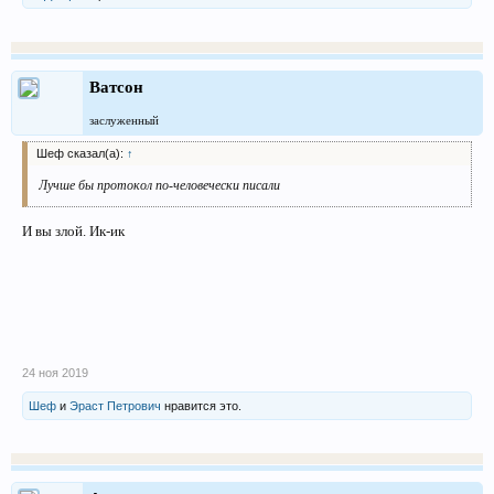
Ватсон
заслуженный
Шеф сказал(а):
↑
Лучше бы протокол по-человечески писали
И вы злой. Ик-ик
24 ноя 2019
Шеф
и
Эраст Петрович
нравится это.