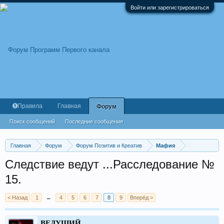
Войти или зарегистрироваться
Правила
Главная
Форум
Поиск сообщений
Последние сообщения
Главная
Форум
Форум Позитив и Креатив
Мафия
Следствие ведут ...Расследование №
15.
< Назад
1
←
4
5
6
7
8
9
Вперёд >
ВЕДУЩИЙ