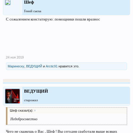
Шеф
Гений сыска
С сожалением констатирую: помощники пошли вразнос
24 ноя 2019
Маринеску
,
ВЕДУЩИЙ
и
Arctic91
нравится это.
ВЕДУЩИЙ
старожил
Шеф сказал(а):
↑
Недобросовестно
Чего не скажешь о Вас , Шеф ! Вы сегодня сработали выше всяких