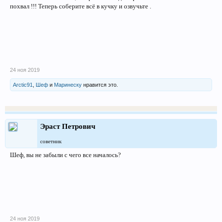
похвал !!! Теперь соберите всё в кучку и озвучьте .
24 ноя 2019
Arctic91
,
Шеф
и
Маринеску
нравится это.
Эраст Петрович
советник
Шеф, вы не забыли с чего все началось?
24 ноя 2019