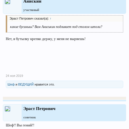
Анискин
участковый
Эраст Петрович сказал(а):
↑
какие бусиныы? Вам Аниськин подливает под столом штоли?
Нет, я бутылку крепко держу, у меня не вырвешь!
24 ноя 2019
Шеф
и
ВЕДУЩИЙ
нравится это.
Эраст Петрович
советник
Шеф!! Вы гений!!