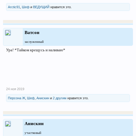
Arctic91
,
Шеф
и
ВЕДУЩИЙ
нравится это.
Ватсон
заслуженный
Ура! *Тайком крещусь и наливаю*
24 ноя 2019
Персона Ж
,
Шеф
,
Анискин
и
2 другим
нравится это.
Анискин
участковый