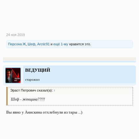
24 ноя 2019
Персона Ж
,
Шеф
,
Arctic91
и
ещё 1-му
нравится это.
ВЕДУЩИЙ
старожил
Эраст Петрович сказал(а):
↑
Шеф - женщина??!!!
Вы явно у Анискина отхлебнули из тары ...)