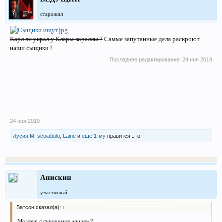
старожил
Карл ли украл у Клары кораллы ?
Самые запутанные дела раскроют
наши сыщики !
Последнее редактирование:
24 ноя 2019
24 ноя 2019
Лусия М
,
scoiattolo
,
Laine
и
ещё 1-му
нравится это.
Анискин
участковый
Ватсон сказал(а):
↑
Может с синонимов начнем?