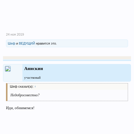
24 ноя 2019
Шеф
и
ВЕДУЩИЙ
нравится это.
Анискин
участковый
Шеф сказал(а):
↑
Недобросовестно?
Иди, обнимемся!