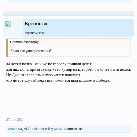
Кретинозо
гигант мысли
Catmom сказал(а):
↑
Зато суперпрофессионал!
да детям пояик - они же не карьеру пришли делать
для них популярная звезда - это кумир на которого он хочет быть похож
Ну Джони ахеренный музыкант и вокалист
это не тот случай когда все помнится шли косяком в Лободе.
27 сен 2024
arseneva
,
ALG
,
delamer
и
5 другим
нравится это.