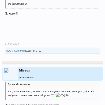
да детям пояик
По чему?)
27 сен 2024
ALG
и
Catmom
нравится это.
Mireon
гигант мысли
Лусия М сказал(а):
↑
Не , вы понимаете , что все эти шикарные пацаны , которые у Джони
собрались - вылетят на полдороги ?((((
Ну а что делать? Таковы правила проекта.