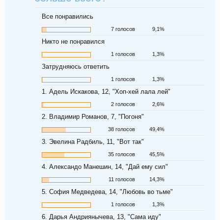
Все понравились
7 голосов
9,1%
Никто не понравился
1 голосов
1,3%
Затрудняюсь ответить
1 голосов
1,3%
1. Адель Искакова, 12, "Хоп-хей лала лей"
2 голосов
2,6%
2. Владимир Романов, 7, "Погоня"
38 голосов
49,4%
3. Эвелина Радбиль, 11, "Вот так"
35 голосов
45,5%
4. Александо Манешин, 14, "Дай ему сил"
11 голосов
14,3%
5. София Медведева, 14, "Любовь во тьме"
1 голосов
1,3%
6. Дарья Андриянычева, 13, "Сама иду"