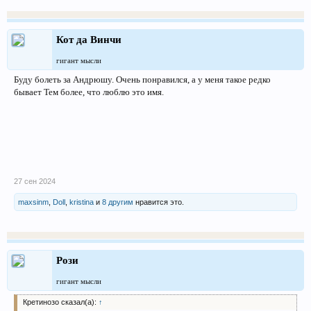
Кот да Винчи
гигант мысли
Буду болеть за Андрюшу. Очень понравился, а у меня такое редко
бывает Тем более, что люблю это имя.
27 сен 2024
maxsinm
,
Doll
,
kristina
и
8 другим
нравится это.
Рози
гигант мысли
Кретинозо сказал(а):
↑