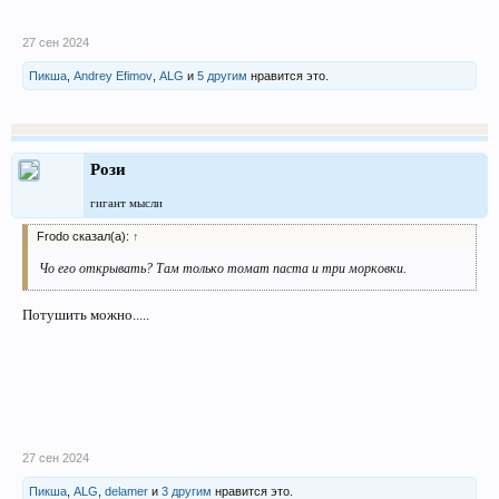
27 сен 2024
Пикша
,
Andrey Efimov
,
ALG
и
5 другим
нравится это.
Рози
гигант мысли
Frodo сказал(а):
↑
Чо его открывать? Там только томат паста и три морковки.
Потушить можно.....
27 сен 2024
Пикша
,
ALG
,
delamer
и
3 другим
нравится это.