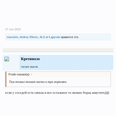
27 сен 2024
maxsinm
,
Andrey Efimov
,
ALG
и
4 другим
нравится это.
Кретинозо
гигант мысли
Frodo сказал(а):
↑
Там только томат паста и три морковки
если у соседей есть свекла и все остальное то можно борщ замутить))))