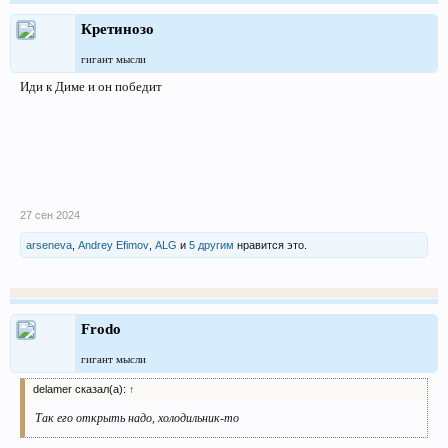
Кретинозо
гигант мысли
Иди к Диме и он победит
27 сен 2024
arseneva
,
Andrey Efimov
,
ALG
и
5 другим
нравится это.
Frodo
гигант мысли
delamer сказал(а):
↑
Так его открыть надо, холодильник-то