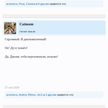
arseneva
,
Рози
,
Сильва
и
8 другим
нравится это.
Catmom
гигант мысли
Скромный. И дипломатичный!
Оо! Дуэт пошёл!
Да, Джони, тебя переплюнули, похоже!
27 сен 2024
arseneva
,
Andrey Efimov
,
ALG
и
3 другим
нравится это.