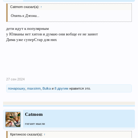
Catmom сказал(а):
↑
Опять к Джони...
дети идут к популярным
у Юлианы нет хитов и думаю они вобще ее не занют
Дима уже суперСтар для них
27 сен 2024
понарошку
,
maxsinm
,
Bulka
и
8 другим
нравится это.
Catmom
гигант мысли
Кретинозо сказал(а):
↑