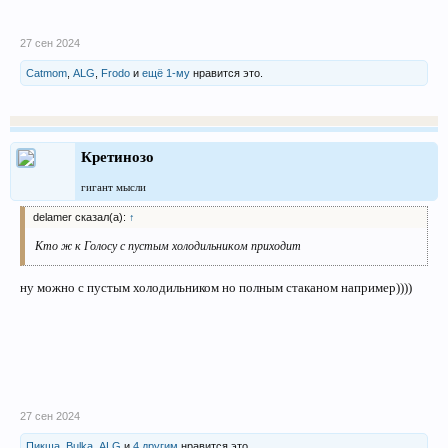
27 сен 2024
Catmom
,
ALG
,
Frodo
и
ещё 1-му
нравится это.
Кретинозо
гигант мысли
delamer сказал(а):
↑
Кто ж к Голосу с пустым холодильником приходит
ну можно с пустым холодильником но полным стаканом например))))
27 сен 2024
Пикша
,
Bulka
,
ALG
и
4 другим
нравится это.