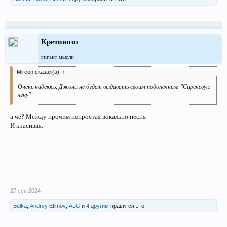
Кретинозо
гигант мысли
Mireon сказал(а):
↑
Очень надеюсь, Джони не будет выдавать своим подопечным "Сиреневую
луну"
а че? Между прочим непростая вокально песня
И красивая.
27 сен 2024
Bulka
,
Andrey Efimov
,
ALG
и
4 другим
нравится это.