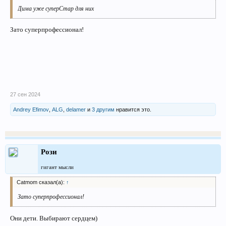
Дима уже суперСтар для них
Зато суперпрофессионал!
27 сен 2024
Andrey Efimov
,
ALG
,
delamer
и
3 другим
нравится это.
Рози
гигант мысли
Catmom сказал(а):
↑
Зато суперпрофессионал!
Они дети. Выбирают сердцем)