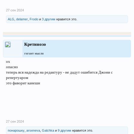
27 сен 2024
ALG
,
delamer
,
Frodo
и
3 другим
нравится это.
Кретинозо
гигант мысли
ох
опасно
теперь вся надежда на редактуру - не дадут ошибится Джони с
репертуаром
это фаворит канешн
27 сен 2024
понарошку
,
arseneva
,
Galchka
и
9 другим
нравится это.