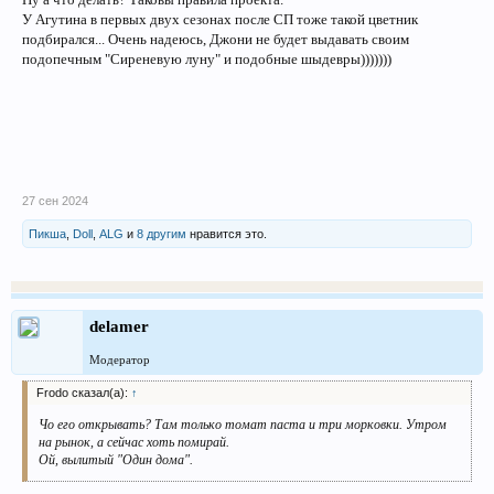
У Агутина в первых двух сезонах после СП тоже такой цветник
подбирался... Очень надеюсь, Джони не будет выдавать своим
подопечным "Сиреневую луну" и подобные шыдевры)))))))
27 сен 2024
Пикша
,
Doll
,
ALG
и
8 другим
нравится это.
delamer
Модератор
Frodo сказал(а):
↑
Чо его открывать? Там только томат паста и три морковки. Утром
на рынок, а сейчас хоть помирай.
Ой, вылитый "Один дома".