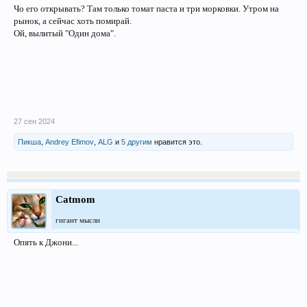
Чо его открывать? Там только томат паста и три морковки. Утром на
рынок, а сейчас хоть помирай.
Ой, вылитый "Один дома".
27 сен 2024
Пикша
,
Andrey Efimov
,
ALG
и
5 другим
нравится это.
Catmom
гигант мысли
Опять к Джони...