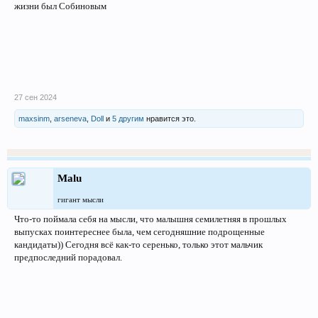
жизни был Собиновым
27 сен 2024
maxsinm
,
arseneva
,
Doll
и
5 другим
нравится это.
Malu
гигант мысли
Что-то поймала себя на мысли, что малышня семилетняя в прошлых
выпусках поинтереснее была, чем сегодняшние подрощенные
кандидаты)) Сегодня всё как-то серенько, только этот мальчик
предпоследний порадовал.