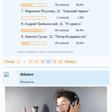
35 голосов
45,5%
7. Марианна Юсупова, 11, "Хороший парень"
1 голосов
1,3%
8. Андрей Прибыльский, 11, "Я сдаюсь"
65 голосов
84,4%
9. Амалия Сухан, 12, "Питер-Владивосток"
25 голосов
32,5%
Можно выбрать сразу несколько вариантов.
< Назад
1
←
8
9
10
11
12
13
Вперёд >
delamer
Модератор