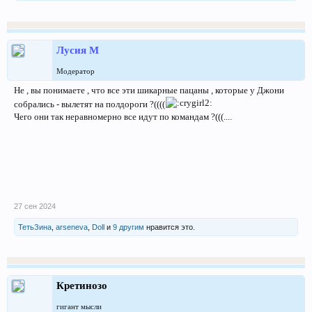
Лусия М
Модератор
Не , вы понимаете , что все эти шикарные пацаны , которые у Джони
собрались - вылетят на полдороги ?((((
Чего они так неравномерно все идут по командам ?(((....
27 сен 2024
ТетьЗина
,
arseneva
,
Doll
и
9 другим
нравится это.
Кретинозо
гигант мысли