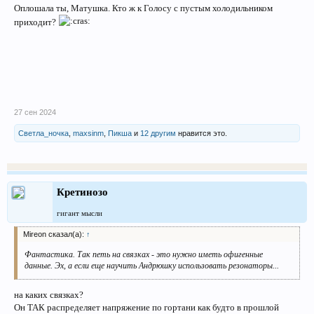
Оплошала ты, Матушка. Кто ж к Голосу с пустым холодильником
приходит?
27 сен 2024
Светла_ночка
,
maxsinm
,
Пикша
и
12 другим
нравится это.
Кретинозо
гигант мысли
Mireon сказал(а):
↑
Фантастика. Так петь на связках - это нужно иметь офигенные
данные. Эх, а если еще научить Андрюшку использовать резонаторы...
на каких связках?
Он ТАК распределяет напряжение по гортани как будто в прошлой