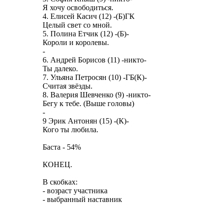
Я хочу освободиться.
4. Елисей Касич (12) -(Б)ГК
Целый свет со мной.
5. Полина Етчик (12) -(Б)-
Короли и королевы.
-
6. Андрей Борисов (11) -никто-
Ты далеко.
7. Ульяна Петросян (10) -ГБ(К)-
Считая звёзды.
8. Валерия Шевченко (9) -никто-
Бегу к тебе. (Выше головы)
-
9 Эрик Антонян (15) -(К)-
Кого ты любила.
Баста - 54%
КОНЕЦ.
В скобках:
- возраст участника
- выбранный наставник