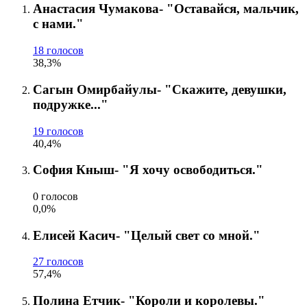
Анастасия Чумакова- "Оставайся, мальчик,
с нами."
18 голосов
38,3%
Сагын Омирбайулы- "Скажите, девушки,
подружке..."
19 голосов
40,4%
София Кныш- "Я хочу освободиться."
0 голосов
0,0%
Елисей Касич- "Целый свет со мной."
27 голосов
57,4%
Полина Етчик- "Короли и королевы."