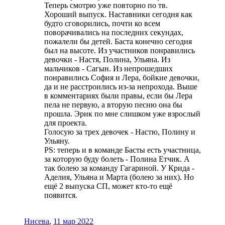
Теперь смотрю уже повторно по тв.
Хороший выпуск. Наставники сегодня как
будто сговорились, почти ко всем
поворачивались на последних секундах,
пожалели бы детей. Баста конечно сегодня
был на высоте. Из участников понравились
девочки - Настя, Полина, Ульяна. Из
мальчиков - Сагын. Из непрошедших
понравились София и Лера, бойкие девочки,
да и не расстроились из-за непрохода. Выше
в комментариях были правы, если бы Лера
пела не первую, а вторую песню она бы
прошла. Эрик по мне слишком уже взрослый
для проекта.
Голосую за трех девочек - Настю, Полину и
Ульяну.
PS: теперь и в команде Басты есть участница,
за которую буду болеть - Полина Етчик. А
так болею за команду Гагариной. У Крида -
Аделия, Ульяна и Марта (болею за них). Но
ещё 2 выпуска СП, может кто-то ещё
появится.
Нисева
,
11 мар 2022