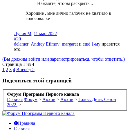
Нажмите, чтобы раскрыть...
Хорошие , мне лично галочек не хватило в
голосовалке
Лусия М
,
11 мар 2022
#20
delamer
,
Andrey Efimov
,
margaret
и
ещё 1-му
нравится
это.
(Вы должны войти или зарегистрироваться, чтобы ответить.)
Страница 1 из 4
1
2
3
4
Вперёд >
Поделиться этой страницей
Форум Программ Первого канала
Главная
Форум
>
Архив
>
Архив
>
Голос. Дети. Сезон
2022.
>
Правила
Главная