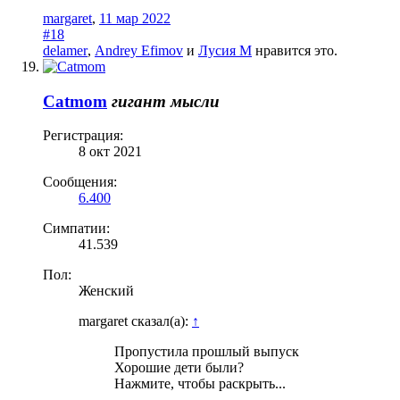
margaret
,
11 мар 2022
#18
delamer
,
Andrey Efimov
и
Лусия М
нравится это.
Catmom
гигант мысли
Регистрация:
8 окт 2021
Сообщения:
6.400
Симпатии:
41.539
Пол:
Женский
margaret сказал(а):
↑
Пропустила прошлый выпуск
Хорошие дети были?
Нажмите, чтобы раскрыть...