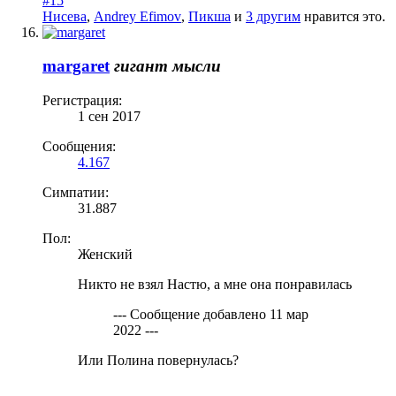
#15
Нисева
,
Andrey Efimov
,
Пикша
и
3 другим
нравится это.
margaret
гигант мысли
Регистрация:
1 сен 2017
Сообщения:
4.167
Симпатии:
31.887
Пол:
Женский
Никто не взял Настю, а мне она понравилась
--- Сообщение добавлено
11 мар
2022
---
Или Полина повернулась?