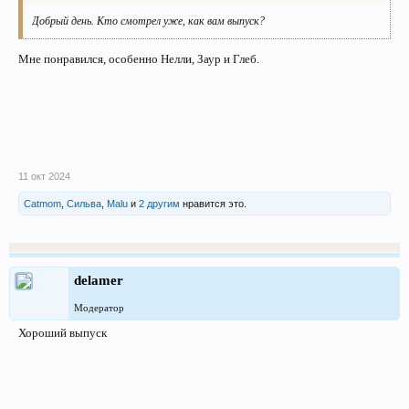
Добрый день. Кто смотрел уже, как вам выпуск?
Мне понравился, особенно Нелли, Заур и Глеб.
11 окт 2024
Catmom
,
Сильва
,
Malu
и
2 другим
нравится это.
delamer
Модератор
Хороший выпуск