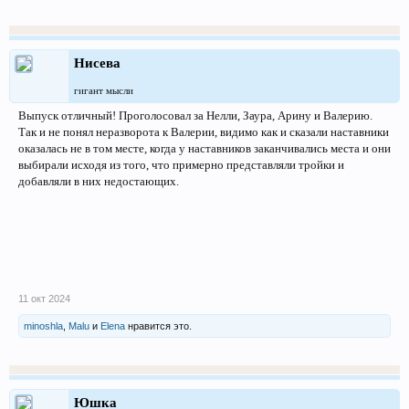
Нисева
гигант мысли
Выпуск отличный! Проголосовал за Нелли, Заура, Арину и Валерию.
Так и не понял неразворота к Валерии, видимо как и сказали наставники
оказалась не в том месте, когда у наставников заканчивались места и они
выбирали исходя из того, что примерно представляли тройки и
добавляли в них недостающих.
11 окт 2024
minoshla
,
Malu
и
Elena
нравится это.
Юшка