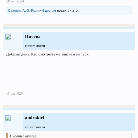
10 окт 2024
Catmom
,
ALG
,
Рози
и
6 другим
нравится это.
Нисева
гигант мысли
Добрый день. Кто смотрел уже, как вам выпуск?
11 окт 2024
androkirl
гигант мысли
Нисева сказал(а):
↑