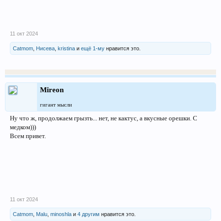
11 окт 2024
Catmom
,
Нисева
,
kristina
и
ещё 1-му
нравится это.
Mireon
гигант мысли
Ну что ж, продолжаем грызть... нет, не кактус, а вкусные орешки. С
медком)))
Всем привет.
11 окт 2024
Catmom
,
Malu
,
minoshla
и
4 другим
нравится это.