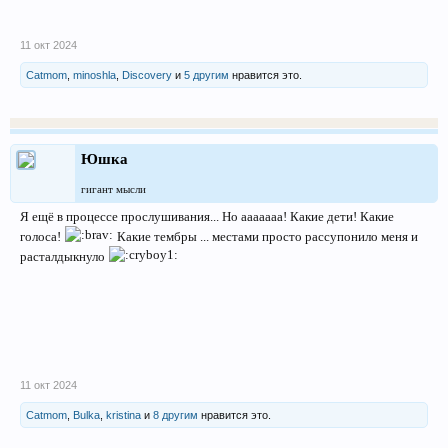
11 окт 2024
Catmom
,
minoshla
,
Discovery
и
5 другим
нравится это.
Юшка
гигант мысли
Я ещё в процессе прослушивания... Но ааааааа! Какие дети! Какие
голоса!
Какие тембры ... местами просто рассупонило меня и
расталдыкнуло
11 окт 2024
Catmom
,
Bulka
,
kristina
и
8 другим
нравится это.