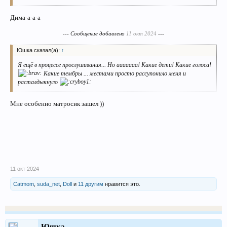
Дима-а-а-а
--- Сообщение добавлено
11 окт 2024
---
Юшка сказал(а):
↑
Я ещё в процессе прослушивания... Но ааааааа! Какие дети! Какие голоса!
Какие тембры ... местами просто рассупонило меня и
расталдыкнуло
Мне особенно матросик зашел ))
11 окт 2024
Catmom
,
suda_net
,
Doll
и
11 другим
нравится это.
Юшка