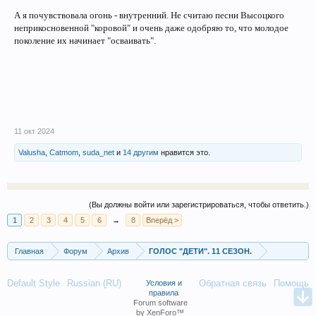
А я почувствовала огонь - внутренний. Не считаю песни Высоцкого
неприкосновенной "коровой" и очень даже одобряю то, что молодое
поколение их начинает "осваивать".
11 окт 2024
Valusha
,
Catmom
,
suda_net
и
14 другим
нравится это.
(Вы должны войти или зарегистрироваться, чтобы ответить.)
1
2
3
4
5
6
→
8
Вперёд >
Главная
Форум
Архив
ГОЛОС "ДЕТИ". 11 СЕЗОН.
Default Style
Russian (RU)
Обратная связь
Помощь
Условия и
правила
Forum software
by XenForo™