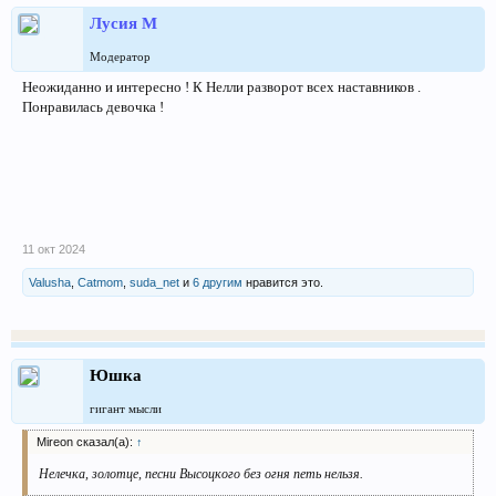
Лусия М
Модератор
Неожиданно и интересно ! К Нелли разворот всех наставников .
Понравилась девочка !
11 окт 2024
Valusha
,
Catmom
,
suda_net
и
6 другим
нравится это.
Юшка
гигант мысли
Mireon сказал(а):
↑
Нелечка, золотце, песни Высоцкого без огня петь нельзя.