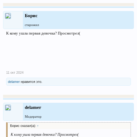
Борис
старожил
К кому ушла первая девочка? Просмотрел(
11 окт 2024
delamer
нравится это.
delamer
Модератор
Борис сказал(а):
↑
К кому ушла первая девочка? Просмотрел(