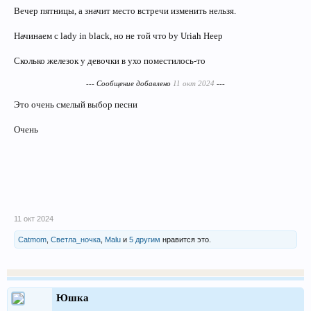
Вечер пятницы, а значит место встречи изменить нельзя.
Начинаем с lady in black, но не той что by Uriah Heep
Сколько железок у девочки в ухо поместилось-то
--- Сообщение добавлено
11 окт 2024
---
Это очень смелый выбор песни
Очень
11 окт 2024
Catmom
,
Светла_ночка
,
Malu
и
5 другим
нравится это.
Юшка