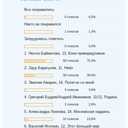
Все понравились
5 голосов
6,5%
Никто не понравился
1 голосов
1,3%
Затрудняюсь ответить
0 голосов
0,0%
1. Нелли Байматова, 13, Кони привередливые
58 голосов
75,3%
2. Заур Барагунов, 11, Небо
30 голосов
39,0%
3. Эмилия Амарян, 14, Полегче со мной
3 голосов
3,9%
4. Григорий Будрик/Андрей Иванников, 11/12, Родина
2 голосов
2,6%
5. Александра Леонова, 14, Московская кадриль
10 голосов
13,0%
6. Василий Иголкин, 12, Этот большой мир