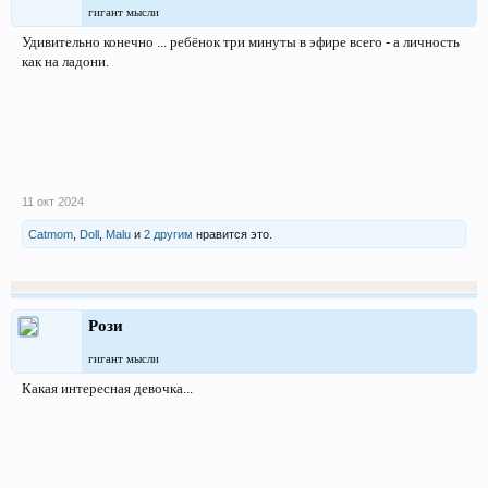
гигант мысли
Удивительно конечно ... ребёнок три минуты в эфире всего - а личность
как на ладони.
11 окт 2024
Catmom
,
Doll
,
Malu
и
2 другим
нравится это.
Рози
гигант мысли
Какая интересная девочка...