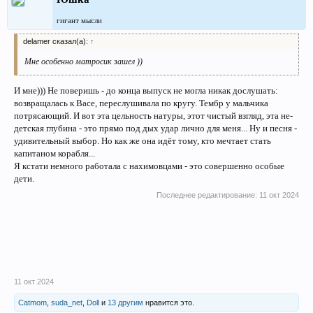
гигант мысли
delamer сказал(а):
↑
Мне особенно матросик зашел ))
И мне))) Не поверишь - до конца выпуск не могла никак дослушать:
возвращалась к Васе, переслушивала по кругу. Тембр у мальчика
потрясающий. И вот эта цельность натуры, этот чистый взгляд, эта не-
детская глубина - это прямо под дых удар лично для меня... Ну и песня -
удивительный выбор. Но как же она идёт тому, кто мечтает стать
капитаном корабля...
Я кстати немного работала с нахимовцами - это совершенно особые
дети.
Последнее редактирование:
11 окт 2024
11 окт 2024
Catmom
,
suda_net
,
Doll
и
13 другим
нравится это.