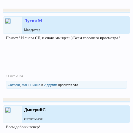
Лусия М
Модератор
Привет ! И снова СП, и снова мы здесь ) Всем хорошего просмотра !
11 окт 2024
Catmom
,
Malu
,
Пикша
и
2 другим
нравится это.
ДмитрийС
гигант мысли
Всем добрый вечер!