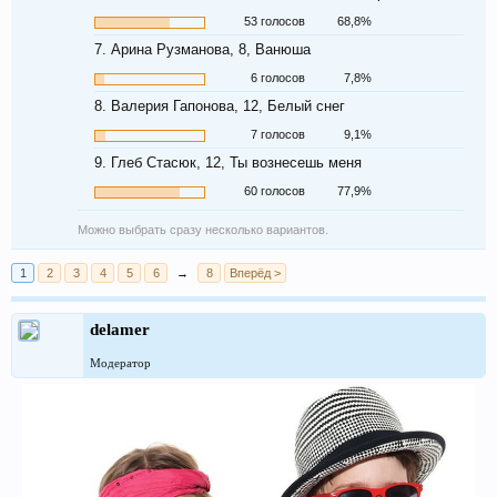
53 голосов
68,8%
7. Арина Рузманова, 8, Ванюша
6 голосов
7,8%
8. Валерия Гапонова, 12, Белый снег
7 голосов
9,1%
9. Глеб Стасюк, 12, Ты вознесешь меня
60 голосов
77,9%
Можно выбрать сразу несколько вариантов.
1
2
3
4
5
6
→
8
Вперёд >
delamer
Модератор