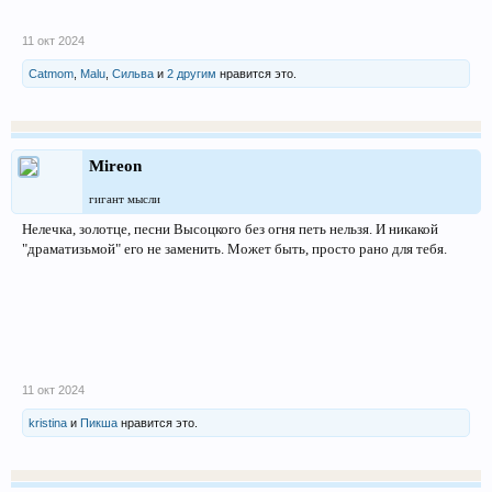
11 окт 2024
Catmom
,
Malu
,
Сильва
и
2 другим
нравится это.
Mireon
гигант мысли
Нелечка, золотце, песни Высоцкого без огня петь нельзя. И никакой
"драматизьмой" его не заменить. Может быть, просто рано для тебя.
11 окт 2024
kristina
и
Пикша
нравится это.