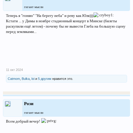
гигант мысли
Теперь я "гоняю" "На берегу неба" и реву как Юля)))
Кстати ... у Димы в ноябре стадионный концерт в Минске (билеты
раскупили ещё летом) - почему бы не вывести Глеба на большую сцену
перед земляками...
11 окт 2024
Catmom
,
Bulka
,
loi
и
5 другим
нравится это.
Рози
гигант мысли
Всем добрый вечер!