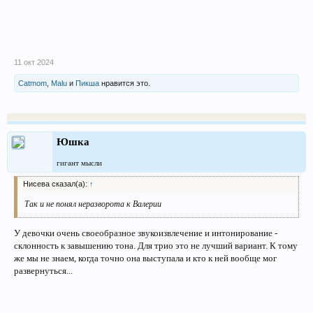
11 окт 2024
Catmom
,
Malu
и
Пикша
нравится это.
Юшка
гигант мысли
Нисева сказал(а):
↑
Так и не понял неразворота к Валерии
У девочки очень своеобразное звукоизвлечение и интонирование -
склонность к завышению тона. Для трио это не лучший вариант. К тому
же мы не знаем, когда точно она выступала и кто к ней вообще мог
развернуться...