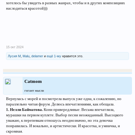
хотелось бы увидеть в разных жанрах, чтобы и в других композициях
наслодиться красотой)))
15 окт 2024
Лусия М
,
Malu
,
delamer
и
ещё 1-му
нравится это.
Catmom
гигант мысли
Вернулась с морей и посмотрела выпуск уже одна, к сожалению, но
параллельно читая форум. Делюсь впечатлениями, как обещала.
1.
Нелли Байматова.
Кони привередливые. Весьма впечатлила,
мурашки на первом куплете. Выбор песни неожиданный. Высоцкого
уважаю, к перепевкам отношусь неоднозначно, но эта девочка
понравилась. И вокально, и артистически. И красотка, и умничка, и
скромная.