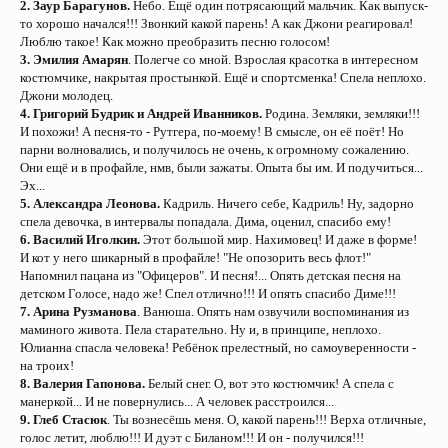
2.
Заур Барагунов.
Небо. Ещё один потрясающий мальчик. Как выпуск-
то хорошо начался!!! Звонкий какой парень! А как Джони реагировал!
Люблю такое! Как можно преобразить песню голосом!
3. Эмилия Амарян
. Полегче со мной. Взрослая красотка в интересном
костюмчике, накрытая простынкой. Ещё и спортсменка! Спела неплохо.
Джони молодец.
4.
Григорий Будрик и Андрей Иванников.
Родина. Земляки, земляки!!!
И похожи! А песня-то - Рутгера, по-моему! В смысле, он её поёт! Но
парни волновались, и получилось не очень, к огромному сожалению.
Они ещё и в профайле, нмв, были зажаты. Опыта бы им. И подучиться...
Эх...
5.
Александра Леонова.
Кадриль. Ничего себе, Кадриль! Ну, задорно
спела девочка, в интервалы попадала. Дима, оценил, спасибо ему!
6.
Василий Иголкин.
Этот большой мир. Нахимовец! И даже в форме!
И кот у него шикарный в профайле! "Не опозорить весь флот!"
Напомнил пацана из "Офицеров". И песня!... Опять детская песня на
детском Голосе, надо же! Спел отлично!!! И опять спасибо Диме!!!
7.
Арина Рузманова
. Ванюша. Опять нам озвучили воспоминания из
маминого живота. Пела старательно. Ну и, в принципе, неплохо.
Юлианна спасла человека! Ребёнок прелестный, но самоуверенности -
на троих!
8.
Валерия Гапонова.
Белый снег. О, вот это костюмчик! А спела с
манеркой... И не повернулись... А человек расстроился...
9. Глеб Стасюк
. Ты вознесёшь меня. О, какой парень!!! Верха отличные,
голос летит, люблю!!! И дуэт с Биланом!!! И он - получился!!!