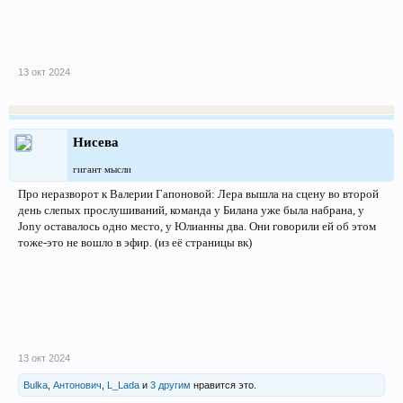
13 окт 2024
Нисева
гигант мысли
Про неразворот к Валерии Гапоновой: Лера вышла на сцену во второй
день слепых прослушиваний, команда у Билана уже была набрана, у
Jony оставалось одно место, у Юлианны два. Они говорили ей об этом
тоже-это не вошло в эфир. (из её страницы вк)
13 окт 2024
Bulka
,
Антонович
,
L_Lada
и
3 другим
нравится это.