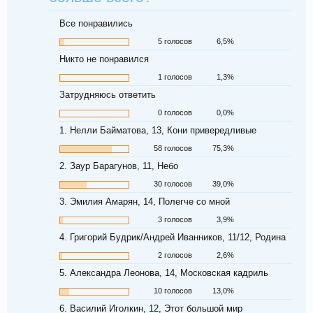
Все понравились
5 голосов
6,5%
Никто не понравился
1 голосов
1,3%
Затрудняюсь ответить
0 голосов
0,0%
1. Нелли Байматова, 13, Кони привередливые
58 голосов
75,3%
2. Заур Барагунов, 11, Небо
30 голосов
39,0%
3. Эмилия Амарян, 14, Полегче со мной
3 голосов
3,9%
4. Григорий Будрик/Андрей Иванников, 11/12, Родина
2 голосов
2,6%
5. Александра Леонова, 14, Московская кадриль
10 голосов
13,0%
6. Василий Иголкин, 12, Этот большой мир