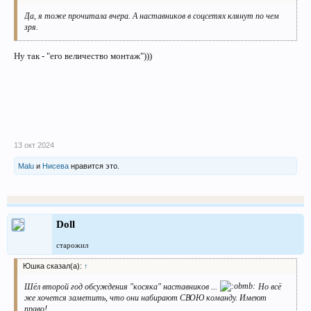
Да, я тоже прочитала вчера. А наставников в соцсетях клянут по чем
зря.
Ну так - "его величество монтаж")))
13 окт 2024
Malu
и
Нисева
нравится это.
Doll
старожил
Юшка сказал(а):
↑
Шёл второй год обсуждения "косяка" наставников ...
Но всё
же хочется заметить, что они набирают СВОЮ команду. Имеют
право!