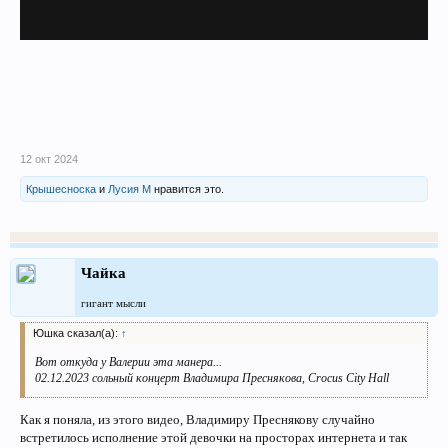
12 окт 2024
Крышесноска
и
Лусия М
нравится это.
Чайка
гигант мысли
Юшка сказал(а):
↑
Вот откуда у Валерии эта манера...
02.12.2023 сольный концерт Владимира Преснякова, Crocus City Hall
Как я поняла, из этого видео, Владимиру Преснякову случайно
встретилось исполнение этой девочки на просторах интернета и так