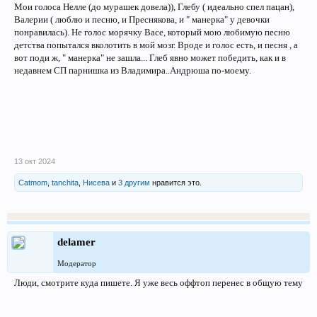
Мои голоса Нелле (до мурашек довела)), Глебу ( идеально спел пацан),
Валерии ( люблю и песню, и Преснякова, и " манерка" у девочки
понравилась). Не голос морячку Васе, который мою любимую песню
детства попытался вколотить в мой мозг. Вроде и голос есть, и песня , а
вот поди ж, " манерка" не зашла... Глеб явно может победить, как и в
недавнем СП парнишка из Владимира..Андрюша по-моему.
13 окт 2024
Catmom
,
tanchita
,
Нисева
и
3 другим
нравится это.
delamer
Модератор
Люди, смотрите куда пишете. Я уже весь оффтоп перенес в общую тему