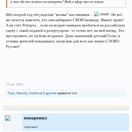
а это где-то можно посмотреть? Ведь в эфир это не пошло.
Шёл второй год обсуждения "косяка" наставников ...
Но всё
же хочется заметить, что они набирают СВОЮ команду. Имеют право!
А на счёт Роберта ... если он всерьёз намерен пробиться на российскую
сцену с такой подачей и репертуаром - то точно нет, на мой взгляд. Это
мастеровито, но глубоко вторично. Даже нынешний детский Голос и
отзывы зрителей показывают, насколько для всех нас важно СЛОВО.
Русское!
13 окт 2024
Тигр
,
Valusha
,
kristina
и
6 другим
нравится это.
понарошку
старожил