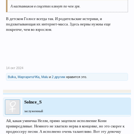
А наставников в соцсетях клянут по чем зря.
В детском Голосе всегда так. И родительские истерики, и
подхватывающая их интернет-масса. Здесь нервы нужны еще
покрепче, чем во взрослом.
14 окт 2024
Bulka
,
МаргаритаЧКа
,
Malu
и
2 другим
нравится это.
Solnce_S
заслуженный
Ай, какая умничка Нелли, прямо зацепило исполнение Кони
привиредливые. Немного не хватило нерва в концовке, но это скорее к
продюссеру песни. А исполнено очень талантливо. Вот эту девочку