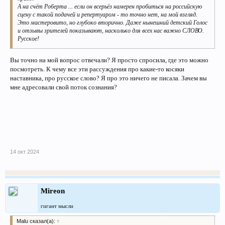
А на счёт Роберта ... если он всерьёз намерен пробиться на российскую
сцену с такой подачей и репертуаром - то точно нет, на мой взгляд.
Это мастеровито, но глубоко вторично. Даже нынешний детский Голос
и отзывы зрителей показывают, насколько для всех нас важно СЛОВО.
Русское!
Вы точно на мой вопрос отвечали? Я просто спросила, где это можно
посмотреть. К чему все эти рассуждения про какие-то косяки
наставника, про русское слово? Я про это ничего не писала. Зачем вы
мне адресовали свой поток сознания?
14 окт 2024
Mireon
гигант мысли
Malu сказал(а):
↑