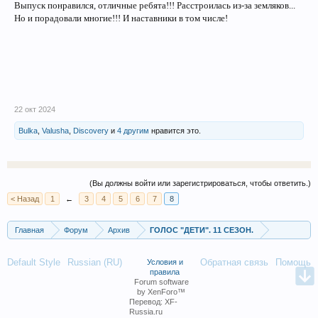
Выпуск понравился, отличные ребята!!! Расстроилась из-за земляков...
Но и порадовали многие!!! И наставники в том числе!
22 окт 2024
Bulka
,
Valusha
,
Discovery
и
4 другим
нравится это.
(Вы должны войти или зарегистрироваться, чтобы ответить.)
< Назад
1
←
3
4
5
6
7
8
Главная
Форум
Архив
ГОЛОС "ДЕТИ". 11 СЕЗОН.
Default Style
Russian (RU)
Обратная связь
Помощь
Условия и
правила
Forum software
by XenForo™
Перевод:
XF-
Russia.ru