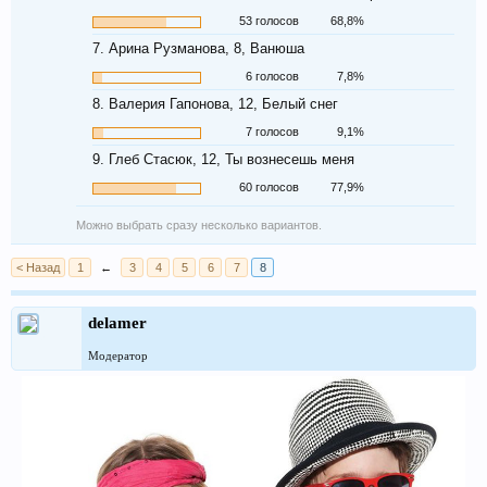
53 голосов
68,8%
7. Арина Рузманова, 8, Ванюша
6 голосов
7,8%
8. Валерия Гапонова, 12, Белый снег
7 голосов
9,1%
9. Глеб Стасюк, 12, Ты вознесешь меня
60 голосов
77,9%
Можно выбрать сразу несколько вариантов.
< Назад
1
←
3
4
5
6
7
8
delamer
Модератор