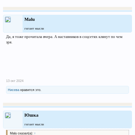
Malu
гигант мысли
Да, я тоже прочитала вчера. А наставников в соцсетях клянут по чем
зря.
13 окт 2024
Нисева
нравится это.
Юшка
гигант мысли
Malu сказал(а):
↑