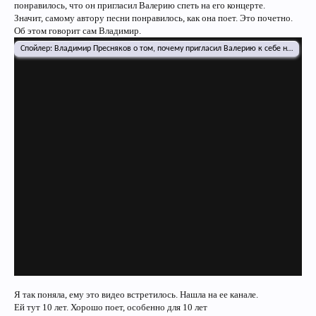
понравилось, что он пригласил Валерию спеть на его концерте.
Значит, самому автору песни понравилось, как она поет. Это почетно.
Об этом говорит сам Владимир.
Спойлер:
Владимир Пресняков о том, почему пригласил Валерию к себе на конце
Я так поняла, ему это видео встретилось. Нашла на ее канале.
Ей тут 10 лет. Хорошо поет, особенно для 10 лет