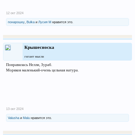
12 окт 2024
понарошку
,
Bulka
и
Лусия М
нравится это.
Крышесноска
гигант мысли
Понравилась Нелли, Зураб.
Моряков маленький-очень цельная натура.
13 окт 2024
Valusha
и
Malu
нравится это.