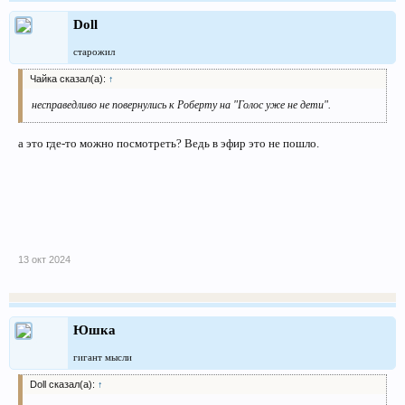
Doll
старожил
Чайка сказал(а):
↑
несправедливо не повернулись к Роберту на "Голос уже не дети".
а это где-то можно посмотреть? Ведь в эфир это не пошло.
13 окт 2024
Юшка
гигант мысли
Doll сказал(а):
↑