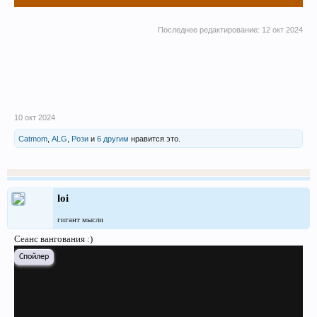
Последнее редактирование:
12 окт 2024
10 окт 2024
Catmom
,
ALG
,
Рози
и
6 другим
нравится это.
loi
гигант мысли
Сеанс вангования :)
Спойлер