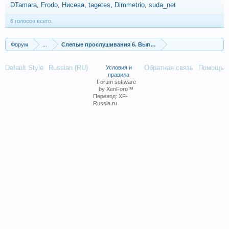
DTamara
Frodo
Нисева
tagetes
Dimmetrio
suda_net
6 голосов всего.
Форум
...
Слепые прослушивания 6. Выпуск от 11.10.2024
Default Style
Russian (RU)
Обратная связь
Помощь
Условия и
правила
Forum software
by XenForo™
Перевод:
XF-
Russia.ru