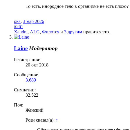
То есть, инородное тело в организме не есть плохо?
ока
,
3 мар 2026
#261
Xandra
,
ALG
,
Филотея
и
3 другим
нравится это.
Laine
Модератор
Регистрация:
20 окт 2018
Сообщения:
3.689
Симпатии:
32.522
Пол:
Женский
Рози сказал(а):
↑
Обсуждать чужую внешность это прям фу для 