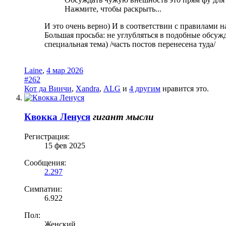
Нажмите, чтобы раскрыть...
И это очень верно) И в соответствии с правилами 
Большая просьба: не углубляться в подобные обсуж
специальная тема) /часть постов перенесена туда/
Laine
,
4 мар 2026
#262
Кот да Винчи
,
Xandra
,
ALG
и
4 другим
нравится это.
Квокка Ленуся
гигант мысли
Регистрация:
15 фев 2025
Сообщения:
2.297
Симпатии:
6.922
Пол:
Женский