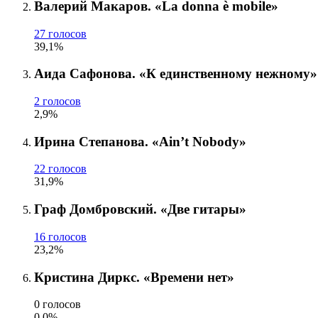
Валерий Макаров. «La donna è mobile»
27 голосов
39,1%
Аида Сафонова. «К единственному нежному»
2 голосов
2,9%
Ирина Степанова. «Ain’t Nobody»
22 голосов
31,9%
Граф Домбровский. «Две гитары»
16 голосов
23,2%
Кристина Диркс. «Времени нет»
0 голосов
0,0%