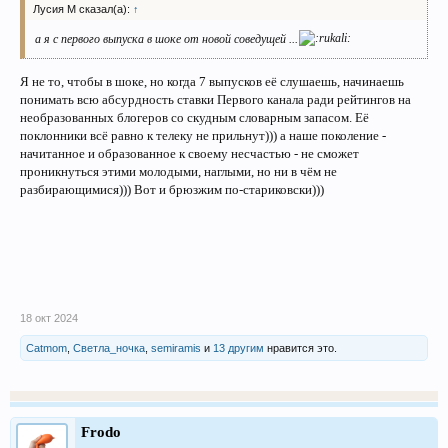
Лусия М сказал(а):
↑
а я с первого выпуска в шоке от новой соведущей ...
Я не то, чтобы в шоке, но когда 7 выпусков её слушаешь, начинаешь
понимать всю абсурдность ставки Первого канала ради рейтингов на
необразованных блогеров со скудным словарным запасом. Её
поклонники всё равно к телеку не прильнут))) а наше поколение -
начитанное и образованное к своему несчастью - не сможет
проникнуться этими молодыми, наглыми, но ни в чём не
разбирающимися))) Вот и брюзжим по-стариковски)))
18 окт 2024
Catmom
,
Светла_ночка
,
semiramis
и
13 другим
нравится это.
Frodo