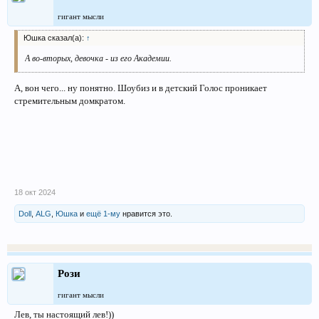
гигант мысли
Юшка сказал(а):
↑
А во-вторых, девочка - из его Академии.
А, вон чего... ну понятно. Шоубиз и в детский Голос проникает
стремительным домкратом.
18 окт 2024
Doll
,
ALG
,
Юшка
и
ещё 1-му
нравится это.
Рози
гигант мысли
Лев, ты настоящий лев!))