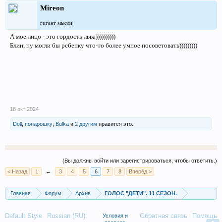
Mireon
гигант мысли
А мое лицо - это гордость льва))))))))))
Блин, ну могли бы ребенку что-то более умное посоветовать)))))))))
18 окт 2024
Doll
,
понарошку
,
Bulka
и
2 другим
нравится это.
(Вы должны войти или зарегистрироваться, чтобы ответить.)
< Назад
1
←
3
4
5
6
7
8
Вперёд >
Главная
Форум
Архив
ГОЛОС "ДЕТИ". 11 СЕЗОН.
Default Style
Russian (RU)
Обратная связь
Помощь
Условия и