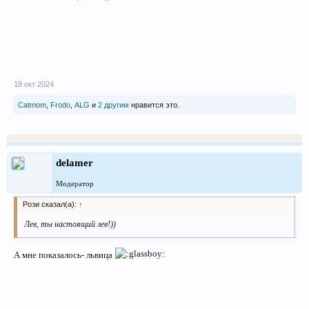
18 окт 2024
Catmom
,
Frodo
,
ALG
и
2 другим
нравится это.
delamer
Модератор
Рози сказал(а):
↑
Лев, ты настоящий лев!))
А мне показалось- львица