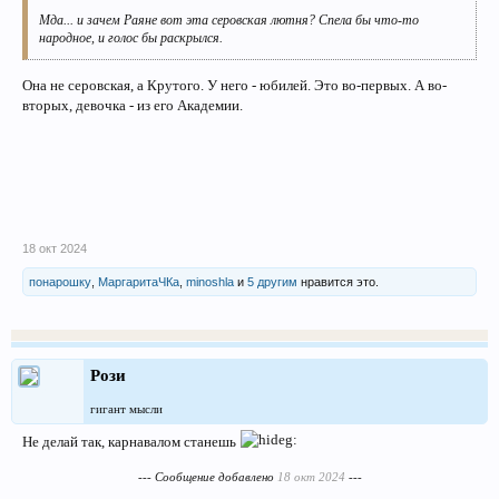
Мда... и зачем Раяне вот эта серовская лютня? Спела бы что-то
народное, и голос бы раскрылся.
Она не серовская, а Крутого. У него - юбилей. Это во-первых. А во-
вторых, девочка - из его Академии.
18 окт 2024
понарошку
,
МаргаритаЧКа
,
minoshla
и
5 другим
нравится это.
Рози
гигант мысли
Не делай так, карнавалом станешь
--- Сообщение добавлено
18 окт 2024
---