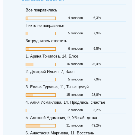
Все понравились
4 голосов
6,3%
Никто не понравился
5 голосов
7,9%
Затрудняюсь ответить
6 голосов
9,5%
1. Арина Точилова, 14, Блюз
16 голосов
25,4%
2. Дмитрий Ильин, 7, Вася
5 голосов
7,9%
3. Елена Турчина, 11, Ты не целуй
15 голосов
23,8%
4. Алия Исмаилова, 14, Продлись, счастье
2 голосов
3,2%
5. Алексей Адамович, 9, Убегай, детка
31 голосов
49,2%
6. Анастасия Маргиева, 11, Восстань