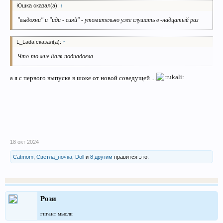
Юшка сказал(а):
↑
"выдохни" и "иди - сияй" - утомительно уже слушать в -надцатый раз
L_Lada сказал(а):
↑
Что-то мне Валя поднадоела
а я с первого выпуска в шоке от новой соведущей ...
18 окт 2024
Catmom
,
Светла_ночка
,
Doll
и
8 другим
нравится это.
Рози
гигант мысли