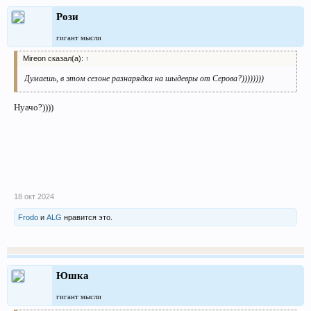
Рози
гигант мысли
Mireon сказал(а):
↑
Думаешь, в этом сезоне разнарядка на шыдевры от Серова?))))))))
Нуачо?))))
18 окт 2024
Frodo
и
ALG
нравится это.
Юшка
гигант мысли