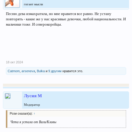
гигант мысли
Песню дева измахратила, но мне нравится все равно. Не устану
повторять - какие же у нас красивые девочки, любой национальности. И
мальчики тоже. И северокорейцы.
18 окт 2024
Catmom
,
arseneva
,
Bulka
и
9 другим
нравится это.
Лусия М
Модератор
Рози сказал(а):
↑
Чета я устала от Вали/Клавы