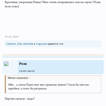
Красивая, уверенная Раяна! Мне очень понравилась она на сцене! И как
пела тоже)
18 окт 2024
Catmom
,
Doll
,
minoshla
и
4 другим
нравится это.
Рози
гигант мысли
Mireon сказал(а):
↑
Мда... и зачем Раяне вот эта серовская лютня? Спела бы что-то
народное, и голос бы раскрылся.
Партия сказала - надо?