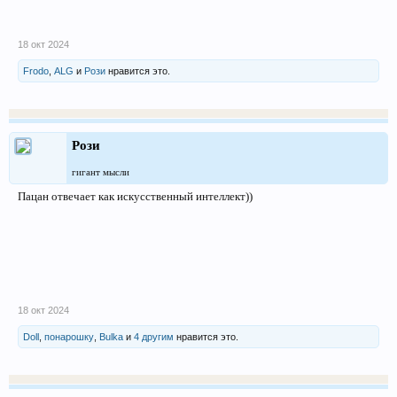
18 окт 2024
Frodo
,
ALG
и
Рози
нравится это.
Рози
гигант мысли
Пацан отвечает как искусственный интеллект))
18 окт 2024
Doll
,
понарошку
,
Bulka
и
4 другим
нравится это.