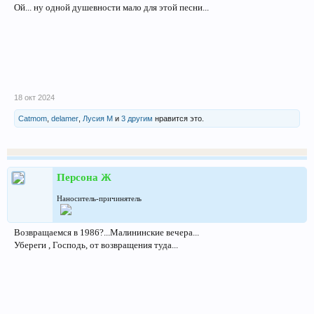
Ой... ну одной душевности мало для этой песни...
18 окт 2024
Catmom
,
delamer
,
Лусия М
и
3 другим
нравится это.
Персона Ж
Наноситель-причинятель
Возвращаемся в 1986?...Малининские вечера...
Убереги , Господь, от возвращения туда...