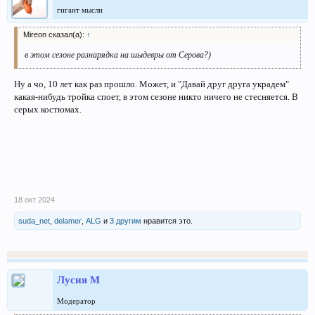
гигант мысли
Mireon сказал(а):
↑
в этом сезоне разнарядка на шыдевры от Серова?)
Ну а чо, 10 лет как раз прошло. Может, и "Давай друг друга украдем"
какая-нибудь тройка споет, в этом сезоне никто ничего не стесняется. В
серых костюмах.
18 окт 2024
suda_net
,
delamer
,
ALG
и
3 другим
нравится это.
Лусия М
Модератор