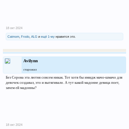
18 окт 2024
Catmom
,
Frodo
,
ALG
и
ещё 1-му
нравится это.
Avilynn
старожил
Без Серова эта лютня совсем никак. Тот хотя бы имидж мачо-шмачо для
девочек создавал, это и вытягивало. А тут какой мадонне девица поет,
зачем ей мадонны?
18 окт 2024