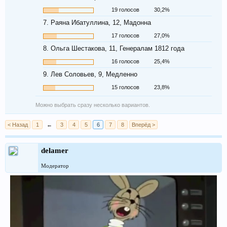
19 голосов
30,2%
7. Раяна Ибатуллина, 12, Мадонна
17 голосов
27,0%
8. Ольга Шестакова, 11, Генералам 1812 года
16 голосов
25,4%
9. Лев Соловьев, 9, Медленно
15 голосов
23,8%
Можно выбрать сразу несколько вариантов.
< Назад
1
←
3
4
5
6
7
8
Вперёд >
delamer
Модератор