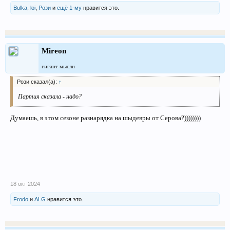
Bulka
,
loi
,
Рози
и
ещё 1-му
нравится это.
Mireon
гигант мысли
Рози сказал(а):
↑
Партия сказала - надо?
Думаешь, в этом сезоне разнарядка на шыдевры от Серова?))))))))
18 окт 2024
Frodo
и
ALG
нравится это.