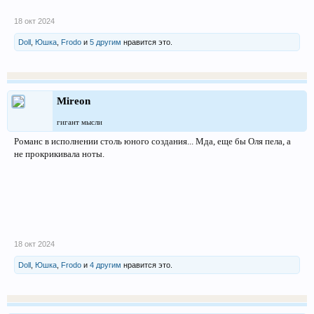
18 окт 2024
Doll
,
Юшка
,
Frodo
и
5 другим
нравится это.
Mireon
гигант мысли
Романс в исполнении столь юного создания... Мда, еще бы Оля пела, а
не прокрикивала ноты.
18 окт 2024
Doll
,
Юшка
,
Frodo
и
4 другим
нравится это.