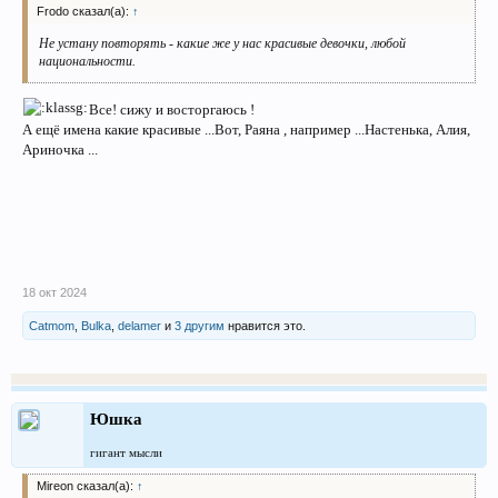
Frodo сказал(а):
↑
Не устану повторять - какие же у нас красивые девочки, любой
национальности.
Все! сижу и восторгаюсь !
А ещё имена какие красивые ...Вот, Раяна , например ...Настенька, Алия,
Ариночка ...
18 окт 2024
Catmom
,
Bulka
,
delamer
и
3 другим
нравится это.
Юшка
гигант мысли
Mireon сказал(а):
↑