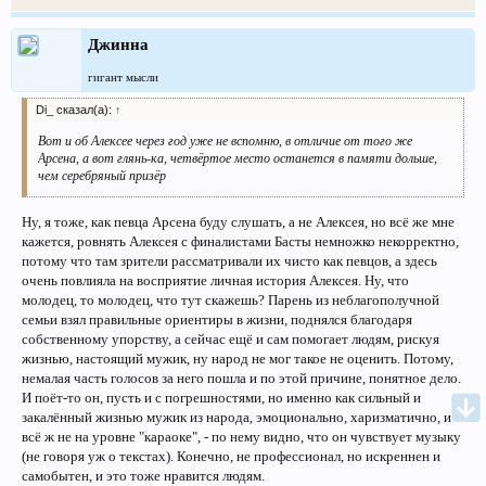
Джинна
гигант мысли
Di_ сказал(а):
↑
Вот и об Алексее через год уже не вспомню, в отличие от того же
Арсена, а вот глянь-ка, четвёртое место останется в памяти дольше,
чем серебряный призёр
Ну, я тоже, как певца Арсена буду слушать, а не Алексея, но всё же мне
кажется, ровнять Алексея с финалистами Басты немножко некорректно,
потому что там зрители рассматривали их чисто как певцов, а здесь
очень повлияла на восприятие личная история Алексея. Ну, что
молодец, то молодец, что тут скажешь? Парень из неблагополучной
семьи взял правильные ориентиры в жизни, поднялся благодаря
собственному упорству, а сейчас ещё и сам помогает людям, рискуя
жизнью, настоящий мужик, ну народ не мог такое не оценить. Потому,
немалая часть голосов за него пошла и по этой причине, понятное дело.
И поёт-то он, пусть и с погрешностями, но именно как сильный и
закалённый жизнью мужик из народа, эмоционально, харизматично, и
всё ж не на уровне "караоке", - по нему видно, что он чувствует музыку
(не говоря уж о текстах). Конечно, не профессионал, но искреннен и
самобытен, и это тоже нравится людям.