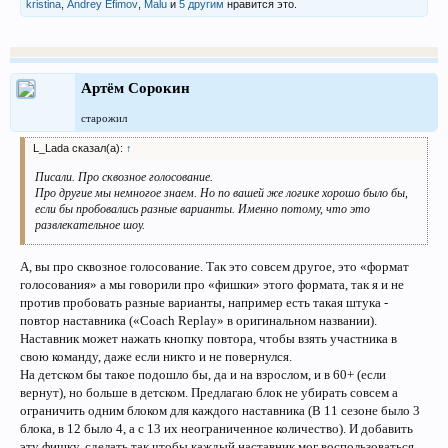
kristina
,
Andrey Efimov
,
Malu
и
5 другим
нравится это.
Артём Сорокин
старожил
L_Lada сказал(а):
↑
Писали. Про сквозное голосование.
Про другие мы немногое знаем. Но по вашей же логике хорошо было бы,
если бы пробовались разные варианты. Именно потому, что это
развлекательное шоу.
А, вы про сквозное голосование. Так это совсем другое, это «формат
голосования» а мы говорили про «фишки» этого формата, так я и не
против пробовать разные варианты, например есть такая штука -
повтор наставника («Coach Replay» в оригинальном названии).
Наставник может нажать кнопку повтора, чтобы взять участника в
свою команду, даже если никто и не повернулся.
На детском бы такое подошло бы, да и на взрослом, и в 60+ (если
вернут), но больше в детском. Предлагаю блок не убирать совсем а
ограничить одним блоком для каждого наставника (В 11 сезоне было 3
блока, в 12 было 4, а с 13 их неограниченное количество). И добавить
эту фишку, сделать так чтобы каждый наставник мог воспользоваться