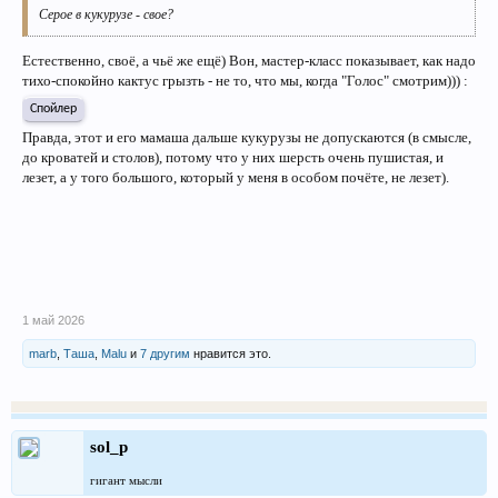
Серое в кукурузе - свое?
Естественно, своё, а чьё же ещё) Вон, мастер-класс показывает, как надо
тихо-спокойно кактус грызть - не то, что мы, когда "Голос" смотрим))) :
Спойлер
Правда, этот и его мамаша дальше кукурузы не допускаются (в смысле,
до кроватей и столов), потому что у них шерсть очень пушистая, и
лезет, а у того большого, который у меня в особом почёте, не лезет).
1 май 2026
marb
,
Таша
,
Malu
и
7 другим
нравится это.
sol_p
гигант мысли