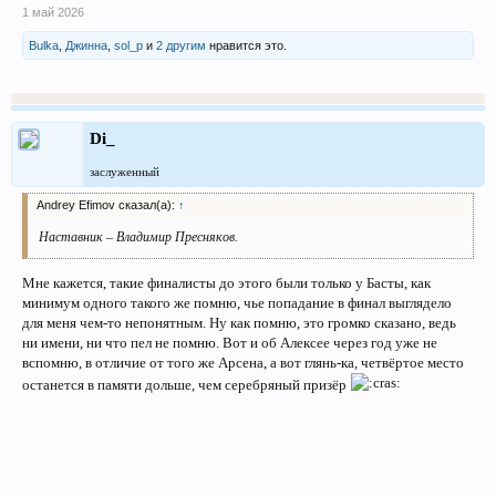
1 май 2026
Bulka
,
Джинна
,
sol_p
и
2 другим
нравится это.
Di_
заслуженный
Andrey Efimov сказал(а):
↑
Наставник – Владимир Пресняков.
Мне кажется, такие финалисты до этого были только у Басты, как
минимум одного такого же помню, чье попадание в финал выглядело
для меня чем-то непонятным. Ну как помню, это громко сказано, ведь
ни имени, ни что пел не помню. Вот и об Алексее через год уже не
вспомню, в отличие от того же Арсена, а вот глянь-ка, четвёртое место
останется в памяти дольше, чем серебряный призёр