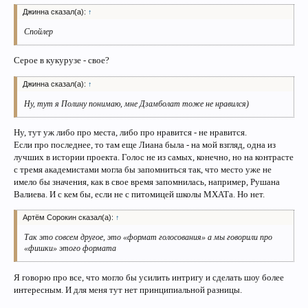
Джинна сказал(а):
↑
Спойлер
Серое в кукурузе - свое?
Джинна сказал(а):
↑
Ну, тут я Полину понимаю, мне Дзамболат тоже не нравился)
Ну, тут уж либо про места, либо про нравится - не нравится.
Если про последнее, то там еще Лиана была - на мой взгляд, одна из
лучших в истории проекта. Голос не из самых, конечно, но на контрасте
с тремя академистами могла бы запомниться так, что место уже не
имело бы значения, как в свое время запомнилась, например, Рушана
Валиева. И с кем бы, если не с питомицей школы МХАТа. Но нет.
Артём Сорокин сказал(а):
↑
Так это совсем другое, это «формат голосования» а мы говорили про
«фишки» этого формата
Я говорю про все, что могло бы усилить интригу и сделать шоу более
интересным. И для меня тут нет принципиальной разницы.