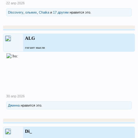
22 апр 2026
Discovery
,
ольмих
,
Chaika
и
17 другим
нравится это.
ALG
гигант мысли
30 апр 2026
Джинна
нравится это.
Di_