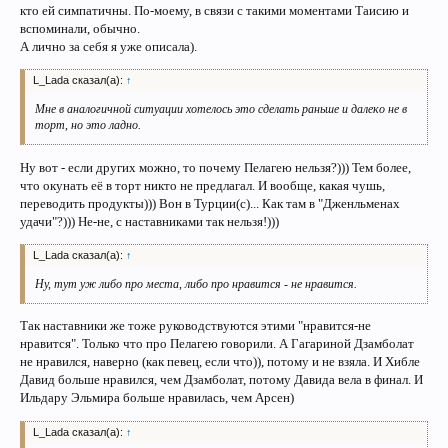
кто ей симпатичны. По-моему, в связи с такими моментами Таисию и
вспоминали, обычно.
А лично за себя я уже описала).
L_Lada сказал(а):
↑
Мне в аналогичной ситуации хотелось это сделать раньше и далеко не в
торт, но это ладно.
Ну вот - если других можно, то почему Пелагею нельзя?))) Тем более,
что окунать её в торт никто не предлагал. И вообще, какая чушь,
переводить продукты))) Вон в Турции(с)... Как там в "Дженльменах
удачи"?))) Не-не, с наставниками так нельзя!)))
L_Lada сказал(а):
↑
Ну, тут уж либо про места, либо про нравится - не нравится.
Так наставники же тоже руководствуются этими "нравится-не
нравится". Только что про Пелагею говорили. А Гагариной Дзамболат
не нравился, наверно (как певец, если что)), потому и не взяла. И Хибле
Давид больше нравился, чем Дзамболат, потому Давида вела в финал. И
Ильдару Эльмира больше нравилась, чем Арсен)
L_Lada сказал(а):
↑