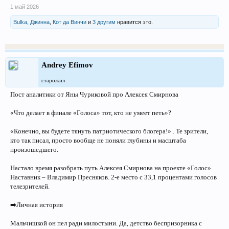
1 май 2026
Bulka
,
Джинна
,
Кот да Винчи
и
3 другим
нравится это.
Andrey Efimov
старожил
Пост аналитики от Яны Чуриковой про Алексея Смирнова
«Что делает в финале «Голоса» тот, кто не умеет петь»?
«Конечно, вы будете тянуть патриотического блогера!» . Те зрители,
кто так писал, просто вообще не поняли глубины и масштаба
произошедшего.
Настало время разобрать путь Алексея Смирнова на проекте «Голос».
Наставник – Владимир Пресняков. 2-е место с 33,1 процентами голосов
телезрителей.
➡️Личная история
Мальчишкой он пел ради милостыни. Да, детство беспризорника с