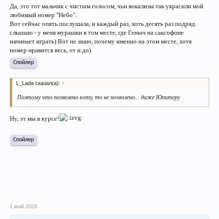
Да, это тот мальчик с чистым голосом, чьи вокализы так украсили мой
любимый номер "Небо".
Вот сейчас опять послушала, и каждый раз, хоть десять раз подряд
слышаю - у меня мурашки в том месте, где Геныч на саксофоне
начинает играть) Вот не знаю, почему именно на этом месте, хотя
номер нравится весь, от и до).
Спойлер
L_Lada сказал(а):
↑
Поэтому что позволено коту, то не позволено... даже Юпитеру
Ну, эт мы в курсе!
Спойлер
1 май 2026