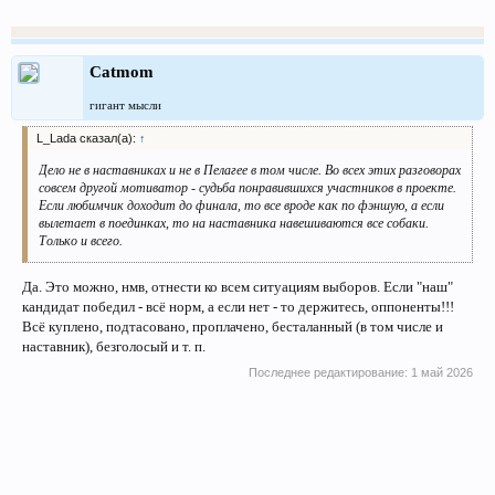
Catmom
гигант мысли
L_Lada сказал(а):
↑
Дело не в наставниках и не в Пелагее в том числе. Во всех этих разговорах
совсем другой мотиватор - судьба понравившихся участников в проекте.
Если любимчик доходит до финала, то все вроде как по фэншую, а если
вылетает в поединках, то на наставника навешиваются все собаки.
Только и всего.
Да. Это можно, нмв, отнести ко всем ситуациям выборов. Если "наш"
кандидат победил - всё норм, а если нет - то держитесь, оппоненты!!!
Всё куплено, подтасовано, проплачено, бесталанный (в том числе и
наставник), безголосый и т. п.
Последнее редактирование:
1 май 2026