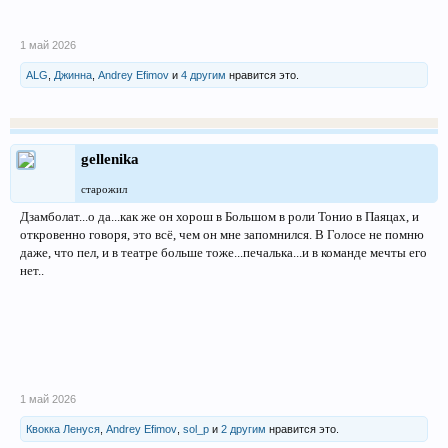
1 май 2026
ALG
,
Джинна
,
Andrey Efimov
и
4 другим
нравится это.
gellenika
старожил
Дзамболат...о да...как же он хорош в Большом в роли Тонио в Паяцах, и
откровенно говоря, это всё, чем он мне запомнился. В Голосе не помню
даже, что пел, и в театре больше тоже...печалька...и в команде мечты его
нет..
1 май 2026
Квокка Ленуся
,
Andrey Efimov
,
sol_p
и
2 другим
нравится это.