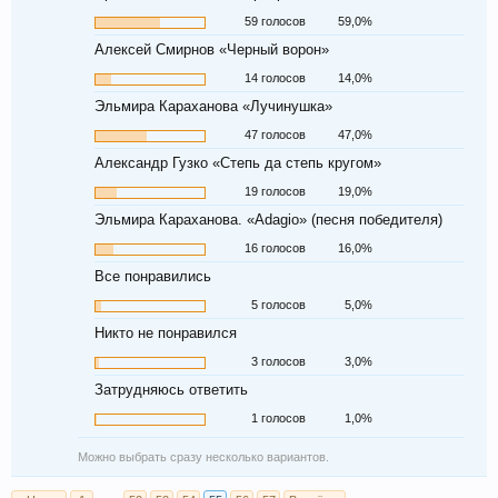
59 голосов
59,0%
Алексей Смирнов «Черный ворон»
14 голосов
14,0%
Эльмира Караханова «Лучинушка»
47 голосов
47,0%
Александр Гузко «Степь да степь кругом»
19 голосов
19,0%
Эльмира Караханова. «Adagio» (песня победителя)
16 голосов
16,0%
Все понравились
5 голосов
5,0%
Никто не понравился
3 голосов
3,0%
Затрудняюсь ответить
1 голосов
1,0%
Можно выбрать сразу несколько вариантов.