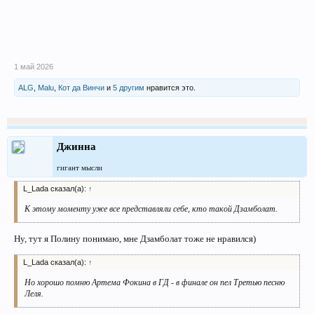
1 май 2026
ALG
,
Malu
,
Кот да Винчи
и
5 другим
нравится это.
Джинна
гигант мысли
L_Lada сказал(а):
↑
К этому моменту уже все представляли себе, кто такой Дзамболат.
Ну, тут я Полину понимаю, мне Дзамболат тоже не нравился)
L_Lada сказал(а):
↑
Но хорошо помню Артема Фокина в ГД - в финале он пел Третью песню
Леля.