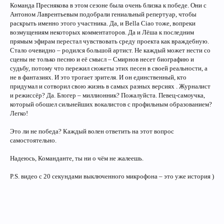
Команда Преснякова в этом сезоне была очень близка к победе. Они с
Антоном Лаврентьевым подобрали гениальный репертуар, чтобы
раскрыть именно этого участника. Да, и Bella Ciao тоже, вопреки
возмущениям некоторых комментаторов. Да и Лёша к последним
прямым эфирам перестал чувствовать среду проекта как враждебную.
Стало очевидно – родился большой артист. Не каждый может нести со
сцены не только песню и её смысл – Смирнов несет биографию и
судьбу, потому что пережил сюжеты этих песен в своей реальности, а
не в фантазиях. И это трогает зрителя. И он единственный, кто
придумал и сотворил свою жизнь в самых разных версиях . Журналист
и режиссёр? Да. Блогер – миллионник? Пожалуйста. Певец-самоучка,
который обошел сильнейших вокалистов с профильным образованием?
Легко!
Это ли не победа? Каждый волен ответить на этот вопрос
самостоятельно.
Надеюсь, Команданте, ты ни о чём не жалеешь.
P.S. видео с 20 секундами выключенного микрофона – это уже история )