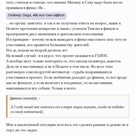
того, считала и считаю, что именно Милану и Севу надо было вести
прямиком в финал. Но...
Спойлер:
Сюда, ибо все-таки оффтоп
... но прошу заметить: я так и не получила ответа на вопрос, какие к
Пелагее претензии конкретно в связи с успехом Таисии в финале и
проигрышем двух мальчишек в зрительском голосовании.
И в принципе - почему нельзя выводить в финал массового шоу того из
участников, кто нравится большинству зрителей.
Что ж, пошли на второй десяток лет.
На всякий случай - я в курсе, что проект называется ГОЛОС.
А вообще могу только повторить то, что писала позавчера, кажется.
Дело не в наставниках и не в Пелагее в том числе. Во всех этих
разговорах совсем другой мотиватор - судьба понравившихся
участников в проекте. Если любимчик доходит до финала, то все вроде
как по фэншую, а если вылетает в поединках, то на наставника
навешиваются все собаки. Только и всего.
Джинна сказал(а):
↑
А 3 года назад мне хотелось его в торт лицом окунуть, когда он победил
со своей подопечной).
Мне в аналогичной ситуации хотелось это сделать раньше и далеко не в
торт, но это ладно.