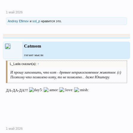
1 май 2026
Andrey Efimov
и
sol_p
нравится это.
Catmom
гигант мысли
L_Lada сказал(а):
↑
И прошу запомнить, что кот - древнее неприкосновенное животное. (с)
Поэтому что позволено коту, то не позволено... даже Юпитеру.
ДА-ДА-ДА!!!
1 май 2026