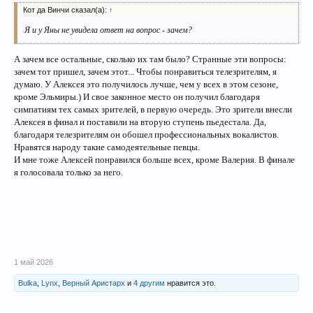
Кот да Винчи сказал(а):
↑
Я и у Яны не увидела ответ на вопрос - зачем?
А зачем все остальные, сколько их там было? Странные эти вопросы:
зачем тот пришел, зачем этот... Чтобы понравиться телезрителям, я
думаю. У Алексея это получилось лучше, чем у всех в этом сезоне,
кроме Эльмиры.) И свое законное место он получил благодаря
симпатиям тех самых зрителей, в первую очередь. Это зрители внесли
Алексея в финал и поставили на вторую ступень пьедестала. Да,
благодаря телезрителям он обошел профессиональных вокалистов.
Нравятся народу такие самодеятельные певцы.
И мне тоже Алексей понравился больше всех, кроме Валерия. В финале
я голосовала только за него.
1 май 2026
Bulka
,
Lynx
,
Верный Аристарх
и
4 другим
нравится это.