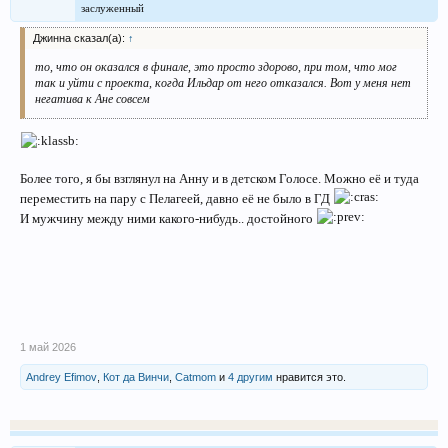
заслуженный
Джинна сказал(а):
↑
то, что он оказался в финале, это просто здорово, при том, что мог
так и уйти с проекта, когда Ильдар от него отказался. Вот у меня нет
негатива к Ане совсем
Более того, я бы взглянул на Анну и в детском Голосе. Можно её и туда
переместить на пару с Пелагеей, давно её не было в ГД
И мужчину между ними какого-нибудь.. достойного
1 май 2026
Andrey Efimov
,
Кот да Винчи
,
Catmom
и
4 другим
нравится это.