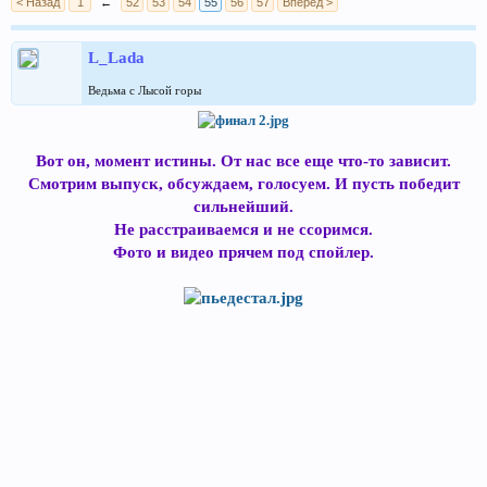
< Назад
1
←
52
53
54
55
56
57
Вперёд >
L_Lada
Ведьма с Лысой горы
Вот он, момент истины. От нас все еще что-то зависит.
Смотрим выпуск, обсуждаем, голосуем. И пусть победит
сильнейший.
Не расстраиваемся и не ссоримся.
Фото и видео прячем под спойлер.