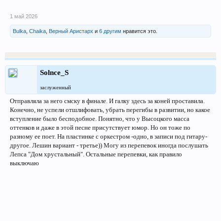
1 май 2026
Bulka
,
Chaika
,
Верный Аристарх
и
6 другим
нравится это.
Solnce_S
заслуженный
Отправляла за него смску в финале. И галку здесь за коней проставила.
Конечно, не успели отшлифовать, убрать перегибы в развитии, но какое
вступление было бесподобное. Понятно, что у Высоцкого масса
оттенков и даже в этой песне присутствует юмор. Но он тоже по
разному ее поет. На пластинке с оркестром -одно, в записи под гитару-
другое. Лешин вариант - третье)) Могу из перепевок иногда послушать
Лепса "Дом хрустальный". Остальные перепевки, как правило
выключаю