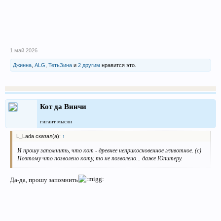
1 май 2026
Джинна
,
ALG
,
ТетьЗина
и
2 другим
нравится это.
Кот да Винчи
гигант мысли
L_Lada сказал(а):
↑
И прошу запомнить, что кот - древнее неприкосновенное животное. (с)
Поэтому что позволено коту, то не позволено... даже Юпитеру.
Да-да, прошу запомнить