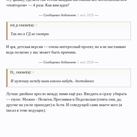
«повтором» — 4 раза. Как вам идея?
--- Сообщение добавлено
1 май 2026
---
sol_p сказал(а):
↑
Так-то я ГД не смотрю.
И зря, детская версия — очень интересный проект, но я не настаиваю
ведь полагаю у вас может быть причина.
--- Сообщение добавлено
1 май 2026
---
Di_ сказал(а):
↑
И мужчину между ними какого-нибудь.. достойного
Лучше двойное кресло между ними ещё раз. Вводить и сразу убирать
— глупо. Можно - Пелагея, Пресняков и Подольская (опять они, да,
другие на ум не приходят) и Асти. И соведущей сами знаете кого (я
писал в теме ведущих).