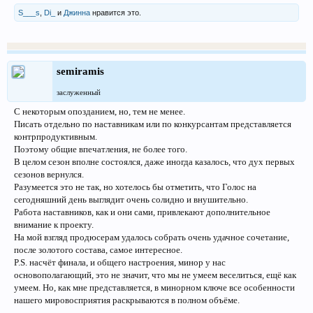
S___s
,
Di_
и
Джинна
нравится это.
semiramis
заслуженный
С некоторым опозданием, но, тем не менее.
Писать отдельно по наставникам или по конкурсантам представляется
контрпродуктивным.
Поэтому общие впечатления, не более того.
В целом сезон вполне состоялся, даже иногда казалось, что дух первых
сезонов вернулся.
Разумеется это не так, но хотелось бы отметить, что Голос на
сегодняшний день выглядит очень солидно и внушительно.
Работа наставников, как и они сами, привлекают дополнительное
внимание к проекту.
На мой взгляд продюсерам удалось собрать очень удачное сочетание,
после золотого состава, самое интересное.
P.S. насчёт финала, и общего настроения, минор у нас
основополагающий, это не значит, что мы не умеем веселиться, ещё как
умеем. Но, как мне представляется, в минорном ключе все особенности
нашего мировосприятия раскрываются в полном объёме.