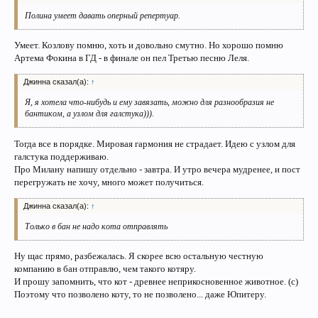
Полина умеет давать оперный репертуар.
Умеет. Козлову помню, хоть и довольно смутно. Но хорошо помню
Артема Фокина в ГД - в финале он пел Третью песню Леля.
Джинна сказал(а):
↑
Я, я хотела что-нибудь и ему завязать, можно для разнообразия не
бантиком, а узлом для галстука))).
Тогда все в порядке. Мировая гармония не страдает. Идею с узлом для
галстука поддерживаю.
Про Милану напишу отдельно - завтра. И утро вечера мудренее, и пост
перегружать не хочу, много может получиться.
Джинна сказал(а):
↑
Только в бан не надо кота отправлять
Ну щас прямо, разбежалась. Я скорее всю остальную честную
компанию в бан отправлю, чем такого котяру.
И прошу запомнить, что кот - древнее неприкосновенное животное. (с)
Поэтому что позволено коту, то не позволено... даже Юпитеру.