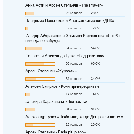
Анна Асти и Арсен Степанян «The Prayer»
28 голосов
28,0%
Владимир Пресняков и Алексей Смирнов «ДНК»
7 голосов
7,0%
Ильдар Абдразаков и Эльмира Караханова «Я тебя
никогда не забуду»
54 голосов
54,0%
Пелагея и Александр Гузко «Под ракитою»
63 голосов
63,0%
Арсен Степанян «Журавли»
34 голосов
34,0%
Алексей Смирнов «Кони привередливые
14 голосов
14,0%
Эльмира Караханова «Нежность»
31 голосов
31,0%
Александр Гузко «Любо мне, когда Дон разливается»
23 голосов
23,0%
Арсен Степанян «Parla più piano»