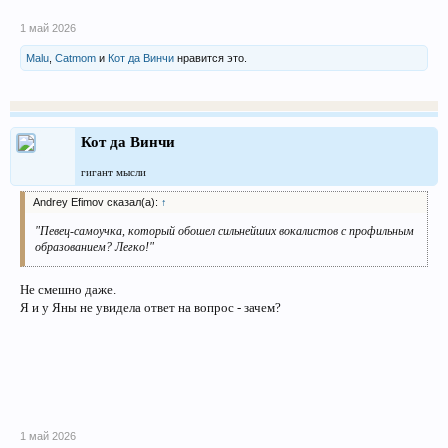
1 май 2026
Malu
,
Catmom
и
Кот да Винчи
нравится это.
Кот да Винчи
гигант мысли
Andrey Efimov сказал(а):
↑
"Певец-самоучка, который обошел сильнейших вокалистов с профильным
образованием? Легко!"
Не смешно даже.
Я и у Яны не увидела ответ на вопрос - зачем?
1 май 2026