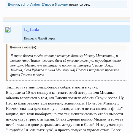
Джинна
,
sol_p
,
Andrey Efimov
и
5 другим
нравится это.
L_Lada
Ведьма с Лысой горы
Джинна сказал(а):
↑
Я лично болела тогда за потрясающую девочку Милану Мирзаханян, и
помню, что Пелагея сначала дала ей ужасно сложную, неудобную песню,
которую Милана еле вытянула, а потом из пятерых (Таисия, Азер,
Милана, Сева Рудаков и Анна Мошкорина) Пелагея напрямую провела в
финал Таисию и Азера
Так... вот тут мне понадобилось собрать мозги в кучку.
Впервые за 10 лет слышу в контексте этой истории имя Миланы,
обычно говорится о том, как Таисия посмела обойти Севу и Азера. Ну,
Настю Дмитрачкову еще поначалу вспоминали. Но чтобы Милану...
Насчет "сначала дала сложную песню, а потом не тех повела в финал" -
видимо, все-таки наоборот, но это так, исключительно чтобы вывести
из-под удара трио с птицами. Очень хорошо помню Милану и тоже за
нее болела, а в допе разрывалась между нею и Севой. И не думала про
"неудобно" и "еле вытянула", а просто получала удовольствие. Более