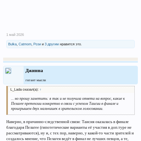
1 май 2026
Bulka
,
Catmom
,
Рози
и
3 другим
нравится это.
Джинна
гигант мысли
L_Lada сказал(а):
↑
... но прошу заметить: я так и не получила ответа на вопрос, какие к
Пелагее претензии конкретно в связи с успехом Таисии в финале и
проигрышем двух мальчишек в зрительском голосовании.
Наверно, в причинно-следственной связи: Таисия оказалась в финале
благодаря Пелагее (гипотетические варианты её участия в доп.туре не
рассматриваются), ну и, с тех пор, наверно, у какой-то части зрителей и
создалось мнение, что Пелагея ведёт в финал не лучших певцов, а те,