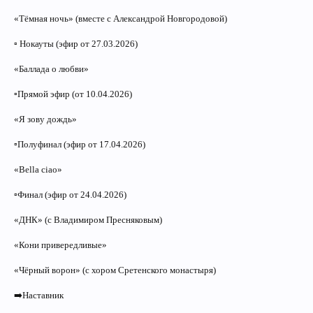
«Тёмная ночь» (вместе с Александрой Новгородовой)
▫️ Нокауты (эфир от 27.03.2026)
«Баллада о любви»
▫️Прямой эфир (от 10.04.2026)
«Я зову дождь»
▫️Полуфинал (эфир от 17.04.2026)
«Bella ciao»
▫️Финал (эфир от 24.04.2026)
«ДНК» (с Владимиром Пресняковым)
«Кони привередливые»
«Чёрный ворон» (с хором Сретенского монастыря)
➡️Наставник