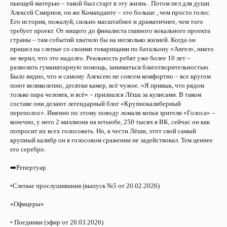
пьющей матерью – такой был старт в эту жизнь . Потом пел для души.
Алексей Смирнов, он же Команданте – это больше , чем просто голос.
Его история, пожалуй, сильно масштабнее и драматичнее, чем того
требует проект. От нищего до финалиста главного вокального проекта
страны – там событий хватило бы на несколько жизней. Когда он
пришел на слепые со своими товарищами по батальону «Ангел», никто
не верил, что это надолго. Реальность ребят уже более 10 лет –
развозить гуманитарную помощь, заниматься благотворительностью.
Было видно, что и самому Алексею не совсем комфортно – все кругом
поют великолепно, десятки камер, всё чужое. «Я привык, что рядом
только пара человек, и всё» – признался Лёша за кулисами. В таком
составе они делают легендарный блог «Крупнокалиберный
переполох». Именно по этому поводу ломали копья зрители «Голоса» –
конечно, у него 2 миллиона на ютьюбе, 250 тысяч в ВК, сейчас он как
попросит их всех голосовать. Но, к чести Лёши, этот свой самый
крупный калибр он в голосовом сражении не задействовал. Тем ценнее
его серебро.
➡️Репертуар
▫️Слепые прослушивания (выпуск №5 от 20.02.2026)
«Офицеры»
▫️ Поединки (эфир от 20.03.2026)