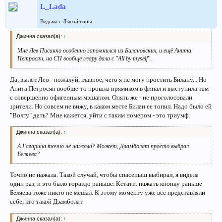
L_Lada
Ведьма с Лысой горы
Джинна сказал(а):
↑
Мне Лев Писанко особенно запомнился из Билановских, и ещё Анита
Петросян, на СП вообще жару дала с "All by myself".
Да, вылет Лео - пожалуй, главное, чего я не могу простить Билану... Но
Анита Петросян вообще-то прошла прямиком в финал и выступила там
с совершенно офигенным мэшапом. Опять же - не проголосовали
зрители. Но совсем не вижу, в каком месте Билан ее топил. Надо было ей
"Волгу" дать? Мне кажется, уйти с таким номером - это триумф.
Джинна сказал(а):
↑
А Гагарина точно не нажала? Может, Дзамболат просто выбрал
Беляева?
Точно не нажала. Такой случай, чтобы спасеныш выбирал, я видела
один раз, и это было гораздо раньше. Кстати. нажать кнопку раньше
Беляева тоже никто не мешал. К этому моменту уже все представляли
себе, кто такой Дзамболат.
Джинна сказал(а):
↑