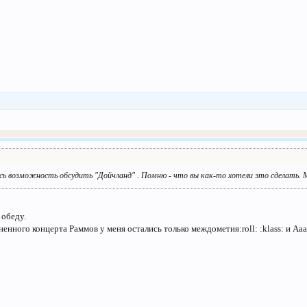
сь возможность обсудить "Дойчланд" . Помню - что вы как-то хотели это сделать.
 обеду.
нного концерта Раммов у меня остались только междометия:roll: :klass: и Аааа