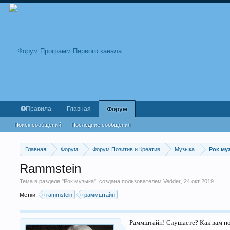
Правила
Главная
Форум
Поиск сообщений
Последние сообщения
Главная
Форум
Форум Позитив и Креатив
Музыка
Рок му
Rammstein
Тема в разделе "
Рок музыка
", создана пользователем
Vedder
,
24 окт 2019
.
Метки:
rammstein
раммштайн
Раммштайн! Слушаете? Как вам п