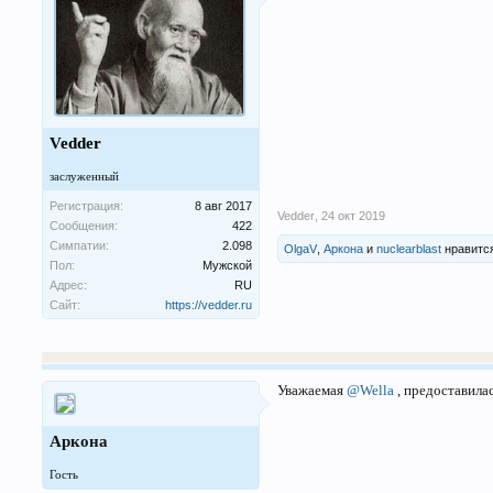
Vedder
заслуженный
Регистрация:
8 авг 2017
Vedder
,
24 окт 2019
Сообщения:
422
Симпатии:
2.098
OlgaV
,
Аркона
и
nuclearblast
нравится
Пол:
Мужской
Адрес:
RU
Сайт:
https://vedder.ru
Уважаемая
@Wella
, предоставила
Аркона
Гость