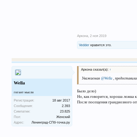
Аркона
,
2 ноя 2019
Vedder
нравится это.
Аркона сказал(а):
↑
Уважаемая
@Wella
, предоставила
Wella
Было дело)
гигант мысли
Но, как говорится, хороша ложка к
Регистрация:
18 авг 2017
После посещения грандиозного огне
Сообщения:
2.393
Симпатии:
23.825
Пол:
Женский
Адрес:
Ленинград-СПб-точка.ру