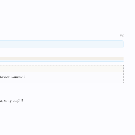
#2
 Может начнем.?.
, хочу ещё!!!