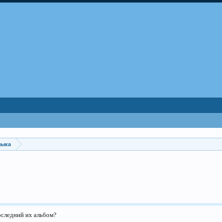
зыка
оследний их альбом?