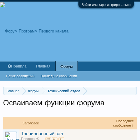
Войти или зарегистрироваться
Правила
Главная
Форум
Поиск сообщений
Последние сообщения
Главная
Форум
Технический отдел
Осваиваем функции форума
Последнее
Заголовок
сообщение ↓
Тренировочный зал
Персона Ж
...
39
40
41