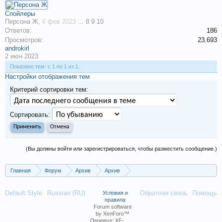
Спойлеры
Персона Ж
,
6 фев 2023
...
8
9
10
Ответов:
186
Просмотров:
23.693
androkirl
2 июн 2023
Показано тем: с 1 по 1 из 1.
Настройки отображения тем
Критерий сортировки тем:
Сортировать:
(Вы должны войти или зарегистрироваться, чтобы разместить сообщение.)
Главная
Форум
Архив
Архив
Голос. 11 сезон. 2023 год.
Default Style
Russian (RU)
Обратная связь
Помощь
Условия и
правила
Forum software
by XenForo™
Перевод:
XF-