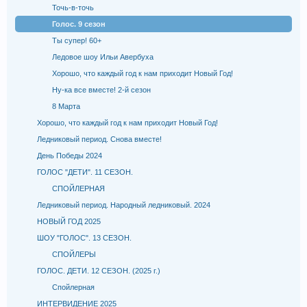
Точь-в-точь
Голос. 9 сезон
Ты супер! 60+
Ледовое шоу Ильи Авербуха
Хорошо, что каждый год к нам приходит Новый Год!
Ну-ка все вместе! 2-й сезон
8 Марта
Хорошо, что каждый год к нам приходит Новый Год!
Ледниковый период. Снова вместе!
День Победы 2024
ГОЛОС "ДЕТИ". 11 СЕЗОН.
СПОЙЛЕРНАЯ
Ледниковый период. Народный ледниковый. 2024
НОВЫЙ ГОД 2025
ШОУ "ГОЛОС". 13 СЕЗОН.
СПОЙЛЕРЫ
ГОЛОС. ДЕТИ. 12 СЕЗОН. (2025 г.)
Спойлерная
ИНТЕРВИДЕНИЕ 2025