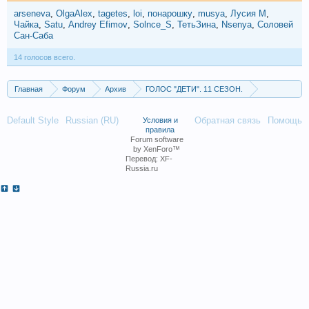
arseneva
OlgaAlex
tagetes
loi
понарошку
musya
Лусия М
Чайка
Satu
Andrey Efimov
Solnce_S
ТетьЗина
Nsenya
Соловей
Сан-Саба
14 голосов всего.
Главная
Форум
Архив
ГОЛОС "ДЕТИ". 11 СЕЗОН.
Дополнительный этап. Выпуск от 15.11.2024.
Default Style
Russian (RU)
Обратная связь
Помощь
Условия и
правила
Forum software
by XenForo™
Перевод:
XF-
Russia.ru