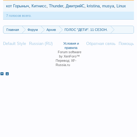
кот Горыныч
Китнисс
Thunder
ДмитрийС
kristina
musya
Linux
7 голосов всего.
Главная
Форум
Архив
ГОЛОС "ДЕТИ". 11 СЕЗОН.
Дополнительный этап. Выпуск от 15.11.2024.
Default Style
Russian (RU)
Обратная связь
Помощь
Условия и
правила
Forum software
by XenForo™
Перевод:
XF-
Russia.ru