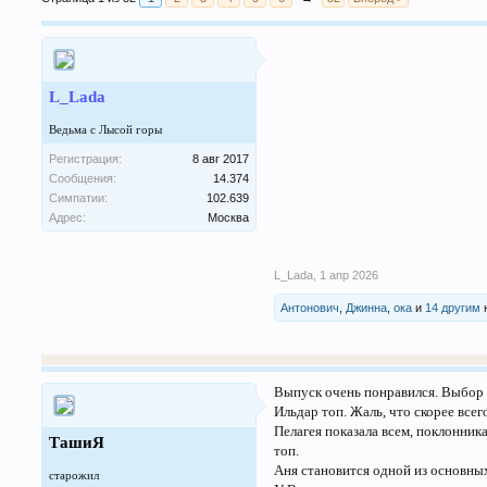
L_Lada
Ведьма с Лысой горы
Регистрация:
8 авг 2017
Сообщения:
14.374
Симпатии:
102.639
Адрес:
Москва
L_Lada
,
1 апр 2026
Антонович
,
Джинна
,
ока
и
14 другим
Выпуск очень понравился. Выбор 
Ильдар топ. Жаль, что скорее все
Пелагея показала всем, поклонник
ТашиЯ
топ.
Аня становится одной из основных
старожил