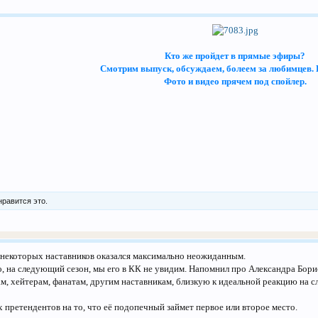
Кто же пройдет в прямые эфиры?
Смотрим выпуск, обсуждаем, болеем за любимцев. 
Фото и видео прячем под спойлер.
нравится это.
некоторых наставников оказался максимально неожиданным.
го, на следующий сезон, мы его в КК не увидим. Напомнил про Александра Бор
ам, хейтерам, фанатам, другим наставникам, близкую к идеальной реакцию на 
 претендентов на то, что её подопечный займет первое или второе место.