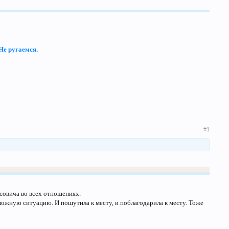
Не ругаемся.
#1
исовича во всех отношениях.
сложную ситуацию. И пошутила к месту, и поблагодарила к месту. Тоже