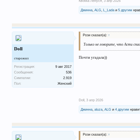
Квокка Ленуся
,
3 апр 2026
Джинна
,
ALG
,
L_Lada
и
5 другим
нрав
Рози сказал(а):
↑
Только не говорите, что Асти спа
Doll
Почти угадала))
старожил
Регистрация:
9 авг 2017
Сообщения:
536
Симпатии:
2.919
Пол:
Женский
Doll
,
3 апр 2026
Джинна
,
aluza
,
ALG
и
4 другим
нравит
Рози сказал(а):
↑