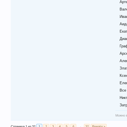
Арт
Вал
Ива
Аид
Ека
Диа
Гра
Арс
Алек
Зла
Ксе
Еле
Все
Ник
Зат
Можно в
Страница 1 из 32
1
2
3
4
5
6
→
32
Вперёд >