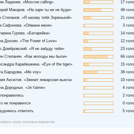
ем Леденев. «Moscow calling»
17 гол
ерий Макаров. «На заре ты ее не буди»
49 гол
н Степанов. «Я назову тебя Зоренькой»
21 гол
а Сафонова. «Обмани меня»
3 гол
терина Гурова. «Батарейка»
14 гол
на Дохоян. «The Power of Love»
12 гол
ф Домбровский. «Я не забуду тебя»
23 гол
ен Степанян. «Как молоды мы были»
66 гол
сандра Карабешкина. «Eye of the tiger»
15 гол
та Барздова. «Me voy»
38 гол
ния Аксютик. «Звенит январская вьюга»
10 гол
на Дородных. «Je t'aime»
4 гол
 понравились
2 гол
то не понравился
0 гол
рудняюсь ответить
5 гол
ыбрать сразу несколько вариантов.