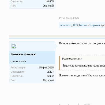
Симпатии:
40.405
Пол:
Женский
Рози
,
3 апр 2026
arseneva
,
ALG
,
Mireon
и
5 другим
нра
Вангую- Аннушке кого-то подогна
Квокка Ленуся
Рози сказал(а):
↑
гигант мысли
Только не говорите, что Асти спа
Регистрация:
15 фев 2025
Сообщения:
2.297
Я тоже так подумала.Нас уже двое
Симпатии:
6.922
Пол:
Женский