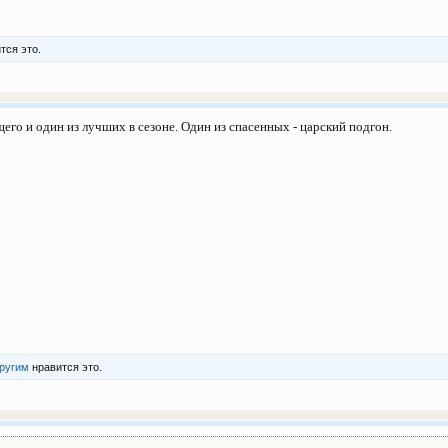
тся это.
го и один из лучших в сезоне. Один из спасенных - царский подгон.
другим
нравится это.