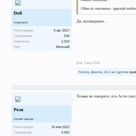
Один из спасенных - царский подго
Doll
Да, неожиданно…
старожил
Регистрация:
9 авг 2017
Сообщения:
536
Симпатии:
2.919
Пол:
Женский
Doll
,
3 апр 2026
Xandra
,
Джинна
,
ALG
и
4 другим
нрав
Только не говорите, что Асти спа
Рози
гигант мысли
Регистрация:
18 янв 2022
Сообщения:
5.581