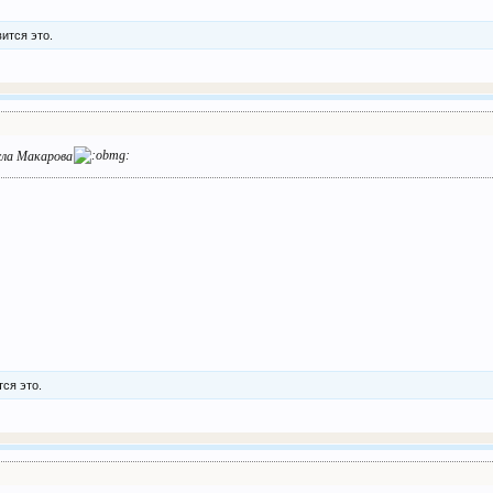
ится это.
сла Макарова
ся это.