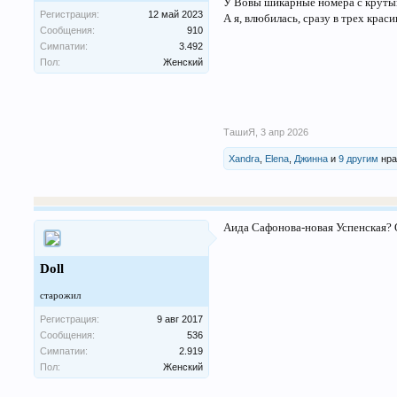
У Вовы шикарные номера с круты
Регистрация:
12 май 2023
А я, влюбилась, сразу в трех крас
Сообщения:
910
Симпатии:
3.492
Пол:
Женский
ТашиЯ
,
3 апр 2026
Xandra
,
Elena
,
Джинна
и
9 другим
нра
Аида Сафонова-новая Успенская? 
Doll
старожил
Регистрация:
9 авг 2017
Сообщения:
536
Симпатии:
2.919
Пол:
Женский