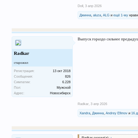
Doll
,
3 апр 2026
Джинна
,
aluza
,
ALG
и
ещё 1-му
нрави
Выпуск гораздо сильнее предыдуще
Radkar
старожил
Регистрация:
13 окт 2018
Сообщения:
826
Симпатии:
6.228
Пол:
Мужской
Адрес:
Новосибирск
Radkar
,
3 апр 2026
Xandra
,
Джинна
,
Andrey Efimov
и
16 
Radkar сказал(а):
↑