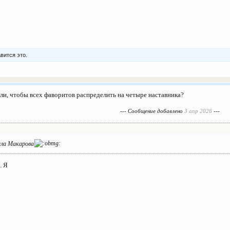
вится это.
ли, чтобы всех фаворитов распределить на четыре наставника?
--- Сообщение добавлено
3 апр 2026
---
сла Макарова
. Я