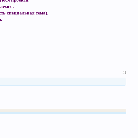
юся проекта.
аемся.
ть специальная тема).
.
#1