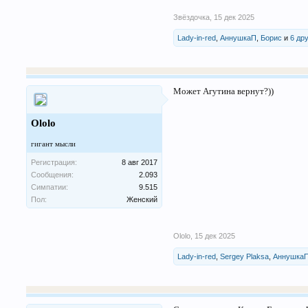
Звёздочка
,
15 дек 2025
Lady-in-red
,
АннушкаП
,
Борис
и
6 др
Может Агутина вернут?))
Ololo
гигант мысли
Регистрация:
8 авг 2017
Сообщения:
2.093
Симпатии:
9.515
Пол:
Женский
Ololo
,
15 дек 2025
Lady-in-red
,
Sergey Plaksa
,
Аннушка