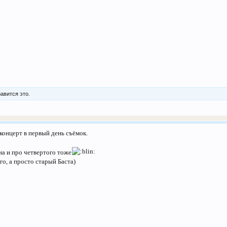
авится это.
 концерт в первый день съёмок.
на и про четвертого тоже
го, а просто старый Баста)