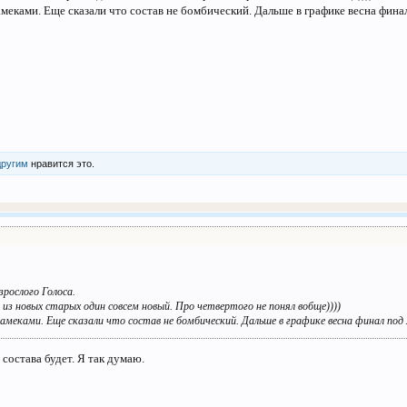
намеками. Еще сказали что состав не бомбический. Дальше в графике весна фина
другим
нравится это.
зрослого Голоса.
 из новых старых один совсем новый. Про четвертого не понял вобще))))
намеками. Еще сказали что состав не бомбический. Дальше в графике весна финал под 
 состава будет. Я так думаю.