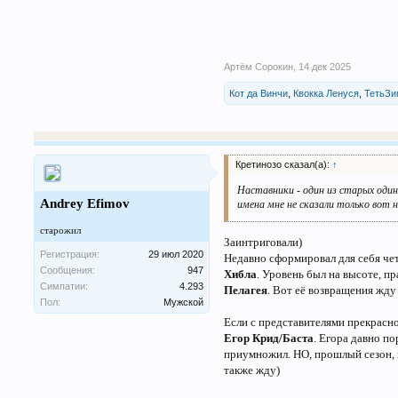
Артём Сорокин
,
14 дек 2025
Кот да Винчи
,
Квокка Ленуся
,
ТетьЗи
Кретинозо сказал(а):
↑
Наставники - один из старых один
Andrey Efimov
имена мне не сказали только вот 
старожил
Заинтриговали)
Регистрация:
29 июл 2020
Недавно сформировал для себя чет
Сообщения:
947
Хибла
. Уровень был на высоте, п
Симпатии:
4.293
Пелагея
. Вот еë возвращения жду
Пол:
Мужской
Если с представителями прекрасно
Егор Крид/Баста
. Егора давно по
приумножил. НО, прошлый сезон, к
также жду)