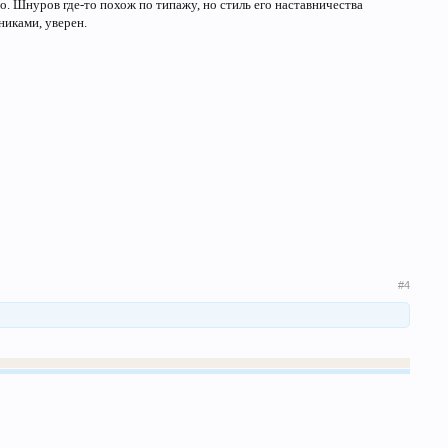
но. Шнуров где-то похож по типажу, но стиль его наставничества
никами, уверен.
#4