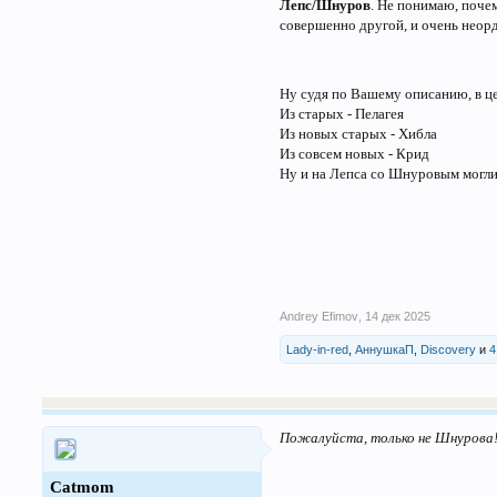
Лепс/Шнуров
. Не понимаю, почем
совершенно другой, и очень неорд
Ну судя по Вашему описанию, в ц
Из старых - Пелагея
Из новых старых - Хибла
Из совсем новых - Крид
Ну и на Лепса со Шнуровым могли 
Andrey Efimov
,
14 дек 2025
Lady-in-red
,
АннушкаП
,
Discovery
и
4
Пожалуйста,
только не Шнурова!!
Catmom