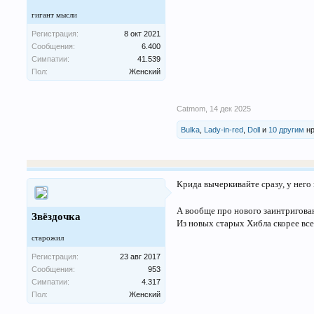
гигант мысли
Регистрация:
8 окт 2021
Сообщения:
6.400
Симпатии:
41.539
Пол:
Женский
Catmom
,
14 дек 2025
Bulka
,
Lady-in-red
,
Doll
и
10 другим
нр
Крида вычеркивайте сразу, у него
А вообще про нового заинтригова
Звёздочка
Из новых старых Хибла скорее все
старожил
Регистрация:
23 авг 2017
Сообщения:
953
Симпатии:
4.317
Пол:
Женский