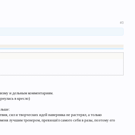
#3
ализму и дельным комментариям.
рнулась в кресло)
ольше:
твия, сил и творческих идей наверняка не растерял, а только
я меня лучшим тренером, превзошёл самого себя в разы, поэтому его