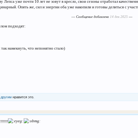
у Лепса уже почти 10 лет не зовут в кресло, свои сезоны отработал качествен
инарный. Опять же, сил и энергии оба уже накопили и готовы делиться с участ
--- Сообщение добавлено
14 дек 2025
---
елом подходят:
так намекнуть, что непонятно стало)
 другим
нравится это.
!!!!!