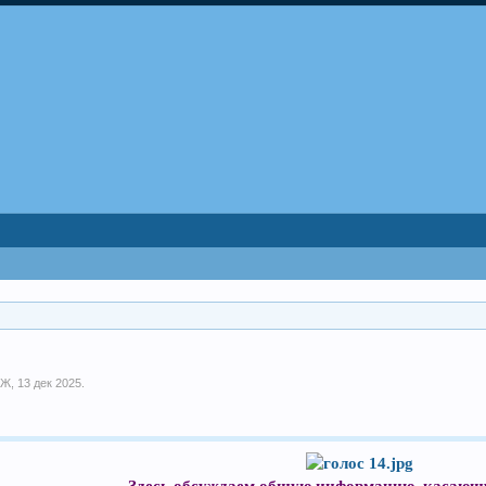
 Ж
,
13 дек 2025
.