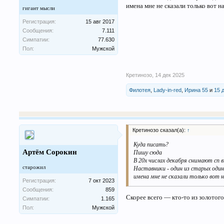
имена мне не сказали только вот 
гигант мысли
Регистрация:
15 авг 2017
Сообщения:
7.111
Симпатии:
77.630
Пол:
Мужской
Кретинозо
,
14 дек 2025
Филотея
,
Lady-in-red
,
Ирина 55
и
15 
Кретинозо сказал(а):
↑
Куда писать?
Артём Сорокин
Пишу сюда
В 20х числах декабря снимают сп в
старожил
Наставники - один из старых один
имена мне не сказали только вот 
Регистрация:
7 окт 2023
Сообщения:
859
Скорее всего — кто-то из золотого
Симпатии:
1.165
Пол:
Мужской