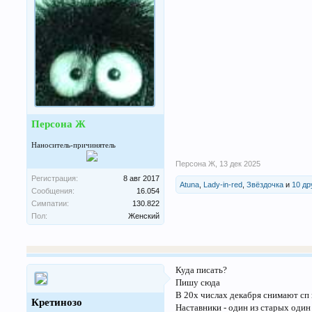
Персона Ж
Наноситель-причинятель
Персона Ж
,
13 дек 2025
Регистрация:
8 авг 2017
Atuna
,
Lady-in-red
,
Звёздочка
и
10 др
Сообщения:
16.054
Симпатии:
130.822
Пол:
Женский
Куда писать?
Пишу сюда
В 20х числах декабря снимают сп 
Кретинозо
Наставники - один из старых один