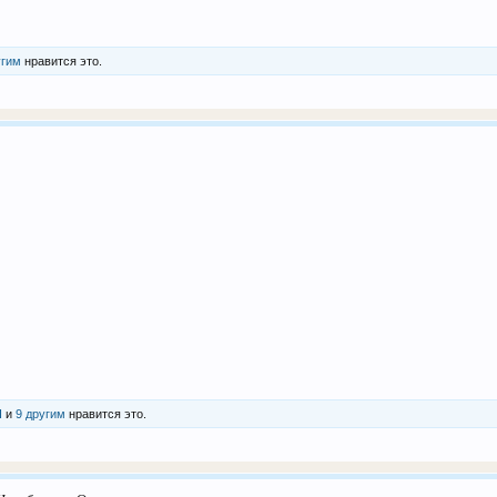
угим
нравится это.
П
и
9 другим
нравится это.