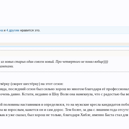
на
и
4 другим
нравится это.
 из новых старых один совсем новый. Про четвертого не понял вобще))))
намеками.
вёрку (скорее шестёрку) на этот сезон:
равда, последний сезон был сильно хорош во многом благодаря еë профессион
 очень давно. Кстати, недавно в Шоу Воли она намекнула, что с радостью бы ве
й половины наставников я определился, то на мужские кресла кандидатов поб
ра ко взрослым, кажется он и сам дорос. Тем более, за два с лишним года отсутс
ак я уже сказал, был хорош не только, благодаря Хибле, именно Баста стал дл