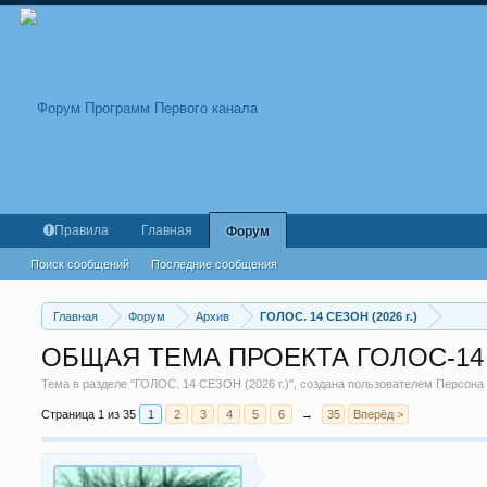
Правила
Главная
Форум
Поиск сообщений
Последние сообщения
Главная
Форум
Архив
ГОЛОС. 14 СЕЗОН (2026 г.)
ОБЩАЯ ТЕМА ПРОЕКТА ГОЛОС-14
Тема в разделе "
ГОЛОС. 14 СЕЗОН (2026 г.)
", создана пользователем
Персона
Страница 1 из 35
1
2
3
4
5
6
→
35
Вперёд >