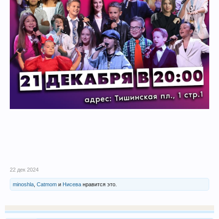
22 дек 2024
minoshla
,
Catmom
и
Нисева
нравится это.