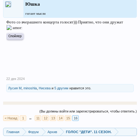
Юшка
гигант мысли
Фото со вчерашнего концерта голосят))) Приятно, что они дружат
Спойлер
22 дек 2024
Лусия М
,
minoshla
,
Нисева
и
5 другим
нравится это.
(Вы должны войти или зарегистрироваться, чтобы ответить.)
< Назад
1
←
11
12
13
14
15
16
Главная
Форум
Архив
ГОЛОС "ДЕТИ". 11 СЕЗОН.