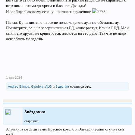
петуха пустил. В моем понимании это разные вещи. Он не справился с
верхними нотами до хрипа и блеянья. Дважды!
И вообще. Факовому сезону - честно заслуженное.
Пы.сы. Кривляются они все не по-молодежному, а по-обезьяньему.
Посмотрите, вон, на завершившийся ГД, какие растут. Или на ГНД. Мой
сын и его друзья не кривляются, плюются на это дело. Так что не надо
оскорблять молодежь.
1 дек 2024
Andrey Efimov
,
Galchka
,
ALG
и
3 другим
нравится это.
Звёздочка
старожил
А планируются ли темы Красное кресло и Электрический стул на сей
раз?