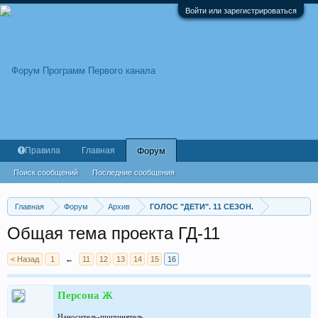
Войти или зарегистрироваться
Правила
Главная
Форум
Поиск сообщений
Последние сообщения
Главная
Форум
Архив
ГОЛОС "ДЕТИ". 11 СЕЗОН.
Общая тема проекта ГД-11
< Назад
1
←
11
12
13
14
15
16
Персона Ж
Наноситель-причинятель