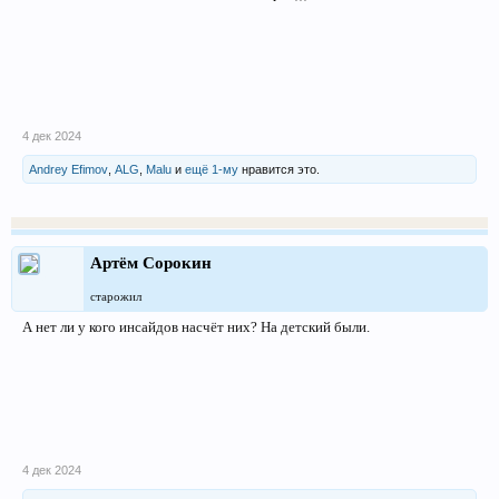
4 дек 2024
Andrey Efimov
,
ALG
,
Malu
и
ещё 1-му
нравится это.
Артём Сорокин
старожил
А нет ли у кого инсайдов насчёт них? На детский были.
4 дек 2024