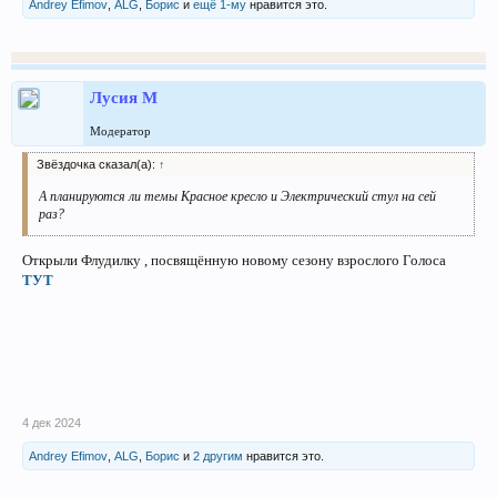
Andrey Efimov
,
ALG
,
Борис
и
ещё 1-му
нравится это.
Лусия М
Модератор
Звёздочка сказал(а):
↑
А планируются ли темы Красное кресло и Электрический стул на сей
раз?
Открыли Флудилку , посвящённую новому сезону взрослого Голоса
ТУТ
4 дек 2024
Andrey Efimov
,
ALG
,
Борис
и
2 другим
нравится это.