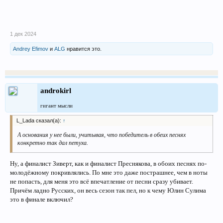
1 дек 2024
Andrey Efimov
и
ALG
нравится это.
androkirl
гигант мысли
L_Lada сказал(а):
↑
А основания у нее были, учитывая, что победитель в обеих песнях
конкретно так дал петуха.
Ну, а финалист Зиверт, как и финалист Преснякова, в обоих песнях по-
молодёжному покривлялись. По мне это даже пострашнее, чем в ноты
не попасть, для меня это всё впечатление от песни сразу убивает.
Причём ладно Русских, он весь сезон так пел, но к чему Юлин Сулима
это в финале включил?