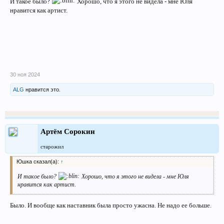
И такое было?
Хорошо, что я этого не видела - мне Юля
нравится как артист.
30 ноя 2024
ALG
нравится это.
Артём Сорокин
старожил
Юшка сказал(а):
↑
И такое было?
Хорошо, что я этого не видела - мне Юля
нравится как артист.
Было. И вообще как наставник была просто ужасна. Не надо ее больше.