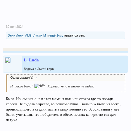
30 ноя 2024
Энни Ленн
,
ALG
,
Лусия М
и
ещё 1-му
нравится это.
L_Lada
Ведьма с Лысой горы
Юшка сказал(а):
↑
И такое было?
Хорошо, что я этого не видела
Было. Но, емнип, она в этот момент шла или стояла где-то позади
кресел. Не сидела в кресле, во всяком случае. Вольно ж было из всего,
происходящего в студии, взять в кадр именно это. А основания у нее
были, учитывая, что победитель в обеих песнях конкретно так дал
петуха.