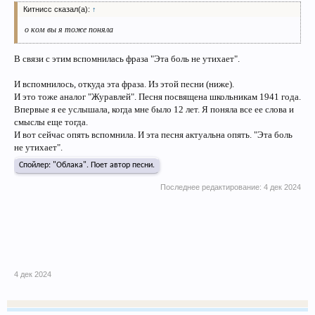
Китнисс сказал(а):
↑
о ком вы я тоже поняла
В связи с этим вспомнилась фраза "Эта боль не утихает".
И вспомнилось, откуда эта фраза. Из этой песни (ниже).
И это тоже аналог "Журавлей". Песня посвящена школьникам 1941 года.
Впервые я ее услышала, когда мне было 12 лет. Я поняла все ее слова и
смыслы еще тогда.
И вот сейчас опять вспомнила. И эта песня актуальна опять. "Эта боль
не утихает".
Спойлер:
"Облака". Поет автор песни.
Последнее редактирование:
4 дек 2024
4 дек 2024