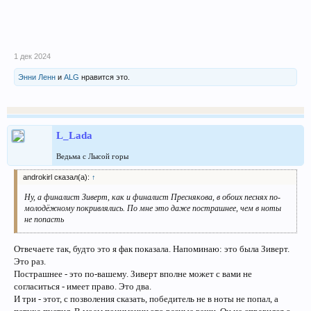
1 дек 2024
Энни Ленн
и
ALG
нравится это.
L_Lada
Ведьма с Лысой горы
androkirl сказал(а):
↑
Ну, а финалист Зиверт, как и финалист Преснякова, в обоих песнях по-
молодёжному покривлялись. По мне это даже пострашнее, чем в ноты
не попасть
Отвечаете так, будто это я фак показала. Напоминаю: это была Зиверт.
Это раз.
Пострашнее - это по-вашему. Зиверт вполне может с вами не
согласиться - имеет право. Это два.
И три - этот, с позволения сказать, победитель не в ноты не попал, а