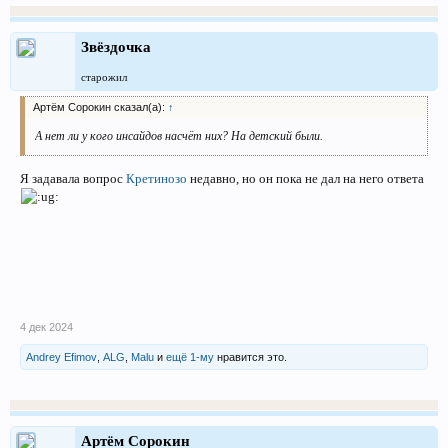
Звёздочка
старожил
Артём Сорокин сказал(а):
↑
А нет ли у кого инсайдов насчёт них? На детский были.
Я задавала вопрос
Кретинозо
недавно, но он пока не дал на него ответа
4 дек 2024
Andrey Efimov
,
ALG
,
Malu
и
ещё 1-му
нравится это.
Артём Сорокин