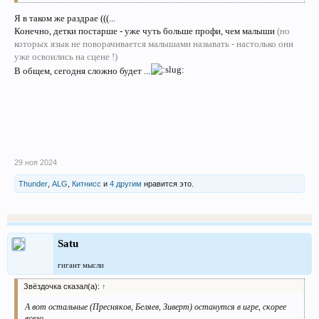
Я в таком же раздрае (((...
Конечно, детки постарше - уже чуть больше профи, чем малыши
(но
которых язык не поворачивается малышами называть - настолько они
уже освоились на сцене !)
В общем, сегодня сложно будет ...
29 ноя 2024
Thunder
,
ALG
,
Китнисс
и
4 другим
нравится это.
Satu
гигант мысли
Звёздочка сказал(а):
↑
А вот остальные (Пресняков, Беляев, Зиверт) останутся в игре, скорее
всего.