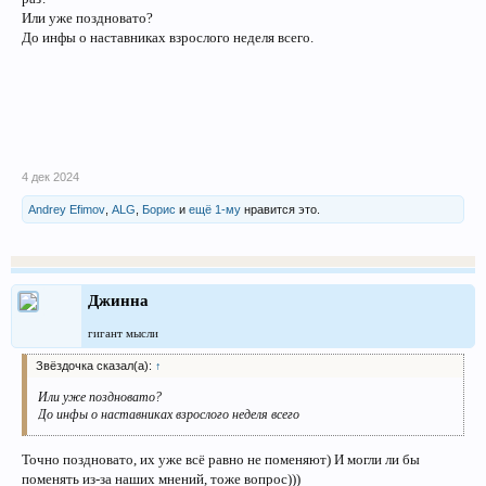
Или уже поздновато?
До инфы о наставниках взрослого неделя всего.
4 дек 2024
Andrey Efimov
,
ALG
,
Борис
и
ещё 1-му
нравится это.
Джинна
гигант мысли
Звёздочка сказал(а):
↑
Или уже поздновато?
До инфы о наставниках взрослого неделя всего
Точно поздновато, их уже всё равно не поменяют) И могли ли бы
поменять из-за наших мнений, тоже вопрос)))