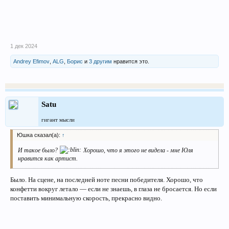
1 дек 2024
Andrey Efimov
,
ALG
,
Борис
и
3 другим
нравится это.
Satu
гигант мысли
Юшка сказал(а):
↑
И такое было?
Хорошо, что я этого не видела - мне Юля
нравится как артист.
Было. На сцене, на последней ноте песни победителя. Хорошо, что
конфетти вокруг летало — если не знаешь, в глаза не бросается. Но если
поставить минимальную скорость, прекрасно видно.