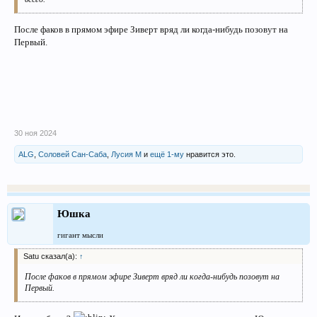
После факов в прямом эфире Зиверт вряд ли когда-нибудь позовут на
Первый.
30 ноя 2024
ALG
,
Соловей Сан-Саба
,
Лусия М
и
ещё 1-му
нравится это.
Юшка
гигант мысли
Satu сказал(а):
↑
После факов в прямом эфире Зиверт вряд ли когда-нибудь позовут на
Первый.