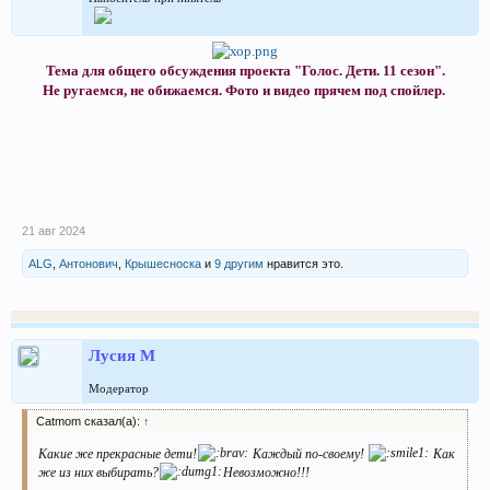
Тема для общего обсуждения проекта "Голос. Дети. 11 сезон".
Не ругаемся, не обижаемся. Фото и видео прячем под спойлер.
21 авг 2024
ALG
,
Антонович
,
Крышесноска
и
9 другим
нравится это.
Лусия М
Модератор
Catmom сказал(а):
↑
Какие же прекрасные дети!
Каждый по-своему!
Как
же из них выбирать?
Невозможно!!!