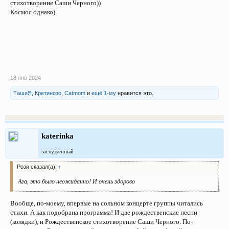
стихотворение Саши Черного))
Космос однако)
18 янв 2024
ТашиЯ
,
Кретинозо
,
Catmom
и
ещё 1-му
нравится это.
katerinka
заслуженный
Рози сказал(а):
↑
Ага, это было неожиданно! И очень здорово
Вообще, по-моему, впервые на сольном концерте группы читались
стихи. А как подобрана программа! И две рождественские песни
(колядки), и Рождественское стихотворение Саши Черного. По-