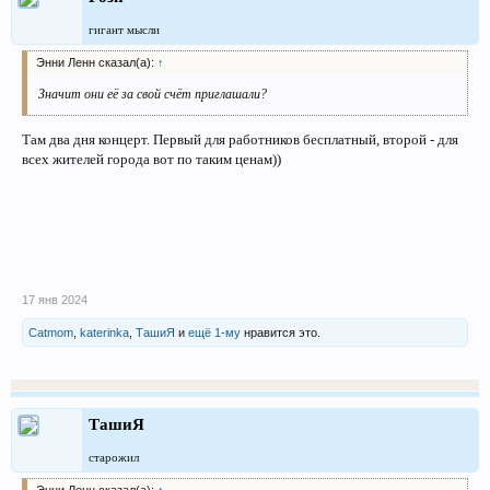
гигант мысли
Энни Ленн сказал(а):
↑
Значит они её за свой счёт приглашали?
Там два дня концерт. Первый для работников бесплатный, второй - для
всех жителей города вот по таким ценам))
17 янв 2024
Catmom
,
katerinka
,
ТашиЯ
и
ещё 1-му
нравится это.
ТашиЯ
старожил