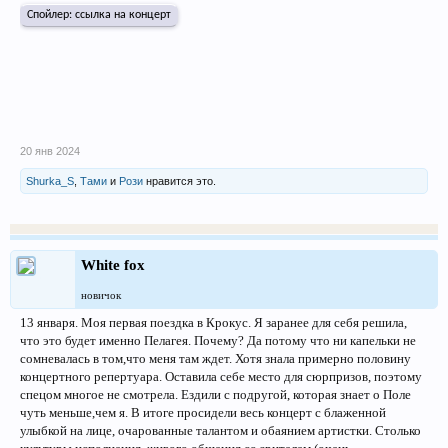
Спойлер:
ссылка на концерт
20 янв 2024
Shurka_S
,
Тами
и
Рози
нравится это.
White fox
новичок
13 января. Моя первая поездка в Крокус. Я заранее для себя решила,
что это будет именно Пелагея. Почему? Да потому что ни капельки не
сомневалась в том,что меня там ждет. Хотя знала примерно половину
концертного репертуара. Оставила себе место для сюрпризов, поэтому
спецом многое не смотрела. Ездили с подругой, которая знает о Поле
чуть меньше,чем я. В итоге просидели весь концерт с блаженной
улыбкой на лице, очарованные талантом и обаянием артистки. Столько