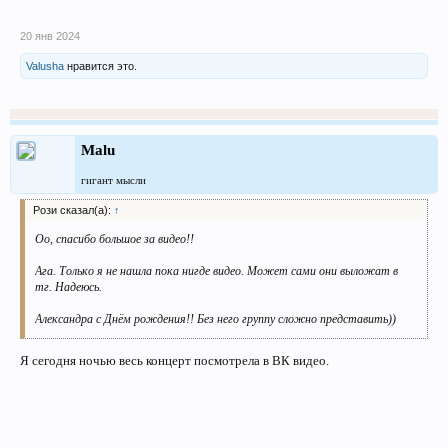
20 янв 2024
Valusha
нравится это.
Malu
гигант мысли
Рози сказал(а):
↑
Оо, спасибо большое за видео!!
Ага. Только я не нашла пока нигде видео. Может сами они выложат в
тг. Надеюсь.
Александра с Днём рождения!! Без него группу сложно представить))
Я сегодня ночью весь концерт посмотрела в ВК видео.