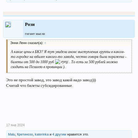
Рози
гигант мысли
Энни Ленн сказал(а):
↑
А какие цены в БКЗ? Я тут увидела анонс выступления группы в каком-
то городке на юбилее какого-то завода, честно говоря была поражена -
билеты от 500 до 1000 руб
. То есть за 500 рублей можно
сходить на Пелагею в провинции ).
Это не простой завод, это завод какой надо завод)))
Считай что билеты субсидированные.
17 янв 2024
Malu
,
Кретинозо
,
katerinka
и
4 другим
нравится это.