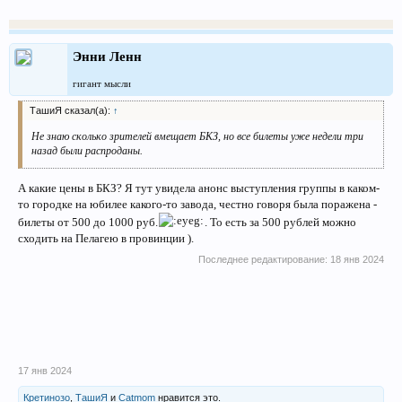
Энни Ленн
гигант мысли
ТашиЯ сказал(а):
↑
Не знаю сколько зрителей вмещает БКЗ, но все билеты уже недели три
назад были распроданы.
А какие цены в БКЗ? Я тут увидела анонс выступления группы в каком-
то городке на юбилее какого-то завода, честно говоря была поражена -
билеты от 500 до 1000 руб.
. То есть за 500 рублей можно
сходить на Пелагею в провинции ).
Последнее редактирование:
18 янв 2024
17 янв 2024
Кретинозо
,
ТашиЯ
и
Catmom
нравится это.