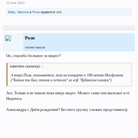
20 янв 2024
Malu
,
Valusha
и
Рози
нравится это.
Рози
гигант мысли
Оо, спасибо большое за видео!!
katerinka сказал(а):
↑
А вчера Поля, оказывается, пела на концерте к 100-летию Мосфильма
("Каким ты был, таким и остался" из к/ф "Кубанские казаки")
Ага. Только я не нашла пока нигде видео. Может сами они выложат в тг.
Надеюсь.
Александра с Днём рождения!! Без него группу сложно представить))