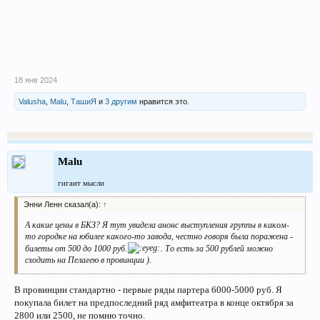
18 янв 2024
Valusha
,
Malu
,
ТашиЯ
и
3 другим
нравится это.
Malu
гигант мысли
Энни Ленн сказал(а):
↑
А какие цены в БКЗ? Я тут увидела анонс выступления группы в каком-
то городке на юбилее какого-то завода, честно говоря была поражена -
билеты от 500 до 1000 руб.
. То есть за 500 рублей можно
сходить на Пелагею в провинции ).
В провинции стандартно - первые ряды партера 6000-5000 руб. Я
покупала билет на предпоследний ряд амфитеатра в конце октября за
2800 или 2500, не помню точно.