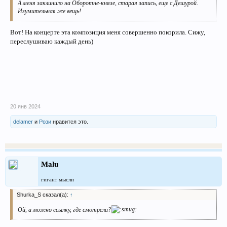
А меня заклинило на Оборотне-князе, старая запись, еще с Дешурой.
Изумительная же вещь!
Вот! На концерте эта композиция меня совершенно покорила. Сижу,
переслушиваю каждый день)
20 янв 2024
delamer
и
Рози
нравится это.
Malu
гигант мысли
Shurka_S сказал(а):
↑
Ой, а можно ссылку, где смотрели?