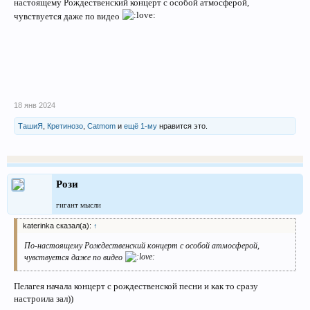
настоящему Рождественский концерт с особой атмосферой,
чувствуется даже по видео
18 янв 2024
ТашиЯ
,
Кретинозо
,
Catmom
и
ещё 1-му
нравится это.
Рози
гигант мысли
katerinka сказал(а):
↑
По-настоящему Рождественский концерт с особой атмосферой,
чувствуется даже по видео
Пелагея начала концерт с рождественской песни и как то сразу
настроила зал))