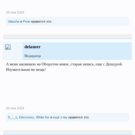
20 янв 2024
Valusha
и
Рози
нравится это.
delamer
Модератор
А меня заклинило на Оборотне-князе, старая запись, еще с Дешурой.
Изумительная же вещь!
20 янв 2024
S___s
,
Discovery
,
White fox
и
ещё 1-му
нравится это.