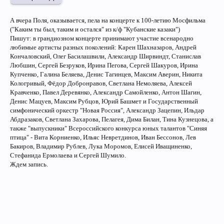
А вчера Поля, оказывается, пела на концерте к 100-летию Мосфильма
("Каким ты был, таким и остался" из к/ф "Кубанские казаки")
Пишут: в грандиозном концерте принимают участие всенародно
любимые артисты разных поколений: Карен Шахназаров, Андрей
Кончаловский, Олег Басилашвили, Александр Ширвиндт, Станислав
Любшин, Сергей Безруков, Ирина Пегова, Сергей Шакуров, Ирина
Купченко, Галина Беляева, Денис Тагинцев, Максим Аверин, Никита
Кологривый, Фёдор Добронравов, Светлана Немоляева, Алексей
Кравченко, Павел Деревянко, Александр Самойленко, Антон Шагин,
Денис Мацуев, Максим Рубцов, Юрий Башмет и Государственный
симфонический оркестр "Новая Россия", Александр Зацепин, Ильдар
Абдразаков, Светлана Захарова, Пелагея, Дима Билан, Тина Кузнецова, а
также "выпускники" Всероссийского конкурса юных талантов "Синяя
птица" - Вита Корниенко, Ильяс Невретдинов, Иван Бессонов, Лев
Бакиров, Владимир Рублев, Лука Моромов, Елисей Иващиненко,
Стефанида Ермолаева и Сергей Шумило.
Ждем запись.