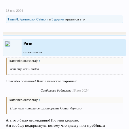
18 янв 2024
ТашиЯ
,
Кретинозо
,
Catmom
и
3 другим
нравится это.
Рози
гигант мысли
katerinka сказал(а):
↑
вот еще есть видео
Спасибо большое! Какое качество хорошее!
--- Сообщение добавлено
18 янв 2024
---
katerinka сказал(а):
↑
Поля еще читала стихотворение Саши Черного
Ага, это было неожиданно! И очень здорово.
А я вообще подпрыгнула, потому что днем учила с ребёнком