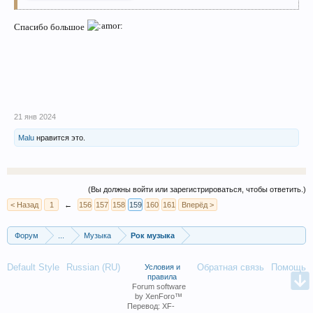
Спасибо большое
21 янв 2024
Malu
нравится это.
(Вы должны войти или зарегистрироваться, чтобы ответить.)
< Назад
1
←
156
157
158
159
160
161
Вперёд >
Форум
...
Музыка
Рок музыка
Default Style
Russian (RU)
Обратная связь
Помощь
Условия и
правила
Forum software
by XenForo™
Перевод:
XF-