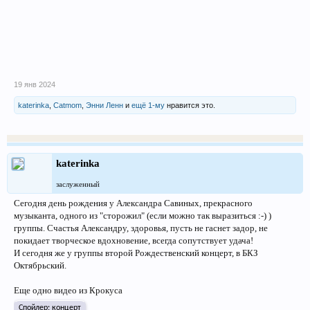
19 янв 2024
katerinka
,
Catmom
,
Энни Ленн
и
ещё 1-му
нравится это.
katerinka
заслуженный
Сегодня день рождения у Александра Савиных, прекрасного
музыканта, одного из "сторожил" (если можно так выразиться :-) )
группы. Счастья Александру, здоровья, пусть не гаснет задор, не
покидает творческое вдохновение, всегда сопутствует удача!
И сегодня же у группы второй Рождественский концерт, в БКЗ
Октябрьский.
Еще одно видео из Крокуса
Спойлер:
концерт