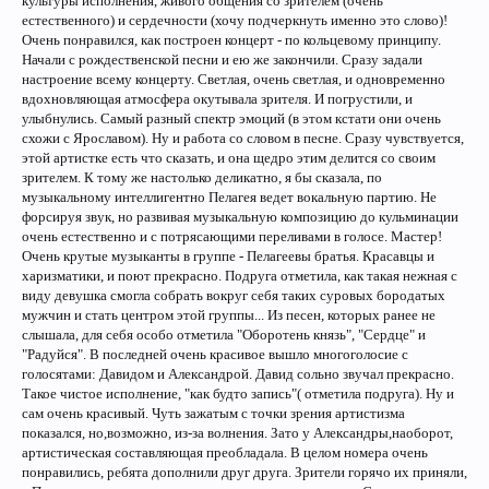
культуры исполнения, живого общения со зрителем (очень
естественного) и сердечности (хочу подчеркнуть именно это слово)!
Очень понравился, как построен концерт - по кольцевому принципу.
Начали с рождественской песни и ею же закончили. Сразу задали
настроение всему концерту. Светлая, очень светлая, и одновременно
вдохновляющая атмосфера окутывала зрителя. И погрустили, и
улыбнулись. Самый разный спектр эмоций (в этом кстати они очень
схожи с Ярославом). Ну и работа со словом в песне. Сразу чувствуется,
этой артистке есть что сказать, и она щедро этим делится со своим
зрителем. К тому же настолько деликатно, я бы сказала, по
музыкальному интеллигентно Пелагея ведет вокальную партию. Не
форсируя звук, но развивая музыкальную композицию до кульминации
очень естественно и с потрясающими переливами в голосе. Мастер!
Очень крутые музыканты в группе - Пелагеевы братья. Красавцы и
харизматики, и поют прекрасно. Подруга отметила, как такая нежная с
виду девушка смогла собрать вокруг себя таких суровых бородатых
мужчин и стать центром этой группы... Из песен, которых ранее не
слышала, для себя особо отметила "Оборотень князь", "Сердце" и
"Радуйся". В последней очень красивое вышло многоголосие с
голосятами: Давидом и Александрой. Давид сольно звучал прекрасно.
Такое чистое исполнение, "как будто запись"( отметила подруга). Ну и
сам очень красивый. Чуть зажатым с точки зрения артистизма
показался, но,возможно, из-за волнения. Зато у Александры,наоборот,
артистическая составляющая преобладала. В целом номера очень
понравились, ребята дополнили друг друга. Зрители горячо их приняли,