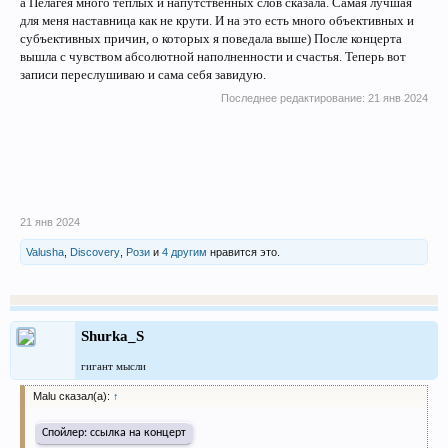
а Пелагея много теплых и напутственных слов сказала. Самая лучшая
для меня наставница как не крути. И на это есть много объективных и
субъективных причин, о которых я поведала выше) После концерта
вышла с чувством абсолютной наполненности и счастья. Теперь вот
записи переслушиваю и сама себя завидую.
Последнее редактирование:
21 янв 2024
21 янв 2024
Valusha
,
Discovery
,
Рози
и
4 другим
нравится это.
Shurka_S
гигант мысли
Malu сказал(а):
↑
Спойлер:
ссылка на концерт