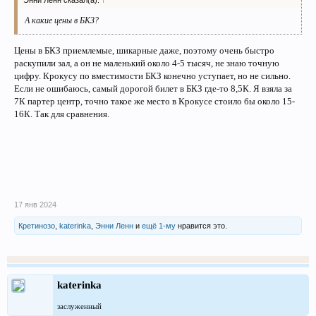
Энни Ленн сказал(а):
↑
А какие цены в БКЗ?
Цены в БКЗ приемлемые, шикарные даже, поэтому очень быстро
раскупили зал, а он не маленький около 4-5 тысяч, не знаю точную
цифру. Крокусу по вместимости БКЗ конечно уступает, но не сильно.
Если не ошибаюсь, самый дорогой билет в БКЗ где-то 8,5К. Я взяла за
7К партер центр, точно такое же место в Крокусе стоило бы около 15-
16К. Так для сравнения.
17 янв 2024
Кретинозо
,
katerinka
,
Энни Ленн
и
ещё 1-му
нравится это.
katerinka
заслуженный