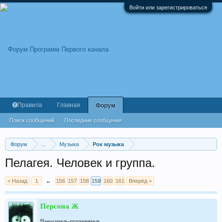
Войти или зарегистрироваться
Правила
Главная
Форум
Поиск сообщений
Последние сообщения
Форум
...
Музыка
Рок музыка
Пелагея. Человек и группа.
< Назад
1
←
156
157
158
159
160
161
Вперёд >
Персона Ж
Наноситель-причинятель