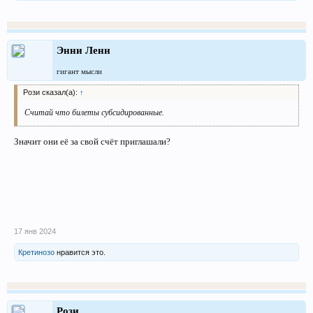
Энни Ленн
гигант мысли
Рози сказал(а):
↑
Считай что билеты субсидированные.
Значит они её за свой счёт приглашали?
17 янв 2024
Кретинозо
нравится это.
Рози