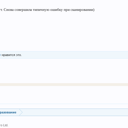
ут. Снова совершила типичную ошибку при сканировании)
у
нравится это.
бразование
o Ltd.