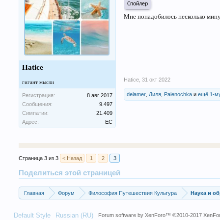
Спойлер
Мне понадобилось несколько мин
Hatice
Hatice
,
31 окт 2022
гигант мысли
delamer
,
Лиля
,
Palenochka
и
ещё 1-м
Регистрация:
8 авг 2017
Сообщения:
9.497
Симпатии:
21.409
Адрес:
ЕС
Страница 3 из 3
< Назад
1
2
3
Поделиться этой страницей
Главная
Форум
Философия Путешествия Культура
Наука и о
Default Style
Russian (RU)
Forum software by XenForo™
©2010-2017 XenFor