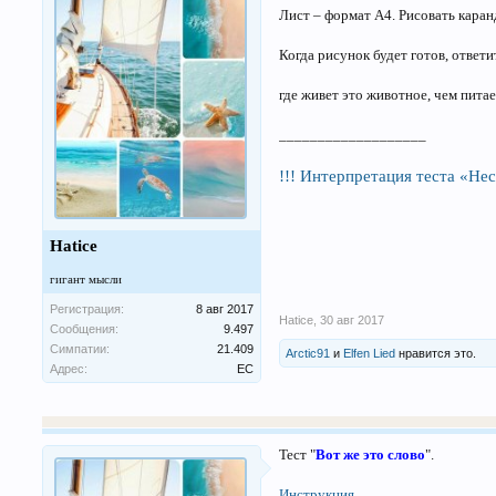
Лист – формат А4. Рисовать кара
Когда рисунок будет готов, ответ
где живет это животное, чем питае
___________________
!!! Интерпретация теста «Н
Hatice
гигант мысли
Регистрация:
8 авг 2017
Hatice
,
30 авг 2017
Сообщения:
9.497
Симпатии:
21.409
Arctic91
и
Elfen Lied
нравится это.
Адрес:
ЕС
Тест "
Вот же это слово
".
Инструкция