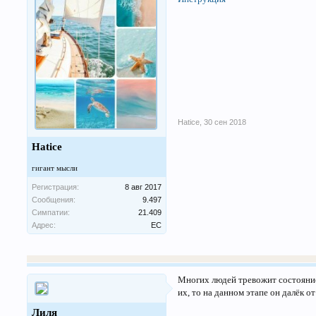
Hatice
,
30 сен 2018
Hatice
гигант мысли
Регистрация:
8 авг 2017
Сообщения:
9.497
Симпатии:
21.409
Адрес:
ЕС
Многих людей тревожит состояние 
их, то на данном этапе он далёк 
Лиля