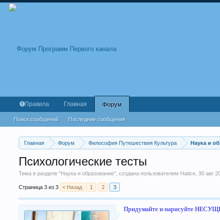
Правила
Главная
Форум
Поиск сообщений
Последние сообщения
Главная
Форум
Философия Путешествия Культура
Наука и о
Психологические тесты
Тема в разделе "
Наука и образование
", создана пользователем
Hatice
,
30 авг 2
Страница 3 из 3
< Назад
1
2
3
Придумайте и нарисуйте НЕСУ