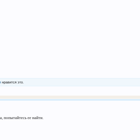
м
нравится это.
, попытайтесь ее найти.