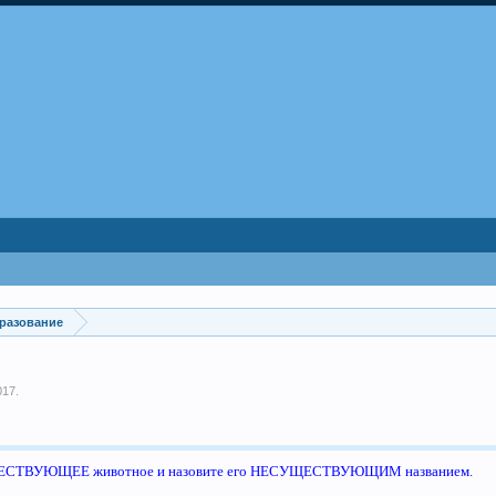
бразование
017
.
ЩЕСТВУЮЩЕЕ животное и назовите его НЕСУЩЕСТВУЮЩИМ названием.