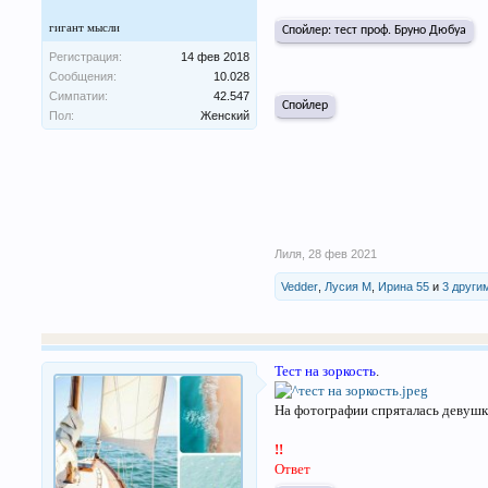
гигант мысли
Спойлер:
тест проф. Бруно Дюбуа
Регистрация:
14 фев 2018
Сообщения:
10.028
Симпатии:
42.547
Спойлер
Пол:
Женский
Лиля
,
28 фев 2021
Vedder
,
Лусия М
,
Ирина 55
и
3 други
Тест на зоркость
.
На фотографии спряталась девушка
!!
Ответ