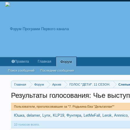
Правила
Главная
Форум
Поиск сообщений
Последние сообщения
Главная
Форум
Архив
ГОЛОС "ДЕТИ". 11 СЕЗОН.
Слепые
Результаты голосования: Чье высту
Пользователи, проголосовавшие за "7. Родькина Ева "Дельтаплан""
Юшка
delamer
Lynx
KLP19
Фунтяра
LetMeFall
Lerok
Annnico
10 голосов всего.