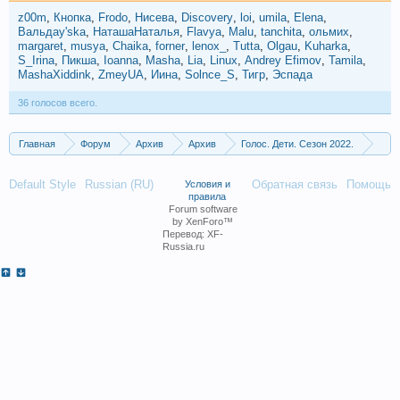
z00m
Кнопка
Frodo
Нисева
Discovery
loi
umila
Elena
Вальдау'ska
НаташаНаталья
Flavya
Malu
tanchita
ольмих
margaret
musya
Chaika
forner
lenox_
Tutta
Olgau
Kuharka
S_Irina
Пикша
Ioanna
Masha
Lia
Linux
Andrey Efimov
Tamila
MashaXiddink
ZmeyUA
Иина
Solnce_S
Тигр
Эспада
36 голосов всего.
Главная
Форум
Архив
Архив
Голос. Дети. Сезон 2022.
Слепые прослушивания 6. Выпуск от 18.03.2022
Default Style
Russian (RU)
Обратная связь
Помощь
Условия и
правила
Forum software
by XenForo™
Перевод:
XF-
Russia.ru