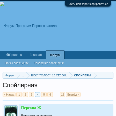
Войти или зарегистрироваться
Правила
Главная
Форум
Поиск сообщений
Последние сообщения
Форум
...
ШОУ "ГОЛОС". 13 СЕЗОН.
СПОЙЛЕРЫ
Спойлерная
< Назад
1
2
3
4
5
6
→
18
Вперёд >
Персона Ж
Наноситель-причинятель