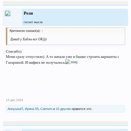
Рози
гигант мысли
Кретинозо сказал(а):
↑
Давид у Хиблы все ОК)))
Спасибо)
Меня сразу отпустило). А то начала уже в башке строить варианты с
Гагариной. И нифига не получалось
14 дек 2024
АннушкаП
,
Ирина 55
,
Catmom
и
10 другим
нравится это.