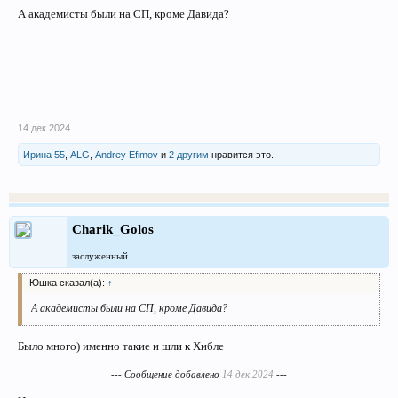
А академисты были на СП, кроме Давида?
14 дек 2024
Ирина 55
,
ALG
,
Andrey Efimov
и
2 другим
нравится это.
Charik_Golos
заслуженный
Юшка сказал(а):
↑
А академисты были на СП, кроме Давида?
Было много) именно такие и шли к Хибле
--- Сообщение добавлено
14 дек 2024
---