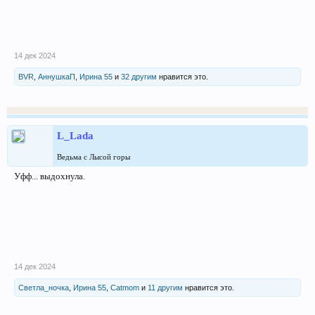
14 дек 2024
BVR
,
АннушкаП
,
Ирина 55
и
32 другим
нравится это.
L_Lada
Ведьма с Лысой горы
Уфф... выдохнула.
14 дек 2024
Светла_ночка
,
Ирина 55
,
Catmom
и
11 другим
нравится это.