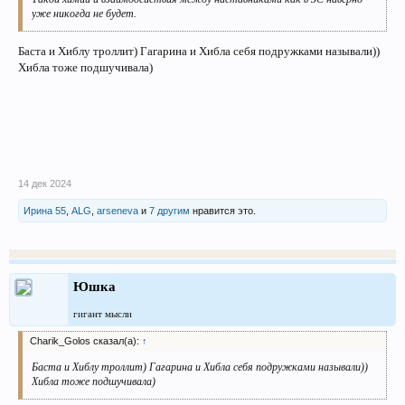
уже никогда не будет.
Баста и Хиблу троллит) Гагарина и Хибла себя подружками называли))
Хибла тоже подшучивала)
14 дек 2024
Ирина 55
,
ALG
,
arseneva
и
7 другим
нравится это.
Юшка
гигант мысли
Charik_Golos сказал(а):
↑
Баста и Хиблу троллит) Гагарина и Хибла себя подружками называли))
Хибла тоже подшучивала)