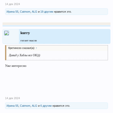
14 дек 2024
Ирина 55
,
Catmom
,
ALG
и
19 другим
нравится это.
kurry
гигант мысли
Кретинозо сказал(а):
↑
Давид у Хиблы все ОК)))
Уже интересно
14 дек 2024
Ирина 55
,
Catmom
,
ALG
и
6 другим
нравится это.