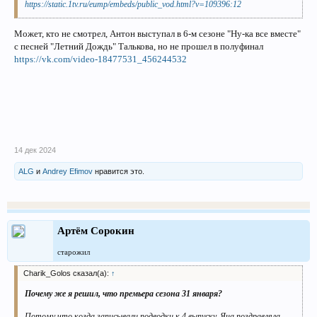
https://static.1tv.ru/eump/embeds/public_vod.html?v=109396:12
Может, кто не смотрел, Антон выступал в 6-м сезоне "Ну-ка все вместе"
с песней "Летний Дождь" Талькова, но не прошел в полуфинал
https://vk.com/video-18477531_456244532
14 дек 2024
ALG
и
Andrey Efimov
нравится это.
Артём Сорокин
старожил
Charik_Golos сказал(а):
↑
Почему же я решил, что премьера сезона 31 января?
Потому что когда записывали подводки к 4 выпуску, Яна поздравляла