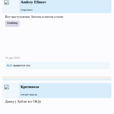
Andrey Efimov
старожил
Вот выступление Антона в пятом сезоне
Спойлер
14 дек 2024
ALG
нравится это.
Кретинозо
гигант мысли
Давид у Хиблы все ОК)))