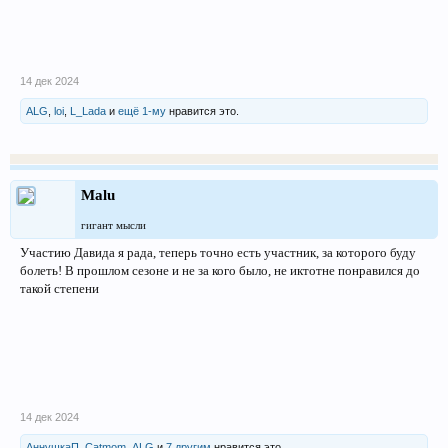
14 дек 2024
ALG
,
loi
,
L_Lada
и
ещё 1-му
нравится это.
Malu
гигант мысли
Участию Давида я рада, теперь точно есть участник, за которого буду
болеть! В прошлом сезоне и не за кого было, не иктотне понравился до
такой степени
14 дек 2024
АннушкаП
,
Catmom
,
ALG
и
7 другим
нравится это.