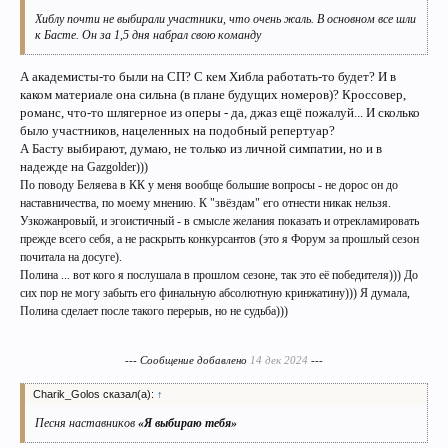
Хиблу почти не выбирали участники, что очень жаль. В основном все шли
к Басте. Он за 1,5 дня набрал свою команду
А академисты-то были на СП? С кем Хибла работать-то будет? И в
каком материале она сильна (в плане будущих номеров)? Кроссовер,
романс, что-то шлягерное из оперы - да, джаз ещё пожалуй... И сколько
было участников, нацеленных на подобный репертуар?
А Басту выбирают, думаю, не только из личной симпатии, но и в
надежде на
Gazgolder)))
По поводу Беляева в КК у меня вообще большие вопросы - не дорос он до
наставничества, по моему мнению. К "звёздам" его отнести никак нельзя.
Узкожанровый, и эгоистичный - в смысле желания показать и отрекламировать
прежде всего себя, а не раскрыть конкурсантов (это я Форум за прошлый сезон
почитала на досуге).
Полина ... вот кого я послушала в прошлом сезоне, так это её победителя))) До
сих пор не могу забыть его финальную абсолютную кринжатину))) Я думала,
Полина сделает после такого перерыв, но не судьба)))
--- Сообщение добавлено
14 дек 2024
---
Charik_Golos сказал(а):
↑
Песня наставников
«Я выбираю тебя»