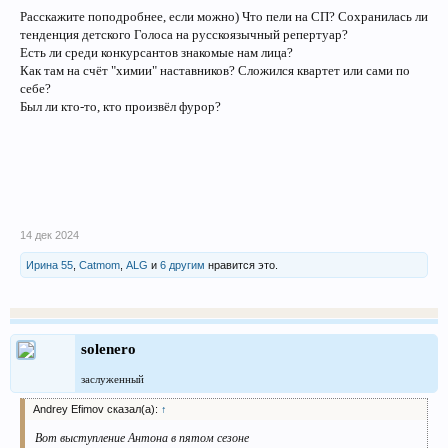
Расскажите поподробнее, если можно) Что пели на СП? Сохранилась ли
тенденция детского Голоса на русскоязычный репертуар?
Есть ли среди конкурсантов знакомые нам лица?
Как там на счёт "химии" наставников? Сложился квартет или сами по
себе?
Был ли кто-то, кто произвёл фурор?
14 дек 2024
Ирина 55
,
Catmom
,
ALG
и
6 другим
нравится это.
solenero
заслуженный
Andrey Efimov сказал(а):
↑
Вот выступление Антона в пятом сезоне