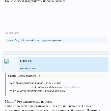
Но не ко всем академистам поворачивались
14 дек 2024
Ирина 55
,
Catmom
,
ALG
и
8 другим
нравится это.
Юшка
гигант мысли
Charik_Golos сказал(а):
↑
Было много) именно такие и шли к Хибле
--- Сообщение добавлено
14 дек 2024
---
Но не ко всем академистам поворачивались
Много? Это удивительно просто...
а что не ко всем поворачивались - так это понятно. На "Голосе"
приличных академистов за все годы - единицы буквально. Потому и