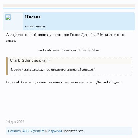
Нисева
гигант мысли
А ещё кто-то из бывших участников Голос Дети был? Может кто то
знает.
--- Сообщение добавлено
14 дек 2024
---
Charik_Golos сказал(а):
↑
Почему же я решил, что премьера сезона 31 января?
Голос-13 весной, значит осенью скорее всего Голос Дети-12 будет
14 дек 2024
Catmom
,
ALG
,
Лусия М
и
2 другим
нравится это.