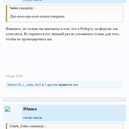
Чайка сказал(а):
↑
Про-того-про-кого-нельзя-говорить.
Извините, но только вы виноваты в том, что к Роберту на форуме так
относятся. И стараются его лишний раз не упоминать только для того,
чтобы не провоцировать вас.
14 дек 2024
Ирина 55
,
L_Lada
,
ALG
и
7 другим
нравится это.
Юшка
гигант мысли
Charik_Golos сказал(а):
↑