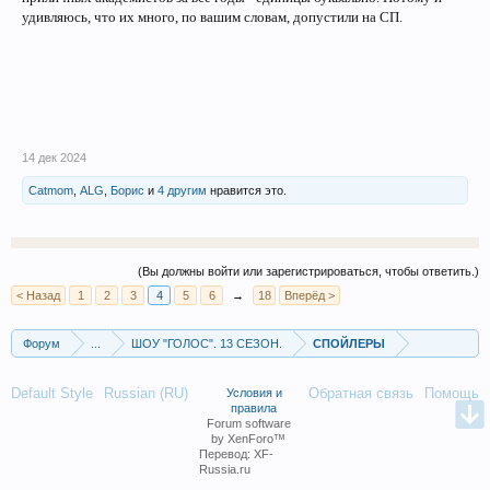
удивляюсь, что их много, по вашим словам, допустили на СП.
14 дек 2024
Catmom
,
ALG
,
Борис
и
4 другим
нравится это.
(Вы должны войти или зарегистрироваться, чтобы ответить.)
< Назад
1
2
3
4
5
6
→
18
Вперёд >
Форум
...
ШОУ "ГОЛОС". 13 СЕЗОН.
СПОЙЛЕРЫ
Default Style
Russian (RU)
Обратная связь
Помощь
Условия и
правила
Forum software
by XenForo™
Перевод:
XF-
Russia.ru