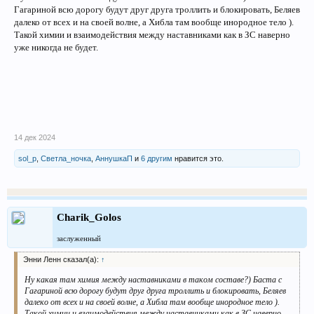
Гагариной всю дорогу будут друг друга троллить и блокировать, Беляев
далеко от всех и на своей волне, а Хибла там вообще инородное тело ).
Такой химии и взаимодействия между наставниками как в ЗС наверно
уже никогда не будет.
14 дек 2024
sol_p
,
Светла_ночка
,
АннушкаП
и
6 другим
нравится это.
Charik_Golos
заслуженный
Энни Ленн сказал(а):
↑
Ну какая там химия между наставниками в таком составе?) Баста с
Гагариной всю дорогу будут друг друга троллить и блокировать, Беляев
далеко от всех и на своей волне, а Хибла там вообще инородное тело ).
Такой химии и взаимодействия между наставниками как в ЗС наверно