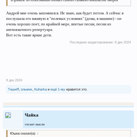
В финале по голосованию обошел самого сильного вокалиста Андрея
Андрей мне очень запомнился. Не знаю, как будет потом. А сейчас я
послушала его вживую в "полевых условиях" (дома, в машине) - он
очень хорошо поет, по крайней мере, впетые песни, песни из
англоязычного репертуара.
Вот есть такие яркие дети.
Последнее редактирование:
8 дек 2024
8 дек 2024
ТашиЯ
,
ольмих
,
Kuharka
и
ещё 1-му
нравится это.
Чайка
гигант мысли
Юшка сказал(а):
↑