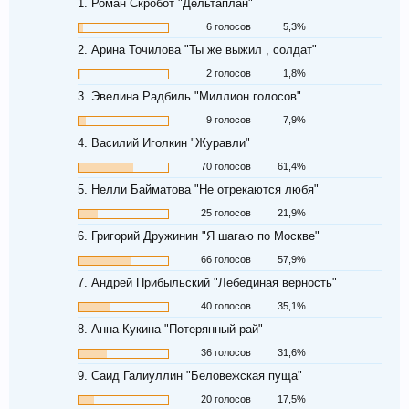
1. Роман Скробот "Дельтаплан"
6 голосов
5,3%
2. Арина Точилова "Ты же выжил , солдат"
2 голосов
1,8%
3. Эвелина Радбиль "Миллион голосов"
9 голосов
7,9%
4. Василий Иголкин "Журавли"
70 голосов
61,4%
5. Нелли Байматова "Не отрекаются любя"
25 голосов
21,9%
6. Григорий Дружинин "Я шагаю по Москве"
66 голосов
57,9%
7. Андрей Прибыльский "Лебединая верность"
40 голосов
35,1%
8. Анна Кукина "Потерянный рай"
36 голосов
31,6%
9. Саид Галиуллин "Беловежская пуща"
20 голосов
17,5%