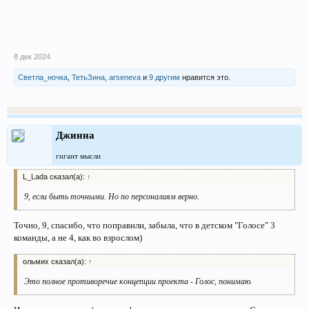
8 дек 2024
Светла_ночка
,
ТетьЗина
,
arseneva
и
9 другим
нравится это.
Джинна
гигант мысли
L_Lada сказал(а):
↑
9, если быть точными. Но по персоналиям верно.
Точно, 9, спасибо, что поправили, забыла, что в детском "Голосе" 3
команды, а не 4, как во взрослом)
ольмих сказал(а):
↑
Это полное противоречие концепции проекта - Голос, понимаю.