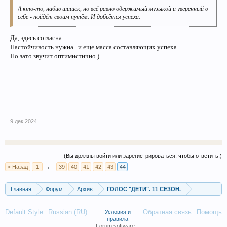
А кто-то, набив шишек, но всё равно одержимый музыкой и уверенный в
себе - пойдёт своим путём. И добьётся успеха.
Да, здесь согласна.
Настойчивость нужна.. и еще масса составляющих успеха.
Но зато звучит оптимистично.)
9 дек 2024
(Вы должны войти или зарегистрироваться, чтобы ответить.)
< Назад
1
←
39
40
41
42
43
44
Главная
Форум
Архив
ГОЛОС "ДЕТИ". 11 СЕЗОН.
Default Style
Russian (RU)
Обратная связь
Помощь
Условия и
правила
Forum software