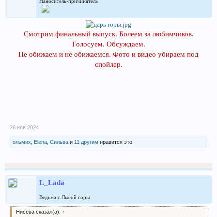
Наноситель-причинятель
Смотрим финальный выпуск. Болеем за любимчиков.
Голосуем. Обсуждаем.
Не обижаем и не обижаемся. Фото и видео убираем под
спойлер.
26 ноя 2024
ольмих
,
Elena
,
Сильва
и
11 другим
нравится это.
L_Lada
Ведьма с Лысой горы
Нисева сказал(а):
↑