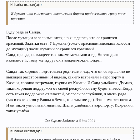
Kuharka сказал(а):
↑
Я думаю, что счастливая творческая дорога продолжится сразу после
проекта.
Буду рада за Саида.
После мутации голос изменится, но я надеюсь, что сохранится
красивый. Задатки есть. У Ержана (тоже с красивым высоким голосом
до мутации) после мутации сохранился красивый.
Саид, правда, не владеет техниками мелизмов и т.д. Но это дело
наживное. К тому же, вдруг он в академ-вокал пойдет.
Саида так хорошо подготовили родители и т.д., что он совершенно не
выглядел расстроенным. Я видела, как его встречали в аэропорту в
Казани, хорошо встречали, группа от Казани. И Саид улыбался. Думаю,
такая хорошая поддержка от своей республики ему будет в плюс. Когда
есть такая поддержка от властей, от своей республики, я очень рада
(как в свое время у Раяны в Чечне, она там звезда). Это поможет потом.
И он такой улыбчивый мальчик. Шел и улыбался в аэропорту. Искренняя
такая улыбка.
--- Сообщение добавлено
8 дек 2024
---
Kuharka сказал(а):
↑