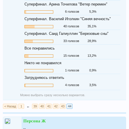
Суперфинал. Арина Точилова "Ветер перемен"
6 голосов
5,3%
Суперфинал. Василий Иголкин "Синяя вечность"
40 голосов
35,1%
Суперфинал. Саид Галиуллин "Березовые сны"
33 голосов
28,9%
Все понравились
15 голосов
13,2%
Никто не понравился
1 голосов
0,9%
Затрудняюсь ответить
4 голосов
3,5%
Можно выбрать сразу несколько вариантов.
< Назад
1
←
39
40
41
42
43
44
Персона Ж