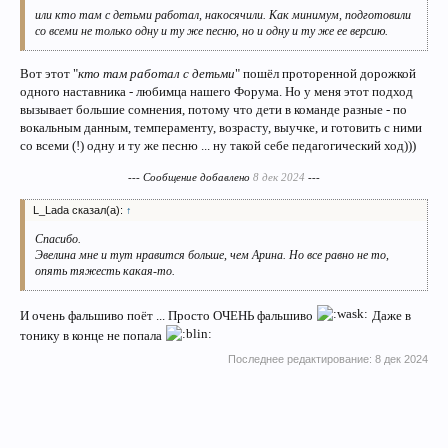
или кто там с детьми работал, накосячили. Как минимум, подготовили
со всеми не только одну и ту же песню, но и одну и ту же ее версию.
Вот этот "
кто там работал с детьми
" пошёл проторенной дорожкой
одного наставника - любимца нашего Форума. Но у меня этот подход
вызывает большие сомнения, потому что дети в команде разные - по
вокальным данным, темпераменту, возрасту, выучке, и готовить с ними
со всеми (!) одну и ту же песню ... ну такой себе педагогический ход)))
--- Сообщение добавлено
8 дек 2024
---
L_Lada сказал(а):
↑
Спасибо.
Эвелина мне и тут нравится больше, чем Арина. Но все равно не то,
опять тяжесть какая-то.
И очень фальшиво поёт ... Просто ОЧЕНЬ фальшиво
Даже в
тонику в конце не попала
Последнее редактирование:
8 дек 2024