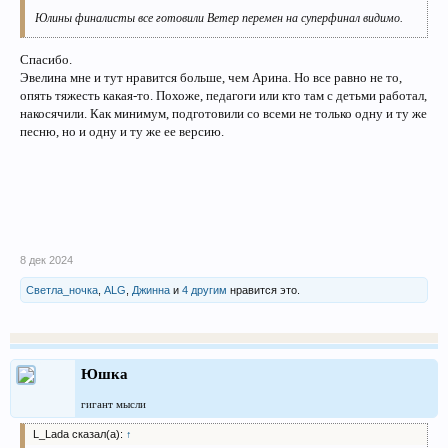
Юлины финалисты все готовили Ветер перемен на суперфинал видимо.
Спасибо.
Эвелина мне и тут нравится больше, чем Арина. Но все равно не то,
опять тяжесть какая-то. Похоже, педагоги или кто там с детьми работал,
накосячили. Как минимум, подготовили со всеми не только одну и ту же
песню, но и одну и ту же ее версию.
8 дек 2024
Светла_ночка
,
ALG
,
Джинна
и
4 другим
нравится это.
Юшка
гигант мысли
L_Lada сказал(а):
↑