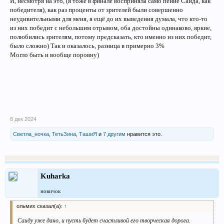
И, несмотря на это, (я тоже в финале восприняла само пение Саида, как
победителя), как раз проценты от зрителей были совершенно
неудивительными для меня, я ещё до их выведения думала, что кто-то
из них победит с небольшим отрывом, оба достойны одинаково, яркие,
полюбились зрителям, потому предсказать, кто именно из них победит,
было сложно) Так и оказалось, разница в примерно 3%
Могло быть и вообще поровну)
8 дек 2024
Светла_ночка
,
ТетьЗина
,
ТашиЯ
и
7 другим
нравится это.
Kuharka
новичок
ольмих сказал(а):
↑
Саиду уже дано, и пусть будет счастливой его творческая дорога.