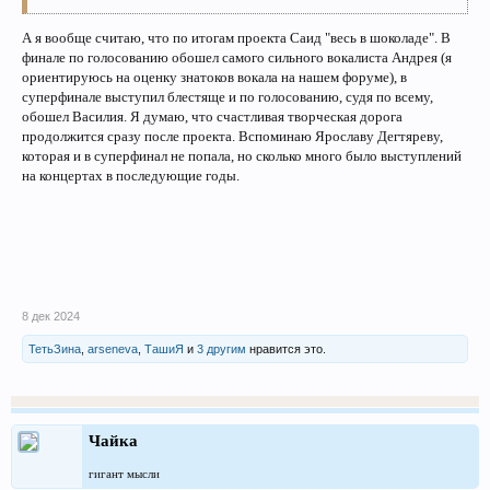
А я вообще считаю, что по итогам проекта Саид "весь в шоколаде". В
финале по голосованию обошел самого сильного вокалиста Андрея (я
ориентируюсь на оценку знатоков вокала на нашем форуме), в
суперфинале выступил блестяще и по голосованию, судя по всему,
обошел Василия. Я думаю, что счастливая творческая дорога
продолжится сразу после проекта. Вспоминаю Ярославу Дегтяреву,
которая и в суперфинал не попала, но сколько много было выступлений
на концертах в последующие годы.
8 дек 2024
ТетьЗина
,
arseneva
,
ТашиЯ
и
3 другим
нравится это.
Чайка
гигант мысли