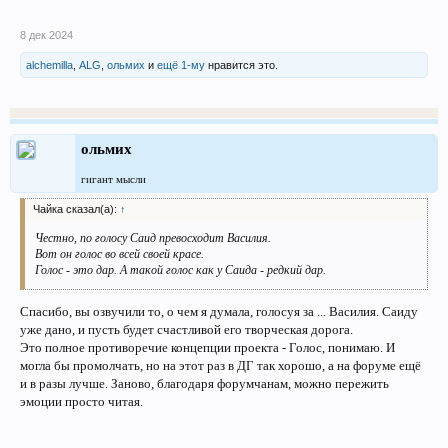
8 дек 2024
alchemilla
,
ALG
,
ольмих
и
ещё 1-му
нравится это.
ольмих
гигант мысли
Чайка сказал(а):
↑
Честно, по голосу Саид превосходит Василия.
Вот он голос во всей своей красе.
Голос - это дар. А такой голос как у Саида - редкий дар.
Спасибо, вы озвучили то, о чем я думала, голосуя за ... Василия. Саиду
уже дано, и пусть будет счастливой его творческая дорога.
Это полное противоречие концепции проекта - Голос, понимаю. И
могла бы промолчать, но на этот раз в ДГ так хорошо, а на форуме ещё
и в разы лучше. Заново, благодаря форумчанам, можно пережить
эмоции просто читая.