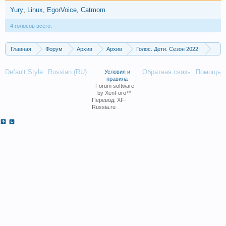
Yury
Linux
EgorVoice
Catmom
4 голосов всего.
Главная
Форум
Архив
Архив
Голос. Дети. Сезон 2022.
Финал. Выпуск от 29.04.2022
Default Style
Russian (RU)
Обратная связь
Помощь
Условия и
правила
Forum software
by XenForo™
Перевод:
XF-
Russia.ru