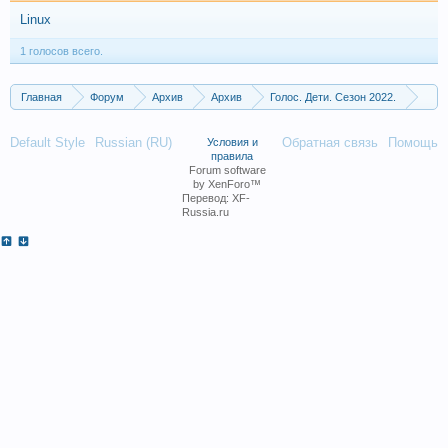
Linux
1 голосов всего.
Главная
Форум
Архив
Архив
Голос. Дети. Сезон 2022.
Финал. Выпуск от 29.04.2022
Default Style
Russian (RU)
Обратная связь
Помощь
Условия и
правила
Forum software
by XenForo™
Перевод:
XF-
Russia.ru